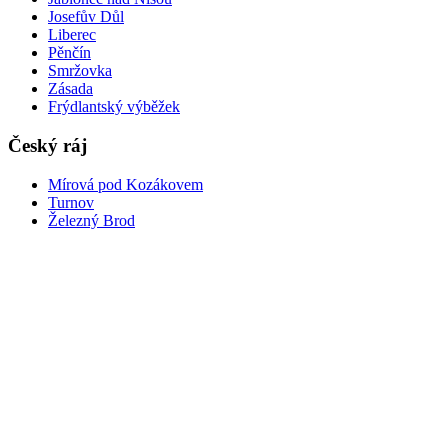
Josefův Důl
Liberec
Pěnčín
Smržovka
Zásada
Frýdlantský výběžek
Český ráj
Mírová pod Kozákovem
Turnov
Železný Brod