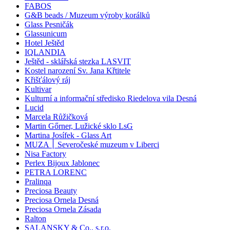
FABOS
G&B beads / Muzeum výroby korálků
Glass Pesničák
Glassunicum
Hotel Ještěd
IQLANDIA
Ještěd - sklářská stezka LASVIT
Kostel narození Sv. Jana Křtitele
Křišťálový ráj
Kultivar
Kulturní a informační středisko Riedelova vila Desná
Lucid
Marcela Růžičková
Martin Gőrner, Lužické sklo LsG
Martina Josífek - Glass Art
MUZA ׀ Severočeské muzeum v Liberci
Nisa Factory
Perlex Bijoux Jablonec
PETRA LORENC
Pralinqa
Preciosa Beauty
Preciosa Ornela Desná
Preciosa Ornela Zásada
Ralton
SALANSKY & Co., s.r.o.