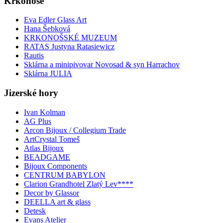
Krkonoše
Eva Edler Glass Art
Hana Šebková
KRKONOŠSKÉ MUZEUM
RATAS Justyna Ratasiewicz
Rautis
Sklárna a minipivovar Novosad & syn Harrachov
Sklárna JULIA
Jizerské hory
Ivan Kolman
AG Plus
Arcon Bijoux / Collegium Trade
ArtCrystal Tomeš
Atlas Bijoux
BEADGAME
Bijoux Components
CENTRUM BABYLON
Clarion Grandhotel Zlatý Lev****
Decor by Glassor
DEELLA art & glass
Detesk
Evans Atelier