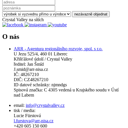
nezávazně objednat
Crystal Valley na sítích
O nás
ARR - Agentura regionálního rozvoje, spol. s r.o.
U Jezu 525/4, 460 01 Liberec
Křišťálové údolí / Crystal Valley
ředitel: Jan Šmíd
J.smid@arr-nisa.cz
IČ: 48267210
DIČ: CZ48267210
ID datové schránky: njmndgs
Spisová značka: C 4305 vedená u Krajského soudu v Ústí
nad Labem
email:
info@crystalvalley.cz
tisk / media:
Lucie Fürstová
l.furstova@arr-nisa.cz
+420 605 150 600