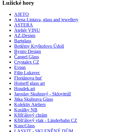
Lužické hory
AJETO
Alena Lintava, glass and jewellery
ASTERA
Ateliér VINU
AZ-Design
Bartglass
Betlémy Kryštofovo Údolí
Bystro Design
Čangel Glass
Crystalex CZ
Evpas
Filip Lukavec
Floriánova huť
Hoineff glass art
Houdek.art
Jaroslav Skuhravý - Sklovitráž
Jitka Skuhrava Glass
Kolektiv Ateliers
Korálky NB
Křišťálový chrám
Křišťálový vlak - Länderbahn CZ
KuncGlass
LASVIT - SKLENĚNÝ DŮM