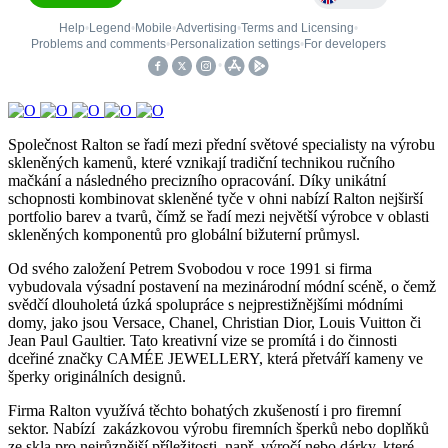
Společnost Ralton se řadí mezi přední světové specialisty na výrobu
skleněných kamenů, které vznikají tradiční technikou ručního
mačkání a následného precizního opracování. Díky unikátní
schopnosti kombinovat skleněné tyče v ohni nabízí Ralton nejširší
portfolio barev a tvarů, čímž se řadí mezi největší výrobce v oblasti
skleněných komponentů pro globální bižuterní průmysl.
Od svého založení Petrem Svobodou v roce 1991 si firma
vybudovala výsadní postavení na mezinárodní módní scéně, o čemž
svědčí dlouholetá úzká spolupráce s nejprestižnějšími módními
domy, jako jsou Versace, Chanel, Christian Dior, Louis Vuitton či
Jean Paul Gaultier. Tato kreativní vize se promítá i do činnosti
dceřiné značky CAMÉE JEWELLERY, která přetváří kameny ve
šperky originálních designů.
Firma Ralton využívá těchto bohatých zkušeností i pro firemní
sektor. Nabízí zakázkovou výrobu firemních šperků nebo doplňků
ze skla pro nejrůznější příležitosti, např. výročí nebo dárky, které