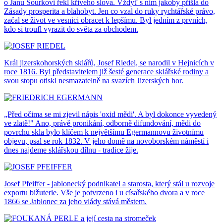
o Janu Šourkovi řekl křivého slova. Vždyť s ním jakoby přišla do
Zásady prosperita a blahobyt. Jen co vzal do ruky rychtářské právo,
začal se život ve vesnici obracet k lepšímu. Byl jedním z prvních,
kdo si troufl vyrazit do světa za obchodem.
Král jizerskohorských sklářů, Josef Riedel, se narodil v Hejnicích v
roce 1816. Byl představitelem již šesté generace sklářské rodiny a
svou stopu otiskl nesmazatelně na svazích Jizerských hor.
„Před očima se mi zjevil nápis 'oxid mědi'. A byl dokonce vyvedený
ve zlatě!" Ano, právě pronikání, odborně difundování, mědi do
povrchu skla bylo klíčem k největšímu Egermannovu životnímu
objevu, psal se rok 1832. V jeho domě na novoborském náměstí i
dnes najdeme sklářskou dílnu - tradice žije.
Josef Pfeiffer - jablonecký podnikatel a starosta, který stál u rozvoje
exportu bižuterie. Vše je potvrzeno i u císařského dvora a v roce
1866 se Jablonec za jeho vlády stává městem.