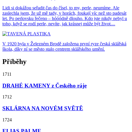
Lidi si dokážou seřadit čas do čísel, to my, perle, neumíme. Ale
zaslechla jsem, že už mě tady, v horách, foukají víc než sto padesát
let. Po perlovsku řečeno – hóóódně dlouho. Kdo jste nikdy nebyl u
toho, když se rodí perle, nevíte, jak krásnej může být život....
V 1920 byla v Železném Brodě založena první ryze česká sklářská
škola, díky ní se město stalo centrem sklářského umění.
Příběhy
1711
DRAHÉ KAMENY z Českého ráje
1712
SKLÁRNA NA NOVÉM SVĚTĚ
1724
ELIAS PALME