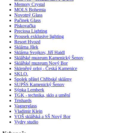
Memory Crystal
MOLS Bohemia
Novotný Glass
Pačinek Glass
Pískovačka
Preciosa Lighting
Prousek exklusive lighting
Resort Hvozd
Sklárna Jílek
Sklárna Svojkov, Jiří Haidl
Sklářské muzeum Kamenický Šenov
Sklářské muzeum Nový Bor
Skleněný orloj - Česká Kamenice
SKLO.
Spolek přátel Chřibské sklárny
SUPŠS Kamenický Šenov
Sýpka Lemberk
TGK - technika, sklo a umění
Trishards
Vagnerglass
Vladimir Klein
VOŠ sklářská a SŠ Nový Bor
Vydry studio