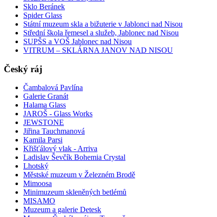
Sklo Beránek
Spider Glass
Státní muzeum skla a bižuterie v Jablonci nad Nisou
Střední škola řemesel a služeb, Jablonec nad Nisou
SUPŠS a VOŠ Jablonec nad Nisou
VITRUM – SKLÁRNA JANOV NAD NISOU
Český ráj
Čambalová Pavlína
Galerie Granát
Halama Glass
JAROŠ - Glass Works
JEWSTONE
Jiřina Tauchmanová
Kamila Parsi
Křišťálový vlak - Arriva
Ladislav Ševčík Bohemia Crystal
Lhotský
Městské muzeum v Železném Brodě
Mimoosa
Minimuzeum skleněných betlémů
MISAMO
Muzeum a galerie Detesk