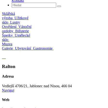
Kontakt
Sklářská
výroba
Užitkové
sklo
Lustry
Osvětlení
Vánoční
ozdoby
Bižuterie
Šperky
Umělecké
sklo
Muzea
Galerie
Ubytování
Gastronomie
Ralton
Adresa
Vedlejší 4706/21, Jablonec nad Nisou, 466 04
Naviguj
Web