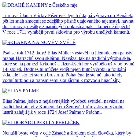
Turnovští Jan a Václav Fišerové. Jejich údajná výprava do Benátek,
pět let snah zmocnit se zdejšího přísně utajovaného tajemství, návrat
do Turnova, desítky zmarněných pokusů a pak – konečně úspěch!
V roce 1711 vyrábějí první sklovinu pro výrobu umělých kamenů.
Psal se rok 1712, když Elias Müller vystavěl na jilemnickém panství
hrabat Harrachů svou sklárnu. Navázal tak na tradiční výrobu skla,
které se na pomezí Krkonoš a Jizerských hor vyrábělo už v polovině
14. století. Dodnes tu můžete vidět nejen hutní výrobu a foukání
skla, ale i sto let starou brusírnu. Poháněna je stejně jako tehdy
vodní turbinou a transmisemi sloužícími k rozvodu hnací síly.
Elias Palme, jeden z nejslavnějších výrobců svítidel, navázal na
tradici lustrařství v Kamenickém Šenově. Průmyslovou výrobu
lustrů zahájil již v roce 1724 Josef Palme v Práchni.
Nenašli byste věru v celé Zásadě a širokém okolí člověka, který by