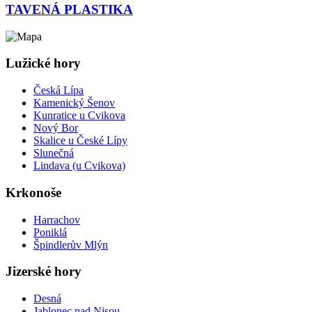
TAVENÁ PLASTIKA
Lužické hory
Česká Lípa
Kamenický Šenov
Kunratice u Cvikova
Nový Bor
Skalice u České Lípy
Slunečná
Lindava (u Cvikova)
Krkonoše
Harrachov
Poniklá
Špindlerův Mlýn
Jizerské hory
Desná
Jablonec nad Nisou