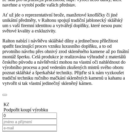
navrhne a vyrobí podle vašich představ.
Ať už jde o reprezentativní brože, manžetové knoflíčky či jiné
unikátní předměty, v Raltonu spojují tradiční jablonecký sklářský
um s vaší firemní identitou a vytvářejí doplňky, které nesou punc
světové kvality a exkluzivity.
Ralton nabízí i návštěvu sklářské dílny a jedinečnou příležitost
spatřit fascinující proces vzniku luxusního doplňku, a to od
prvotního návrhu přes ohnivý zrod skleněného kamene až po finální
montáž šperku. Celá produkce je realizována výhradně z materiálů
českého původu a návštěvníci mohou na vlastní oči nahlédnout do
výrobního procesu a pod vedením zkušených mistrů svého oboru
poznat sklářské a šperkařské techniky. Přijďte si k nám vyzkoušet
tradiční techniku ručního mačkání skleněných kamenů u kahanu a
vytvořit si tak vlastní jedinečný skleněný kámen.
Kč
Podpořit koupí výrobku