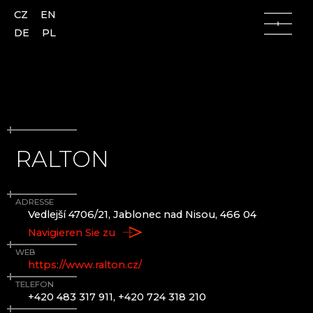
CZ
EN
DE
PL
RALTON
Lausitzer Gebirge
Lausitzer Gebirge
Česká Lípa (Böhmisch Leipa)
AJETO
ADRESSE
Kamenický Šenov (Steinschönau)
ALENA LINTAVA, GLASS AND JEWELLERY
Vedlejší 4706/21, Jablonec nad Nisou, 466 04
Kunratice u Cvikova (Kunnersdorf)
ASTERA
Navigieren Sie zu
Nový Bor (Haida)
ASTRONOMISCHE UHR AUS GLAS - ČESKÁ
Skalice (Langenau)
KAMENICE
WEB
https://www.ralton.cz/
Slunečná
AZ-DESIGN
Lindava (Lindenau)
BARTGLASS
TELEFON
+420 483 317 911, +420 724 318 210
BYSTRO DESIGN