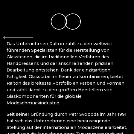
MOLS BOHEMIA
Mírová pod Kozákovem
NOVOTNY GLASS
Turnov (Turnau)
NOVÝ BOR: HÖHERE BERUFSSCHULE FÜR
Železný Brod (Eisenbrod)
GLAS UND SEKUNDARSCHULE
PAČINEK GLASS
PERLEN NB
Das Unternehmen Ralton zählt zu den weltweit
PISKOVACKA
führenden Spezialisten für die Herstellung von
PRECIOSA LIGHTING
Glassteinen, die im traditionellen Verfahren des
PROUSEK EXKLUSIVE LIGHTING
Handpressens und der anschließenden präzisen
RESORT HVOZD
Bearbeitung entstehen. Dank der einzigartigen
SKLO.
Fähigkeit, Glasstäbe im Feuer zu kombinieren, bietet
STUDIO VINU
Ralton das breiteste Portfolio an Farben und Formen
SVOJKOV GLASHÜTTE, JIŘÍ HAIDL
und zählt damit zu den größten Herstellern von
TGK - TECHNIK, GLAS UND KUNST
Glaskomponenten für die globale
TRISHARDS
Modeschmuckindustrie.
VAGNERGLASS
VEREIN DER FREUNDE DER GLASHÜTTE
Seit seiner Gründung durch Petr Svoboda im Jahr 1991
CHŘIBSKÁ
hat sich das Unternehmen eine herausragende
VLADIMIR KLEIN
Stellung auf der internationalen Modeszene erarbeitet,
VYDRY STUDIO