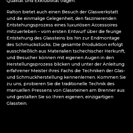
Qualität und Exklusivität tragen.
ATLAS BIJOUX
BEADGAME
Ralton bietet auch einen Besuch der Glaswerkstatt
BIJOUX COMPONENTS
und die einmalige Gelegenheit, den faszinierenden
CENTRUM BABYLON
Entstehungsprozess eines luxuriösen Accessoires
CLARION GRANDHOTEL ZLATÝ LEV****
mitzuerleben – vom ersten Entwurf über die feurige
DECOR BY GLASSOR
Entstehung des Glassteins bis hin zur Endmontage
DEELLA ART & GLASS
des Schmuckstücks. Die gesamte Produktion erfolgt
DETESK
ausschließlich aus Materialien tschechischer Herkunft,
EVANS ATELIER
und Besucher können mit eigenen Augen in den
FABOS
Herstellungsprozess blicken und unter der Anleitung
G&B BEADS / MUSEUM FÜR
erfahrener Meister ihres Fachs die Techniken der Glas-
PERLENHERSTELLUNG
und Schmuckherstellung kennenlernen. Kommen Sie
GLAS BERÁNEK
zu uns, probieren Sie die traditionelle Technik des
GLASS PESNIČÁK
manuellen Pressens von Glassteinen am Brenner aus
GLASSUNICUM
und gestalten Sie so Ihren eigenen, einzigartigen
HOTEL JEŠTĚD
Glasstein.
IQLANDIA
IVAN KOLMAN
JABLONEC NAD NISOU: HÖHERE SCHULE FÜR
HANDWERK UND DIENSTLEISTUNGEN
JABLONEC NAD NISOU: SEKUNDARSCHULE