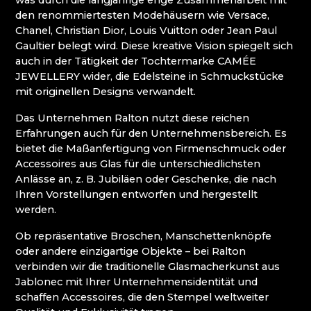
was durch die langjährige enge Zusammenarbeit mit
WEIHNACHTSKRIPPEN KRYŠTOFOVO ÚDOLÍ
den renommiertesten Modehäusern wie Versace,
(CHRISTOFSGRUND)
Chanel, Christian Dior, Louis Vuitton oder Jean Paul
Gaultier belegt wird. Diese kreative Vision spiegelt sich
Riesengebirge
auch in der Tätigkeit der Tochtermarke CAMÉE
JEWELLERY wider, die Edelsteine in Schmuckstücke
mit originellen Designs verwandelt.
EVA EDLER GLASS ART
GLASHÜTTE JULIA
Das Unternehmen Ralton nutzt diese reichen
GLASHÜTTE UND BRAUEREI NOVOSAD &
Erfahrungen auch für den Unternehmensbereich. Es
SOHN
bietet die Maßanfertigung von Firmenschmuck oder
HANA ŠEBKOVÁ
Accessoires aus Glas für die unterschiedlichsten
RATAS JUSTYNA RATASIEWICZ
Anlässe an, z. B. Jubiläen oder Geschenke, die nach
RAUTIS
Ihren Vorstellungen entworfen und hergestellt
RIESENGEBIRGSMUSEUM
werden.
Isergebirge
Ob repräsentative Broschen, Manschettenknöpfe
oder andere einzigartige Objekte – bei Ralton
verbinden wir die traditionelle Glasmacherkunst aus
AG PLUS
Jablonec mit Ihrer Unternehmensidentität und
ARCON BIJOUX / COLLEGIUM TRADE
schaffen Accessoires, die den Stempel weltweiter
ARTCRYSTAL TOMEŠ