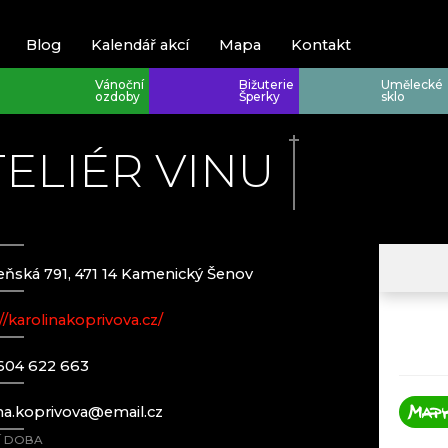
Blog
Kalendář akcí
Mapa
Kontakt
Vánoční
Bižuterie
Umělecké
ozdoby
Šperky
sklo
TELIÉR VINU
eňská 791, 471 14 Kamenický Šenov
Krkonoše
Krkonoše
//karolinakoprivova.cz/
Harrachov
EVA EDLER 
JEWELLERY
Poniklá
HANA ŠEBK
604 622 663
Špindlerův M
KRKONOŠSK
RATAS JUST
ina.koprivova@email.cz
RAUTIS
Í DOBA