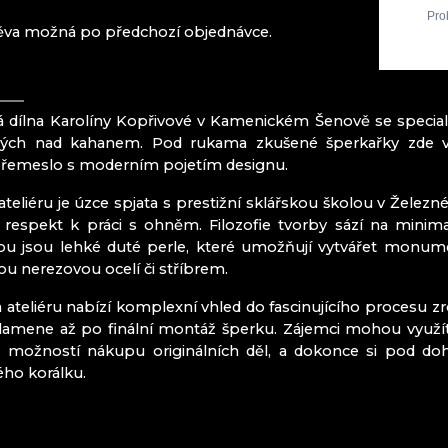
SKLÁRNA A 
SKLÁRNA JU
ěva možná po předchozí objednávce.
Český ráj
 dílna Karolíny Kopřivové v Kamenickém Šenově se speciali
Mírová pod 
ných nad kahanem. Pod rukama zkušené šperkařky zde vzni
Turnov
 řemeslo s moderním pojetím designu.
Železný Brod
 ateliéru je úzce spjata s prestižní sklářskou školou v Želez
ITRÁŽ
respekt k práci s ohněm. Filozofie tvorby sází na minimal
tou jsou lehké duté perle, které umožňují vytvářet monum
lou nerezovou ocelí či stříbrem.
 ateliéru nabízí komplexní vhled do fascinujícího procesu z
plamene až po finální montáž šperku. Zájemci mohou využ
AHN CZ
 s možností nákupu originálních děl, a dokonce si pod do
ho korálku.