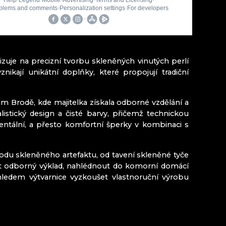
MINIPIVOVAR NOVOSAD & SYN HARRACHOV
LIA
zuje na precizní tvorbu skleněných vinutých perlí
Kozákovem
kají unikátní doplňky, které propojují tradiční
ném Brodě, kde majitelka získala odborné vzdělání a
istický design a čisté barvy, přičemž technickou
entální, a přesto komfortní šperky v kombinaci s
rodu skleněného artefaktu, od tavení skleněné tyče
ít odborný výklad, nahlédnout do komorní domácí
hledem výtvarnice vyzkoušet vlastnoruční výrobu