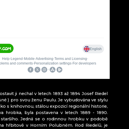
MINIPIVOVAR NOVOSAD & SYN HARRACHOV
LIA
Kozákovem
tavit ji nechal v letech 1893 až 1894 Josef Riedel
esné ) pro svou ženu Paulu. Je vybudována ve stylu
sko s knihovnou, stálou expozicí regionální historie,
a hrobka, byla postavena v letech 1889 - 1890.
a staršího. Jedná se o rodinnou hrobku v podobě
 na hřbitově v Horním Polubném. Rod Riedelů, je