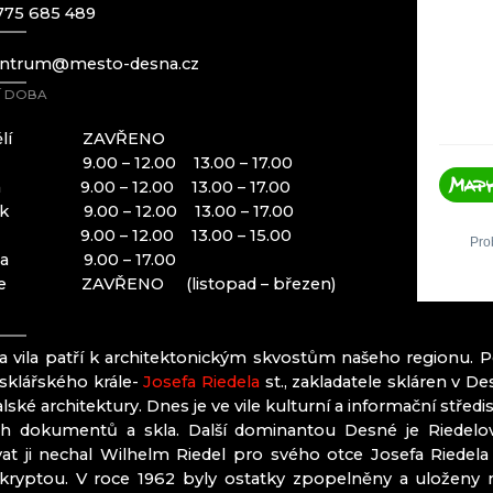
SKLÁRNA A 
775 685 489
SKLÁRNA JU
entrum@mesto-desna.cz
Český ráj
Í DOBA
Mírová pod 
dělí ZAVŘENO
Turnov
ý 9.00 – 12.00 13.00 – 17.00
Železný Brod
da 9.00 – 12.00 13.00 – 17.00
tek 9.00 – 12.00 13.00 – 17.00
k 9.00 – 12.00 13.00 – 15.00
ITRÁŽ
ta 9.00 – 17.00
le ZAVŘENO (listopad – březen)
a vila patří k architektonickým skvostům našeho regionu. Pos
AHN CZ
 sklářského krále-
Josefa Riedela
st., zakladatele skláren v D
lské architektury. Dnes je ve vile kulturní a informační středi
h dokumentů a skla. Další dominantou Desné je Riedelov
at ji nechal Wilhelm Riedel pro svého otce Josefa Riedel
 kryptou. V roce 1962 byly ostatky zpopelněny a uloženy