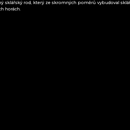
 sklářský rod, který ze skromných poměrů vybudoval sklářs
ch horách.
G
KÝ ŠENOV
R
MENICE
LÁRNY
Í