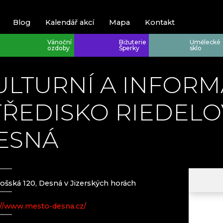
Blog
Kalendář akcí
Mapa
Kontakt
Vánoční
Bižuterie
Umělecké
ozdoby
Šperky
sklo
ULTURNÍ A INFORM
TŘEDISKO RIEDELO
ESNÁ
Krkonoše
Krkonoše
Harrachov
EVA EDLER 
JEWELLERY
Poniklá
HANA ŠEBK
ošská 120, Desná v Jizerských horách
Špindlerův M
KRKONOŠSK
RATAS JUST
://www.mesto-desna.cz/
RAUTIS