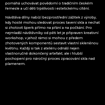
CLARION GRANDHOTEL ZLATÝ LEV****
pomáhá uchovávat povědomí o tradičním českém
DECOR BY GLASSOR
řemesle a učí děti trpělivosti i estetickému cítění.
DEELLA ART & GLASS
DETESK
Návštěva dílny nabízí bezprostřední zážitek z výroby,
EVANS ATELIER
kdy hosté mohou sledovat proces tavení skla a nechat
FABOS
si zhotovit šperk přímo na přání a na počkání. Pro
G&B BEADS / MUZEUM VÝROBY KORÁLKŮ
nejmladší návštěvníky od pěti let je připraven kreativní
GLASS PESNIČÁK
workshop, v jehož rámci si mohou z předem
GLASSUNICUM
zhotovených komponentů sestavit vlastní skleněnou
HOTEL JEŠTĚD
květinu. Každý si tak z ateliéru odnáší nejen
IQLANDIA
vlastnoručně dokončený artefakt, ale i hlubší
JEŠTĚD - SKLÁŘSKÁ STEZKA LASVIT
pochopení pro náročný proces zpracování skla nad
KOSTEL NAROZENÍ SV. JANA KŘTITELE
plamenem.
KŘIŠŤÁLOVÝ RÁJ
KULTIVAR
KULTURNÍ A INFORMAČNÍ STŘEDISKO
RIEDELOVA VILA DESNÁ
LUCID
MARCELA RŮŽIČKOVÁ
MARTIN GŐRNER, LUŽICKÉ SKLO LSG
MARTINA JOSÍFEK - GLASS ART