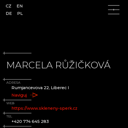
CZ
EN
DE
PL
MARCELA RŮŽIČKOVÁ
Lužické hory
Lužické hory
Česká Lípa
AJETO
ADRESA
Kamenický Šenov
ALENA LINTAVA, GLASS AND JEWELLERY
Rumjancevova 22, Liberec I
Kunratice u Cvikova
ASTERA
Naviguj
Nový Bor
ATELIÉR VINU
Skalice u České Lípy
AZ-DESIGN
WEB
https://www.skleneny-sperk.cz
Slunečná
BARTGLASS
Lindava (u Cvikova)
BETLÉMY KRYŠTOFOVO ÚDOLÍ
TEL
+420 774 645 283
BYSTRO DESIGN