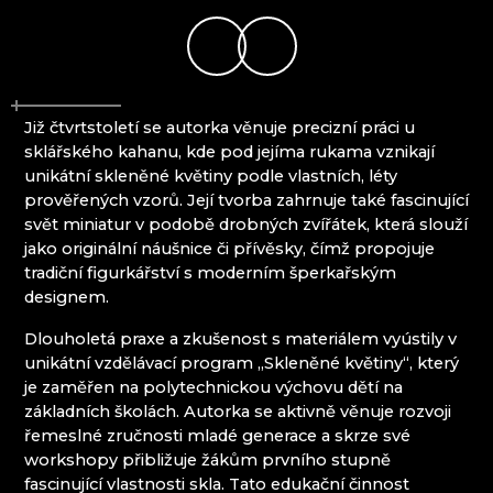
EVA EDLER GLASS ART
HANA ŠEBKOVÁ
KRKONOŠSKÉ MUZEUM
RATAS JUSTYNA RATASIEWICZ
RAUTIS
Již čtvrtstoletí se autorka věnuje precizní práci u
SKLÁRNA A MINIPIVOVAR NOVOSAD & SYN
sklářského kahanu, kde pod jejíma rukama vznikají
HARRACHOV
unikátní skleněné květiny podle vlastních, léty
SKLÁRNA JULIA
prověřených vzorů. Její tvorba zahrnuje také fascinující
svět miniatur v podobě drobných zvířátek, která slouží
jako originální náušnice či přívěsky, čímž propojuje
Jizerské hory
tradiční figurkářství s moderním šperkařským
designem.
IVAN KOLMAN
AG PLUS
Dlouholetá praxe a zkušenost s materiálem vyústily v
ARCON BIJOUX / COLLEGIUM TRADE
unikátní vzdělávací program „Skleněné květiny“, který
ARTCRYSTAL TOMEŠ
je zaměřen na polytechnickou výchovu dětí na
ATLAS BIJOUX
základních školách. Autorka se aktivně věnuje rozvoji
BEADGAME
řemeslné zručnosti mladé generace a skrze své
BIJOUX COMPONENTS
workshopy přibližuje žákům prvního stupně
CENTRUM BABYLON
fascinující vlastnosti skla. Tato edukační činnost