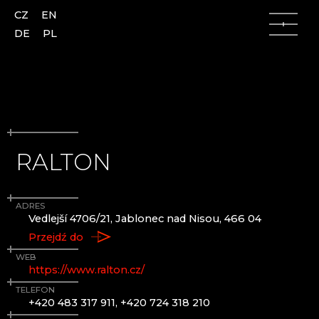
CZ
EN
DE
PL
RALTON
Góry Łużyckie
Góry Łużyckie
Česká Lípa
AJETO
ADRES
Kamenický Šenov
ALENA LINTAVA, GLASS AND JEWELLERY
Vedlejší 4706/21, Jablonec nad Nisou, 466 04
Kunratice u Cvikova
ASTERA
Przejdź do
Nový Bor
AZ-DESIGN
Skalice
BARTGLASS
WEB
https://www.ralton.cz/
Slunečná
BYSTRO DESIGN
Lindava
ČANGEL GLASS
TELEFON
+420 483 317 911, +420 724 318 210
CRYSTALEX CZ