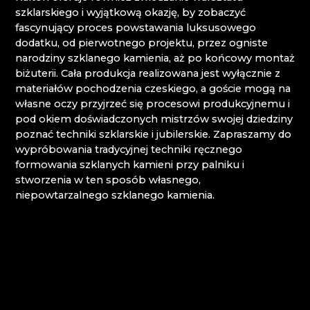
CENTRUM BABYLON
szklarskiego i wyjątkową okazję, by zobaczyć
CENTRUM KULTURY I INFORMACJI WILLA
fascynujący proces powstawania luksusowego
RIEDEL DESNÁ
dodatku, od pierwotnego projektu, przez ogniste
CLARION GRANDHOTEL ZLATÝ LEV****
narodziny szklanego kamienia, aż po końcowy montaż
CRYSTAL PARADISE
biżuterii. Cała produkcja realizowana jest wyłącznie z
DECOR BY GLASSOR
materiałów pochodzenia czeskiego, a goście mogą na
DEELLA ART & GLASS
własne oczy przyjrzeć się procesowi produkcyjnemu i
DETESK
pod okiem doświadczonych mistrzów swojej dziedziny
EVANS ATELIER
poznać techniki szklarskie i jubilerskie. Zapraszamy do
FABOS
wypróbowania tradycyjnej techniki ręcznego
G&B BEADS / MUZEUM TWORZENIA
formowania szklanych kamieni przy palniku i
KORALIKÓW
stworzenia w ten sposób własnego,
GLASS PESNIČÁK
niepowtarzalnego szklanego kamienia.
GLASSUNICUM
HOTEL JEŠTĚD
IQLANDIA
IVAN KOLMAN
JABLONEC NAD NISOU: LICEUM STOSOWANE I
WYŻSZA SZKOŁA ZAWODOWA
JABLONEC NAD NISOU: ŚREDNIA SZKOŁA
RZEMIOSŁ I USŁUG