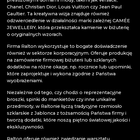
prestiżowymi domami mody, takimi jak Versace,
Chanel, Christian Dior, Louis Vuitton czy Jean Paul
Karkonosze
Gaultier. Ta kreatywna wizja znajduje również
odzwierciedlenie w działalności marki zależnej CAMÉE
JEWELLERY, która przekształca kamienie w biżuterię
EVA EDLER GLASS ART
o oryginalnych wzorach.
HANA ŠEBKOVÁ
HUTA JULIA
Firma Ralton wykorzystuje to bogate doświadczenie
HUTA SZKŁA I BROWAR NOVOSAD & SYN
również w sektorze korporacyjnym. Oferuje produkcję
MUZEUM KARKONOSKIE
na zamówienie firmowej biżuterii lub szklanych
RATAS JUSTYNA RATASIEWICZ
dodatków na różne okazje, np. rocznice lub upominki,
RAUTIS
które zaprojektuje i wykona zgodnie z Państwa
wyobrażeniami.
Góry Izerskie
Niezależnie od tego, czy chodzi o reprezentacyjne
broszki, spinki do mankietów czy inne unikalne
AG PLUS
przedmioty, w Raltonie łączą tradycyjne rzemiosło
ARCON BIJOUX / COLLEGIUM TRADE
szklarskie z Jablonca z tożsamością Państwa firmy i
ARTCRYSTAL TOMEŠ
tworzą dodatki, które noszą piętno światowej jakości i
ATLAS BIJOUX
ekskluzywności.
BEADGAME
BIJOUX COMPONENTS
Ralton oferuje również zwiedzanie warsztatu