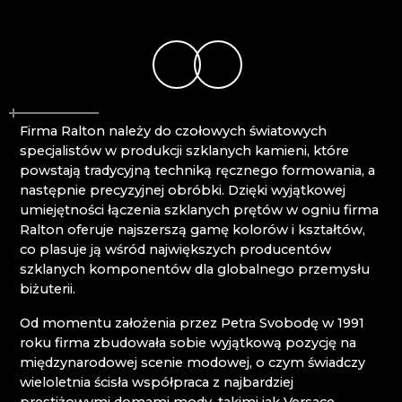
NOVÝ BOR: WYŻSZA ZAWODOWA SZKOŁA
Mírová pod Kozákovem
SZKŁA I SZKOŁA ŚREDNIA
Turnov
PAČINEK GLASS
Železný Brod
PISKOVACKA
PRECIOSA LIGHTING
PROUSEK EXKLUSIVE LIGHTING
Firma Ralton należy do czołowych światowych
RESORT HVOZD
specjalistów w produkcji szklanych kamieni, które
SKLO.
powstają tradycyjną techniką ręcznego formowania, a
SPICHLERZ LEMBERK
następnie precyzyjnej obróbki. Dzięki wyjątkowej
STOWARZYSZENIE PRZYJACIÓŁ HUTY SZKŁA
umiejętności łączenia szklanych prętów w ogniu firma
W CHŘIBIE
Ralton oferuje najszerszą gamę kolorów i kształtów,
STUDIO VINU
co plasuje ją wśród największych producentów
SZKLANY ZEGAR ASTRONOMICZNY - ČESKÁ
szklanych komponentów dla globalnego przemysłu
KAMENICE
biżuterii.
SZOPKI KRYŠTOFOVO ÚDOLÍ
TGK - TECHNOLOGIA, SZKŁO I SZTUKA
Od momentu założenia przez Petra Svobodę w 1991
TRISHARDS
roku firma zbudowała sobie wyjątkową pozycję na
VAGNERGLASS
międzynarodowej scenie modowej, o czym świadczy
VLADIMIR KLEIN
wieloletnia ścisła współpraca z najbardziej
VYDRY STUDIO