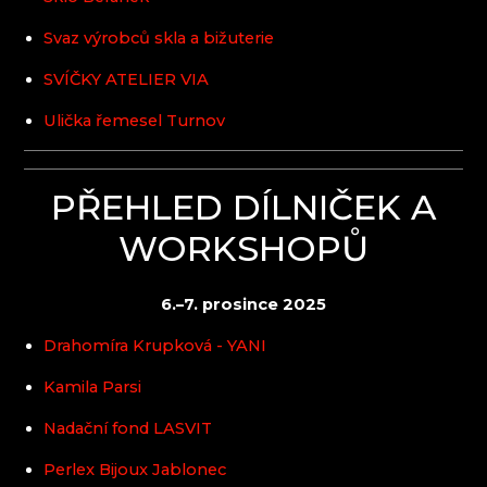
SOBOTKA - FIGURKY
Svaz výrobců skla a bižuterie
STEFANY ŠPERKY
SUPŠ A VOŠ TURNOV
SVÍČKY ATELIER VIA
SUPŠS ŽELEZNÝ BROD
ULIČKA ŘEMESEL TURNOV
Ulička řemesel Turnov
UMYO GLASS
WRANOVSKY CRYSTAL
PŘEHLED DÍLNIČEK A
WORKSHOPŮ
6.–7. prosince 2025
Drahomíra Krupková - YANI
Kamila Parsi
Nadační fond LASVIT
Perlex Bijoux Jablonec