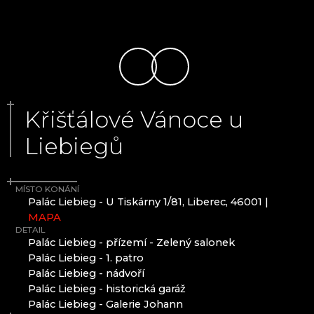
ČANGEL GLASS
Krkonoše
CRYSTALEX CZ
EVPAS
Harrachov
FILIP LUKAVEC
Poniklá
FLORIÁNOVA HUŤ
Špindlerův Mlýn
HOINEFF GLASS ART
HOUDEK.ART
JAROSLAV SKUHRAVÝ - SKLOVITRÁŽ
Jizerské hory
Křišťálové Vánoce u
JITKA SKUHRAVA GLASS
Liebiegů
KOLEKTIV ATELIERS
Desná
KORÁLKY NB
Jablonec nad Nisou
KŘIŠŤÁLOVÝ CHRÁM
Josefův Důl
KŘIŠŤÁLOVÝ VLAK - LÄNDERBAHN CZ
MÍSTO KONÁNÍ
Liberec
KUNCGLASS
Palác Liebieg - U Tiskárny 1/81, Liberec, 46001 |
Pěnčín
LASVIT - SKLENĚNÝ DŮM
MAPA
Smržovka
DETAIL
MEMORY CRYSTAL
Zásada
Palác Liebieg - přízemí - Zelený salonek
MOLS BOHEMIA
Frýdlantský výběžek
Palác Liebieg - 1. patro
NOVOTNÝ GLASS
Palác Liebieg - nádvoří
PAČINEK GLASS
Palác Liebieg - historická garáž
Český ráj
PÍSKOVAČKA
Palác Liebieg - Galerie Johann
PRECIOSA LIGHTING