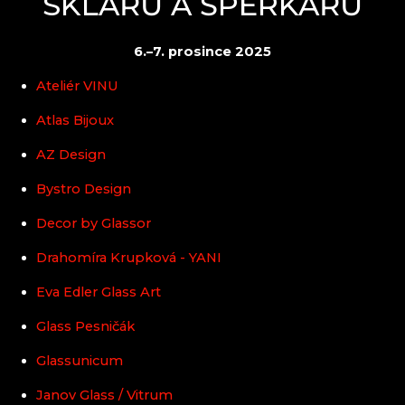
SKLÁŘŮ A ŠPERKAŘŮ
MUZA ׀ SEVEROČESKÉ MUZEUM V LIBERCI
NISA FACTORY
6.–7. prosince 2025
PERLEX BIJOUX JABLONEC
PETRA LORENC
Ateliér VINU
PRALINQA
PRECIOSA BEAUTY
Atlas Bijoux
PRECIOSA ORNELA DESNÁ
AZ Design
PRECIOSA ORNELA ZÁSADA
RALTON
Bystro Design
SALANSKY & CO., S.R.O.
SKLO BERÁNEK
Decor by Glassor
SPIDER GLASS
Drahomíra Krupková - YANI
STÁTNÍ MUZEUM SKLA A BIŽUTERIE V
JABLONCI NAD NISOU
Eva Edler Glass Art
STŘEDNÍ ŠKOLA ŘEMESEL A SLUŽEB,
JABLONEC NAD NISOU
Glass Pesničák
SUPŠS A VOŠ JABLONEC NAD NISOU
VITRUM – SKLÁRNA JANOV NAD NISOU
Glassunicum
Janov Glass / Vitrum
Český ráj