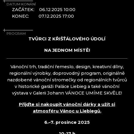
PROUSEK EXKLUSIVE LIGHTING
DATUM KONÁNÍ
Mírová pod Kozákovem
ZAČÁTEK:
06.12.2025 10:00
RESORT HVOZD
Turnov
KONEC:
07.12.2025 17:00
SKLÁRNA JÍLEK
Železný Brod
SKLÁRNA SVOJKOV, JIŘÍ HAIDL
SKLÁŘSKÉ MUZEUM KAMENICKÝ ŠENOV
PROGRAM
SKLÁŘSKÉ MUZEUM NOVÝ BOR
TVŮRCI Z KŘIŠŤÁLOVÉHO ÚDOLÍ
SKLENĚNÝ ORLOJ - ČESKÁ KAMENICE
NA JEDNOM MÍSTĚ!
SKLO.
SPOLEK PŘÁTEL CHŘIBSKÉ SKLÁRNY
SUPŠS KAMENICKÝ ŠENOV
Vánoční trh, tradiční řemeslo, design, kreativní dílny,
SÝPKA LEMBERK
regionální výrobky, doprovodný program, originálně
TGK - TECHNIKA, SKLO A UMĚNÍ
nazdobené vánoční stromečky od regionálních tvůrců
TRISHARDS
v historické garáži Paláce Liebieg a také vánoční
VAGNERGLASS
výstava v Galerii Johann VÁNOCE UMÍME SKVĚLE!
VLADIMIR KLEIN
VOŠ SKLÁŘSKÁ A SŠ NOVÝ BOR
Přijďte si nakoupit vánoční dárky a užít si
VYDRY STUDIO
atmosféru Vánoc u Liebiegů.
6.–7. prosince 2025
Krkonoše
10-17 h