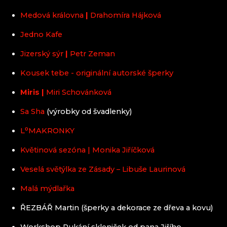
Medová královna
|
Drahomíra Hájková
Jedno Kafe
Jizerský sýr
|
Petr Zeman
Kousek tebe - originální autorské šperky
Miris |
Miri Schovánková
Sa Sha
(výrobky od švadlenky)
L⁰MAKRONKY
Květinová sezóna | Monika Jiříčková
Veselá světýlka ze Zásady – Libuše Laurinová
Malá mýdlařka
ŘEZBÁŘ Martin (šperky a dekorace ze dřeva a kovu)