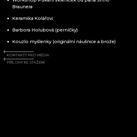
Workshop Pukání skleniček od pana Jiřího
Braunera
Keramika Kolářovi
Barbora Holubová (perníčky)
Kouzlo myšlenky (originální náušnice a brože)
KONTAKTY PRO MÉDIA
PŘÍLOHY KE STAŽENÍ