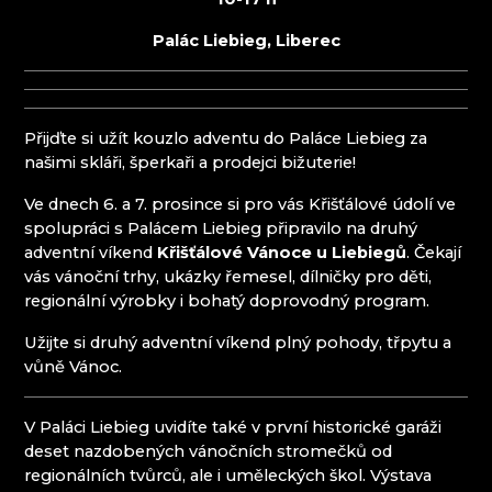
EVA EDLER GLASS ART
Palác Liebieg, Liberec
HANA ŠEBKOVÁ
KRKONOŠSKÉ MUZEUM
RATAS JUSTYNA RATASIEWICZ
RAUTIS
Přijďte si užít kouzlo adventu do Paláce Liebieg za
SKLÁRNA A MINIPIVOVAR NOVOSAD & SYN
našimi skláři, šperkaři a prodejci bižuterie!
HARRACHOV
SKLÁRNA JULIA
Ve dnech 6. a 7. prosince si pro vás Křišťálové údolí ve
spolupráci s Palácem Liebieg připravilo na druhý
Jizerské hory
adventní víkend
Křišťálové Vánoce u Liebiegů
. Čekají
vás vánoční trhy, ukázky řemesel, dílničky pro děti,
regionální výrobky i bohatý doprovodný program.
IVAN KOLMAN
AG PLUS
Užijte si druhý adventní víkend plný pohody, třpytu a
ARCON BIJOUX / COLLEGIUM TRADE
vůně Vánoc.
ARTCRYSTAL TOMEŠ
ATLAS BIJOUX
V Paláci Liebieg uvidíte také v první historické garáži
BEADGAME
deset nazdobených vánočních stromečků od
BIJOUX COMPONENTS
regionálních tvůrců, ale i uměleckých škol. Výstava
CENTRUM BABYLON