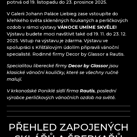
potrvá od 19. listopadu do 23. prosince 2025.
CLARION GRANDHOTEL ZLATÝ LEV****
DECOR BY GLASSOR
V Galerii Johann Paláce Liebieg zase vstoupíte do
DEELLA ART & GLASS
křehkého světa skleněných foukaných a perličkových
DETESK
ozdob v rámci výstavy
VÁNOCE UMÍME SKVĚLE!
EVANS ATELIER
Výstavu budete moci navštívit také od 19. 11. do 23. 12.
FABOS
2025. Vstup na výstavu je zdarma. Výstavu ve
G&B BEADS / MUZEUM VÝROBY KORÁLKŮ
spolupráci s Křišťálovým údolím připravili vánoční
GLASS PESNIČÁK
specialisté. Rodinné firmy Decor by Glassor a Rautis.
GLASSUNICUM
HOTEL JEŠTĚD
Specialitou liberecké firmy
Decor by Glassor
jsou
IQLANDIA
klasické vánoční kouličky, které se všechny ručně
JEŠTĚD - SKLÁŘSKÁ STEZKA LASVIT
malují.
KOSTEL NAROZENÍ SV. JANA KŘTITELE
KŘIŠŤÁLOVÝ RÁJ
V krkonošské Poniklé sídlí firma
Rautis
, poslední
KULTIVAR
výrobce perličkových vánočních ozdob na světě.
KULTURNÍ A INFORMAČNÍ STŘEDISKO
RIEDELOVA VILA DESNÁ
LUCID
MARCELA RŮŽIČKOVÁ
PŘEHLED ZAPOJENÝCH
MARTIN GŐRNER, LUŽICKÉ SKLO LSG
MARTINA JOSÍFEK - GLASS ART