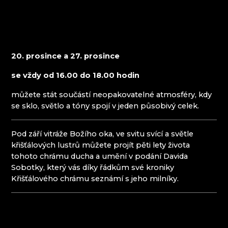
ČANGEL GLASS
Krkonoše
CRYSTALEX CZ
EVPAS
Harrachov
FILIP LUKAVEC
Poniklá
FLORIÁNOVA HUŤ
Špindlerův Mlýn
20. prosince a 27. prosince
HOINEFF GLASS ART
HOUDEK.ART
se vždy od 16.00 do 18.00 hodin
JAROSLAV SKUHRAVÝ - SKLOVITRÁŽ
Jizerské hory
JITKA SKUHRAVA GLASS
můžete stát součástí neopakovatelné atmosféry, kdy
KOLEKTIV ATELIERS
Desná
se sklo, světlo a tóny spojí v jeden působivý celek.
KORÁLKY NB
Jablonec nad Nisou
KŘIŠŤÁLOVÝ CHRÁM
Josefův Důl
Pod září vitráže Božího oka, ve svitu svící a světle
KŘIŠŤÁLOVÝ VLAK - LÄNDERBAHN CZ
Liberec
křišťálových lustrů můžete projít pěti lety života
KUNCGLASS
Pěnčín
tohoto chrámu ducha a umění v podání Davida
LASVIT - SKLENĚNÝ DŮM
Smržovka
Sobotky, který vás díky řádkům své kroniky
MEMORY CRYSTAL
Zásada
Křišťálového chrámu seznámí s jeho milníky.
MOLS BOHEMIA
Frýdlantský výběžek
NOVOTNÝ GLASS
PAČINEK GLASS
Český ráj
PÍSKOVAČKA
PRECIOSA LIGHTING