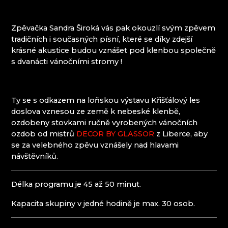
PROUSEK EXKLUSIVE LIGHTING
Mírová pod Kozákovem
RESORT HVOZD
Turnov
Zpěvačka Sandra Široká vás pak okouzlí svým zpěvem
SKLÁRNA JÍLEK
Železný Brod
tradičních i současných písní, které se díky zdejší
SKLÁRNA SVOJKOV, JIŘÍ HAIDL
krásné akustice budou vznášet pod klenbou společně
SKLÁŘSKÉ MUZEUM KAMENICKÝ ŠENOV
s dvanácti vánočními stromy !
SKLÁŘSKÉ MUZEUM NOVÝ BOR
SKLENĚNÝ ORLOJ - ČESKÁ KAMENICE
SKLO.
SPOLEK PŘÁTEL CHŘIBSKÉ SKLÁRNY
Ty se s odkazem na loňskou výstavu Křišťálový les
SUPŠS KAMENICKÝ ŠENOV
doslova vznesou ze země k nebeské klenbě,
SÝPKA LEMBERK
ozdobeny stovkami ručně vyrobených vánočních
TGK - TECHNIKA, SKLO A UMĚNÍ
ozdob od mistrů
DECOR BY GLASSOR
z Liberce, aby
TRISHARDS
se za velebného zpěvu vznášely nad hlavami
VAGNERGLASS
návštěvníků.
VLADIMIR KLEIN
VOŠ SKLÁŘSKÁ A SŠ NOVÝ BOR
Délka programu je 45 až 50 minut.
VYDRY STUDIO
Kapacita skupiny v jedné hodině je max. 30 osob.
Krkonoše