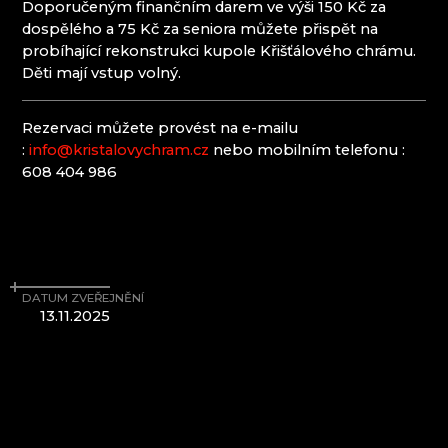
Doporučeným finančním darem ve výši 150 Kč za
EVA EDLER GLASS ART
dospělého a 75 Kč za seniora můžete přispět na
HANA ŠEBKOVÁ
probíhající rekonstrukci kupole Křišťálového chrámu.
KRKONOŠSKÉ MUZEUM
Děti mají vstup volný.
RATAS JUSTYNA RATASIEWICZ
RAUTIS
Rezervaci můžete provést na e-mailu
SKLÁRNA A MINIPIVOVAR NOVOSAD & SYN
:
info@kristalovychram.cz
nebo mobilním telefonu :
HARRACHOV
608 404 986
SKLÁRNA JULIA
Jizerské hory
IVAN KOLMAN
DATUM ZVEŘEJNĚNÍ
AG PLUS
13.11.2025
ARCON BIJOUX / COLLEGIUM TRADE
ARTCRYSTAL TOMEŠ
ATLAS BIJOUX
BEADGAME
BIJOUX COMPONENTS
CENTRUM BABYLON