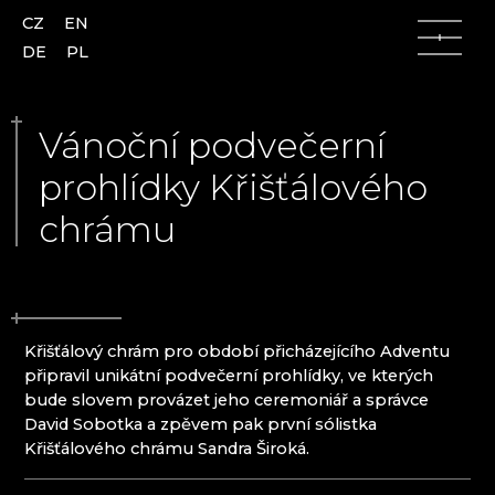
CZ
EN
DE
PL
Vánoční podvečerní
prohlídky Křišťálového
chrámu
Lužické hory
Lužické hory
Česká Lípa
AJETO
Kamenický Šenov
ALENA LINTAVA, GLASS AND JEWELLERY
Kunratice u Cvikova
ASTERA
Křišťálový chrám pro období přicházejícího Adventu
Nový Bor
ATELIÉR VINU
připravil unikátní podvečerní prohlídky, ve kterých
Skalice u České Lípy
AZ-DESIGN
bude slovem provázet jeho ceremoniář a správce
Slunečná
BARTGLASS
David Sobotka a zpěvem pak první sólistka
Lindava (u Cvikova)
BETLÉMY KRYŠTOFOVO ÚDOLÍ
Křišťálového chrámu Sandra Široká.
BYSTRO DESIGN