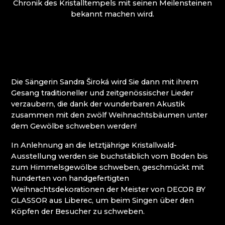
Chronik des Kristalltempels mit seinen Meilensteinen
MOLS BOHEMIA
Mírová pod Kozákovem
bekannt machen wird.
NOVOTNY GLASS
Turnov (Turnau)
NOVÝ BOR: HÖHERE BERUFSSCHULE FÜR
Železný Brod (Eisenbrod)
GLAS UND SEKUNDARSCHULE
PAČINEK GLASS
PERLEN NB
PISKOVACKA
Die Sängerin Sandra Široká wird Sie dann mit ihrem
PRECIOSA LIGHTING
Gesang traditioneller und zeitgenössischer Lieder
PROUSEK EXKLUSIVE LIGHTING
verzaubern, die dank der wunderbaren Akustik
RESORT HVOZD
zusammen mit den zwölf Weihnachtsbäumen unter
SKLO.
dem Gewölbe schweben werden!
STUDIO VINU
SVOJKOV GLASHÜTTE, JIŘÍ HAIDL
In Anlehnung an die letztjährige Kristallwald-
TGK - TECHNIK, GLAS UND KUNST
Ausstellung werden sie buchstäblich vom Boden bis
TRISHARDS
zum Himmelsgewölbe schweben, geschmückt mit
VAGNERGLASS
hunderten von handgefertigten
VEREIN DER FREUNDE DER GLASHÜTTE
Weihnachtsdekorationen der Meister von DECOR BY
CHŘIBSKÁ
GLASSOR aus Liberec, um beim Singen über den
VLADIMIR KLEIN
Köpfen der Besucher zu schweben.
VYDRY STUDIO