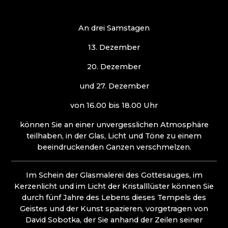
ČANGEL GLASS
Riesengebirge
CRYSTALEX CZ
EVPAS
An drei Samstagen
Harrachov (Harrachsdorf)
FILIP LUKAVEC
Poniklá
FLORIÁNOVA HUŤ
13. Dezember
Špindlerův Mlýn
GLASHÜTTE JÍLEK
20. Dezember
GLASMUSEUM KAMENICKÝ ŠENOV
GLASMUSEUM NOVÝ BOR
Isergebirge
und 27. Dezember
HOINEFF GLASS ART
HOUDEK.ART
Desná (Dessendorf)
von 16.00 bis 18.00 Uhr
JAROSLAV SKUHRAVÝ - SKLOVITRÁŽ
Jablonec nad Nisou (Gablonz)
JITKA SKUHRAVA GLASS
können Sie an einer unvergesslichen Atmosphäre
Josefův Důl (Josefsthal)
KAMENICKÝ ŠENOV: SEKUNDARSCHULE FÜR
teilhaben, in der Glas, Licht und Töne zu einem
Liberec (Reichenberg)
GLASHERSTELLUNG
beeindruckenden Ganzen verschmelzen.
Pěnčín
KOLEKTIV ATELIERS
Smržovka (Morchenstern)
KORNSPEICHER LEMBERK
Zásada
Im Schein der Glasmalerei des Gottesauges, im
KRISTALL ZUG - LÄNDERBAHN CZ
Haindorf, Friedländer Zipfel
Kerzenlicht und im Licht der Kristalllüster können Sie
KRISTALL-TEMPEL
durch fünf Jahre des Lebens dieses Tempels des
KUNC GLASS
Geistes und der Kunst spazieren, vorgetragen von
Böhmisches Paradies
LASVIT - GLASHAUS
David Sobotka, der Sie anhand der Zeilen seiner
MEMORY CRYSTAL