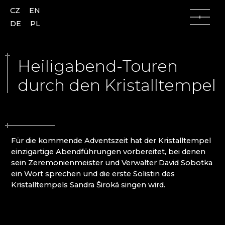
CZ
EN
DE
PL
Heiligabend-Touren
durch den Kristalltempel
Lausitzer Gebirge
Lausitzer Gebirge
Česká Lípa (Böhmisch Leipa)
AJETO
Für die kommende Adventszeit hat der Kristalltempel
Kamenický Šenov (Steinschönau)
ALENA LINTAVA, GLASS AND JEWELLERY
einzigartige Abendführungen vorbereitet, bei denen
Kunratice u Cvikova (Kunnersdorf)
ASTERA
sein Zeremonienmeister und Verwalter David Sobotka
Nový Bor (Haida)
ASTRONOMISCHE UHR AUS GLAS - ČESKÁ
ein Wort sprechen und die erste Solistin des
Skalice (Langenau)
KAMENICE
Kristalltempels Sandra Široká singen wird.
Slunečná
AZ-DESIGN
Lindava (Lindenau)
BARTGLASS
BYSTRO DESIGN