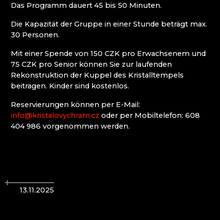
WEIHNACHTSKRIPPEN KRYŠTOFOVO ÚDOLÍ
Das Programm dauert 45 bis 50 Minuten.
(CHRISTOFSGRUND)
Die Kapazität der Gruppe in einer Stunde beträgt max.
30 Personen.
Riesengebirge
Mit einer Spende von 150 CZK pro Erwachsenem und
75 CZK pro Senior können Sie zur laufenden
EVA EDLER GLASS ART
Rekonstruktion der Kuppel des Kristalltempels
GLASHÜTTE JULIA
beitragen. Kinder sind kostenlos.
GLASHÜTTE UND BRAUEREI NOVOSAD &
SOHN
Reservierungen können per E-Mail:
HANA ŠEBKOVÁ
info@kristalovychram.cz
oder per Mobiltelefon: 608
RATAS JUSTYNA RATASIEWICZ
404 986 vorgenommen werden.
RAUTIS
RIESENGEBIRGSMUSEUM
Isergebirge
13.11.2025
AG PLUS
ARCON BIJOUX / COLLEGIUM TRADE
ARTCRYSTAL TOMEŠ