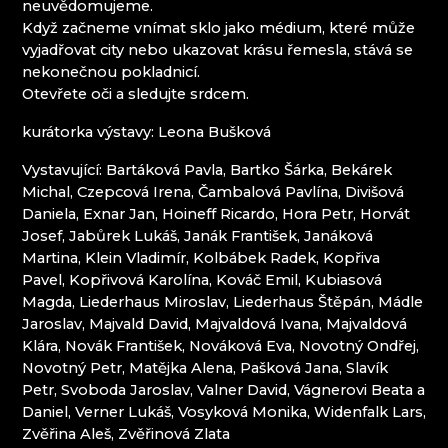
neuvědomujeme.
EVA EDLER GLASS ART
Když začneme vnímat sklo jako médium, které může
HANA ŠEBKOVÁ
vyjadřovat city nebo ukazovat krásu řemesla, stává se
KRKONOŠSKÉ MUZEUM
nekonečnou pokladnicí.
RATAS JUSTYNA RATASIEWICZ
Otevřete oči a sledujte srdcem.
RAUTIS
kurátorka výstavy: Leona Bušková
SKLÁRNA A MINIPIVOVAR NOVOSAD & SYN
HARRACHOV
Vystavující: Bartáková Pavla, Bartko Šárka, Bekárek
SKLÁRNA JULIA
Michal, Czepcová Irena, Čambalová Pavlína, Divišová
Daniela, Exnar Jan, Hoineff Ricardo, Hora Petr, Horvát
Jizerské hory
Josef, Jabůrek Lukáš, Janák František, Janáková
Martina, Klein Vladimír, Kolbábek Radek, Kopřiva
IVAN KOLMAN
Pavel, Kopřivová Karolína, Kováč Emil, Kubiasová
AG PLUS
Magda, Liederhaus Miroslav, Liederhaus Štěpán, Mádle
ARCON BIJOUX / COLLEGIUM TRADE
Jaroslav, Majvald David, Majvaldová Ivana, Majvaldová
ARTCRYSTAL TOMEŠ
Klára, Novák František, Nováková Eva, Novotný Ondřej,
ATLAS BIJOUX
Novotný Petr, Matějka Alena, Pašková Jana, Slavík
BEADGAME
Petr, Svoboda Jaroslav, Valner David, Vágnerovi Beata a
BIJOUX COMPONENTS
Daniel, Verner Lukáš, Vosyková Monika, Widenfalk Lars,
CENTRUM BABYLON
Zvěřina Aleš, Zvěřinová Zlata