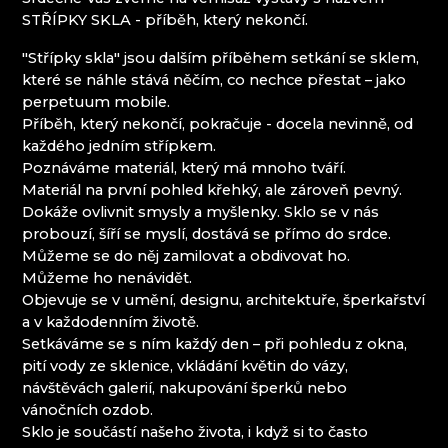
PROUSEK EXKLUSIVE LIGHTING
Mírová pod Kozákovem
STŘÍPKY SKLA - příběh, který nekončí.
RESORT HVOZD
Turnov
"Střípky skla" jsou dalším příběhem setkání se sklem,
SKLÁRNA JÍLEK
Železný Brod
které se náhle stává něčím, co nechce přestat – jako
SKLÁRNA SVOJKOV, JIŘÍ HAIDL
perpetuum mobile.
SKLÁŘSKÉ MUZEUM KAMENICKÝ ŠENOV
Příběh, který nekončí, pokračuje - docela nevinně, od
SKLÁŘSKÉ MUZEUM NOVÝ BOR
každého jedním střípkem.
SKLENĚNÝ ORLOJ - ČESKÁ KAMENICE
Poznáváme materiál, který má mnoho tváří.
SKLO.
Materiál na první pohled křehký, ale zároveň pevný.
SPOLEK PŘÁTEL CHŘIBSKÉ SKLÁRNY
Dokáže ovlivnit smysly a myšlenky. Sklo se v nás
SUPŠS KAMENICKÝ ŠENOV
probouzí, šíří se myslí, dostává se přímo do srdce.
SÝPKA LEMBERK
Můžeme se do něj zamilovat a obdivovat ho.
TGK - TECHNIKA, SKLO A UMĚNÍ
Můžeme ho nenávidět.
TRISHARDS
Objevuje se v umění, designu, architektuře, šperkařství
VAGNERGLASS
a v každodenním životě.
VLADIMIR KLEIN
Setkáváme se s ním každý den – při pohledu z okna,
VOŠ SKLÁŘSKÁ A SŠ NOVÝ BOR
pití vody ze sklenice, vkládání květin do vázy,
VYDRY STUDIO
návštěvách galerií, nakupování šperků nebo
vánočních ozdob.
Krkonoše
Sklo je součástí našeho života, i když si to často