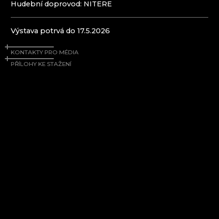
CLARION GRANDHOTEL ZLATÝ LEV****
Hudební doprovod: NITERE
DECOR BY GLASSOR
DEELLA ART & GLASS
Výstava potrvá do 17.5.2026
DETESK
EVANS ATELIER
KONTAKTY PRO MÉDIA
FABOS
PŘÍLOHY KE STAŽENÍ
G&B BEADS / MUZEUM VÝROBY KORÁLKŮ
GLASS PESNIČÁK
GLASSUNICUM
HOTEL JEŠTĚD
IQLANDIA
JEŠTĚD - SKLÁŘSKÁ STEZKA LASVIT
KOSTEL NAROZENÍ SV. JANA KŘTITELE
KŘIŠŤÁLOVÝ RÁJ
KULTIVAR
KULTURNÍ A INFORMAČNÍ STŘEDISKO
RIEDELOVA VILA DESNÁ
LUCID
MARCELA RŮŽIČKOVÁ
MARTIN GŐRNER, LUŽICKÉ SKLO LSG
MARTINA JOSÍFEK - GLASS ART