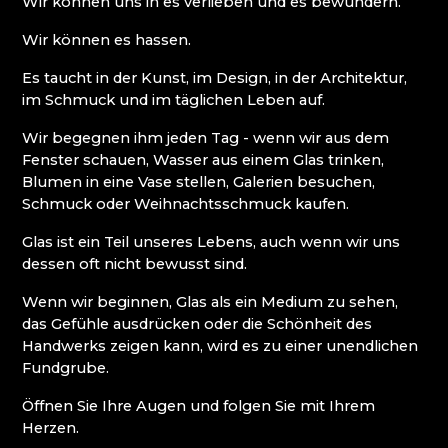
Wir können uns in es verlieben und es bewundern.
WEIHNACHTSKRIPPEN KRYŠTOFOVO ÚDOLÍ
(CHRISTOFSGRUND)
Wir können es hassen.
Es taucht in der Kunst, im Design, in der Architektur,
Riesengebirge
im Schmuck und im täglichen Leben auf.
EVA EDLER GLASS ART
Wir begegnen ihm jeden Tag - wenn wir aus dem
GLASHÜTTE JULIA
Fenster schauen, Wasser aus einem Glas trinken,
GLASHÜTTE UND BRAUEREI NOVOSAD &
Blumen in eine Vase stellen, Galerien besuchen,
SOHN
Schmuck oder Weihnachtsschmuck kaufen.
HANA ŠEBKOVÁ
Glas ist ein Teil unseres Lebens, auch wenn wir uns
RATAS JUSTYNA RATASIEWICZ
dessen oft nicht bewusst sind.
RAUTIS
RIESENGEBIRGSMUSEUM
Wenn wir beginnen, Glas als ein Medium zu sehen,
das Gefühle ausdrücken oder die Schönheit des
Isergebirge
Handwerks zeigen kann, wird es zu einer unendlichen
Fundgrube.
AG PLUS
Öffnen Sie Ihre Augen und folgen Sie mit Ihrem
ARCON BIJOUX / COLLEGIUM TRADE
Herzen.
ARTCRYSTAL TOMEŠ