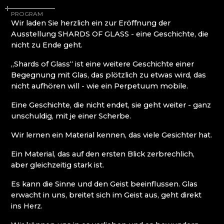
MOLS BOHEMIA
Mírová pod Kozákovem
PROGRAM
NOVOTNY GLASS
Turnov (Turnau)
Wir laden Sie herzlich ein zur Eröffnung der
NOVÝ BOR: HÖHERE BERUFSSCHULE FÜR
Železný Brod (Eisenbrod)
Ausstellung SHARDS OF GLASS - eine Geschichte, die
GLAS UND SEKUNDARSCHULE
nicht zu Ende geht.
PAČINEK GLASS
PERLEN NB
„Shards of Glass“ ist eine weitere Geschichte einer
PISKOVACKA
Begegnung mit Glas, das plötzlich zu etwas wird, das
PRECIOSA LIGHTING
nicht aufhören will - wie ein Perpetuum mobile.
PROUSEK EXKLUSIVE LIGHTING
Eine Geschichte, die nicht endet, sie geht weiter - ganz
RESORT HVOZD
unschuldig, mit je einer Scherbe.
SKLO.
STUDIO VINU
Wir lernen ein Material kennen, das viele Gesichter hat.
SVOJKOV GLASHÜTTE, JIŘÍ HAIDL
TGK - TECHNIK, GLAS UND KUNST
Ein Material, das auf den ersten Blick zerbrechlich,
TRISHARDS
aber gleichzeitig stark ist.
VAGNERGLASS
VEREIN DER FREUNDE DER GLASHÜTTE
Es kann die Sinne und den Geist beeinflussen. Glas
CHŘIBSKÁ
erwacht in uns, breitet sich im Geist aus, geht direkt
VLADIMIR KLEIN
ins Herz.
VYDRY STUDIO