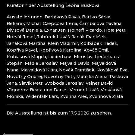
ATLAS BIJOUX
Kuratorin der Ausstellung Leona Bušková
BEADGAME
BIJOUX COMPONENTS
AusstellerInnen: Bartáková Pavla, Bartko Šárka,
CENTRUM BABYLON
Bekárek Michal, Czepcová Irena, Čambalová Pavlína,
CLARION GRANDHOTEL ZLATÝ LEV****
Divišová Daniela, Exnar Jan, Hoineff Ricardo, Hora Petr,
DECOR BY GLASSOR
Horvát Josef, Jabůrek Lukáš, Janák František,
DEELLA ART & GLASS
Janáková Martina, Klein Vladimír, Kolbábek Radek,
DETESK
Kopřiva Pavel, Kopřivová Karolína, Kováč Emil,
EVANS ATELIER
Kubiasová Magda, Liederhaus Miroslav, Liederhaus
FABOS
Štěpán, Mádle Jaroslav, Majvald David, Majvaldová
G&B BEADS / MUSEUM FÜR
Ivana, Majvaldová Klára, Novák František, Nováková Eva,
PERLENHERSTELLUNG
Novotný Ondřej, Novotný Petr, Matějka Alena, Pašková
GLAS BERÁNEK
Jana, Slavík Petr, Svoboda Jaroslav, Valner David,
GLASS PESNIČÁK
Vágnerovi Beata und Daniel, Verner Lukáš, Vosyková
GLASSUNICUM
Monika, Widenfalk Lars, Zvěřina Aleš, Zvěřinová Zlata
HOTEL JEŠTĚD
IQLANDIA
Die Ausstellung ist bis zum 17.5.2026 zu sehen.
IVAN KOLMAN
JABLONEC NAD NISOU: HÖHERE SCHULE FÜR
HANDWERK UND DIENSTLEISTUNGEN
JABLONEC NAD NISOU: SEKUNDARSCHULE