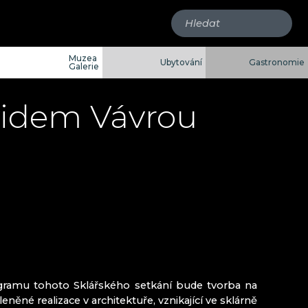
Muzea
Ubytování
Gastronomie
Galerie
avidem Vávrou
GLASS ART
OVÁ
lýn
É MUZEUM
YNA RATASIEWICZ
gramu tohoto Sklářského setkání bude tvorba na
něné realizace v architektuře, vznikající ve sklárně