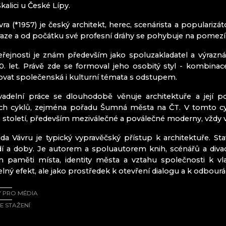
SKLÁRNA A 
kalici u České Lípy.
SKLÁRNA JU
vra (*1957) je český architekt, herec, scenárista a populariz
aze a od počátku své profesní dráhy se pohybuje na pomezí 
Český ráj
eřejnosti je znám především jako spoluzakladatel a výrazn
Mírová pod 
. let. Právě zde se formoval jeho osobitý styl - kombinac
Turnov
at společenská i kulturní témata s odstupem.
Železný Brod
ivadelní práce se dlouhodobě věnuje architektuře a její 
ích cyklů, zejména pořadu Šumná města na ČT. V tomto cyk
ITRÁŽ
 století, především meziválečné a poválečné moderny, vždy v
da Vávru je typický vypravěčský přístup k architektuře. S
idí a doby. Je autorem a spoluautorem knih, scénářů a diva
paměti místa, identity města a vztahu společnosti k vlas
AHN CZ
ný efekt, ale jako prostředek k otevření dialogu a k odbourán
 PRO MÉDIA
E STAŽENÍ