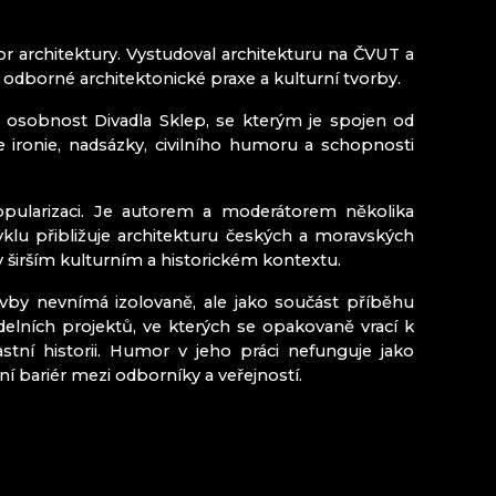
MINIPIVOVAR NOVOSAD & SYN HARRACHOV
LIA
átor architektury. Vystudoval architekturu na ČVUT a
odborné architektonické praxe a kulturní tvorby.
á osobnost Divadla Sklep, se kterým je spojen od
Kozákovem
e ironie, nadsázky, civilního humoru a schopnosti
popularizaci. Je autorem a moderátorem několika
lu přibližuje architekturu českých a moravských
 širším kulturním a historickém kontextu.
tavby nevnímá izolovaně, ale jako součást příběhu
delních projektů, ve kterých se opakovaně vrací k
tní historii. Humor v jeho práci nefunguje jako
í bariér mezi odborníky a veřejností.