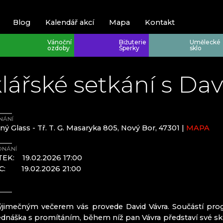
Blog
Kalendář akcí
Mapa
Kontakt
Vánoční
Bižuterie
Umělecké
ozdoby
Šperky
sklo
lářské setkání s D
NÁNÍ
ý Glass - Tř. T. G. Masaryka 805, Nový Bor, 47301 |
MAPA
Krkonoše
Krkonoše
ONÁNÍ
TEK:
19.02.2026 17:00
Harrachov
EVA EDLER 
EC:
19.02.2026 21:00
JEWELLERY
Poniklá
HANA ŠEBK
Špindlerův M
KRKONOŠSK
RATAS JUST
ýjimečným večerem vás provede David Vávra. Součástí pro
RAUTIS
řednáška s promítáním, během níž pan Vávra představí své skle