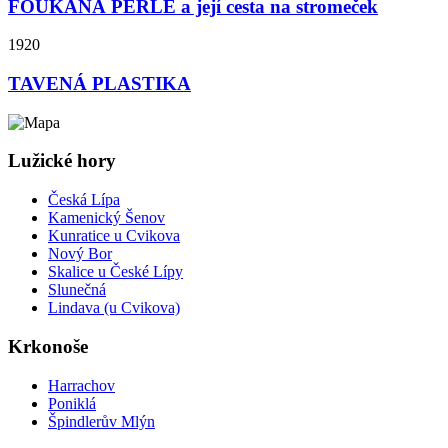
FOUKANÁ PERLE a její cesta na stromeček
1920
TAVENÁ PLASTIKA
Lužické hory
Česká Lípa
Kamenický Šenov
Kunratice u Cvikova
Nový Bor
Skalice u České Lípy
Slunečná
Lindava (u Cvikova)
Krkonoše
Harrachov
Poniklá
Špindlerův Mlýn