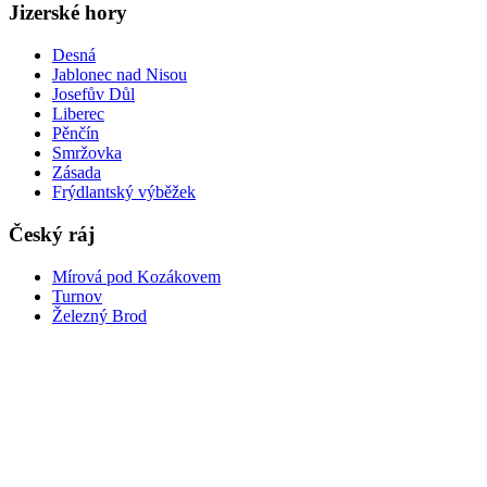
Jizerské hory
Desná
Jablonec nad Nisou
Josefův Důl
Liberec
Pěnčín
Smržovka
Zásada
Frýdlantský výběžek
Český ráj
Mírová pod Kozákovem
Turnov
Železný Brod