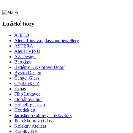
Lužické hory
AJETO
Alena Lintava, glass and jewellery
ASTERA
Ateliér VINU
AZ-Design
Bartglass
Betlémy Kryštofovo Údolí
Bystro Design
Čangel Glass
Crystalex CZ
Evpas
Filip Lukavec
Floriánova huť
Hoineff glass art
Houdek.art
Jaroslav Skuhravý - Sklovitráž
Jitka Skuhrava Glass
Kolektiv Ateliers
Korálky NB