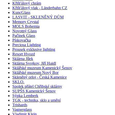
Křišťálový chrám
Křišťálový vlak - Länderbahn CZ
KuncGlass
LASVIT - SKLENĚNÝ DŮM
Memory Crystal
MOLS Bohemia
Novotný Glass
Pačinek Glass
Pískovačka
Preciosa Lighting
Prousek exklusive lighting
Resort Hvozd
Sklárna Jílek
Sklárna Svojkov, Jiří Haidl
Sklářské muzeum Kamenický Šenov
Sklářské muzeum Nový Bor
Skleněný orloj - Česká Kamenice
SKLO.
Spolek přátel Chřibské sklárny
SUPŠS Kamenický Šenov
Sýpka Lemberk
TGK - technika, sklo a umění
Trishards
Vagnerglass
Vladimir Klein