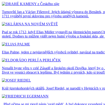
Turnovští Jan a Václav Fišerové. Jejich údajná výprava do Benátek, 
1711 vyrábějí první sklovinu pro výrobu umělých kamenů.
Psal se rok 1712, když Elias Müller vystavěl na jilemnickém panství 
století. Dodnes tu můžete vidět nejen hutní výrobu a foukání skla, ale 
Elias Palme, jeden z nejslavnějších výrobců svítidel, navázal na trad
Nenašli byste věru v celé Zásadě a širokém okolí člověka, který by o 
život ve vesnici obracet k lepšímu. Byl jedním z prvních, kdo si trouf
Král jizerskohorských sklářů, Josef Riedel, se narodil v Hejnicích v r
„Před očima se mi zjevil nápis 'oxid mědi'. A byl dokonce vyvedený 