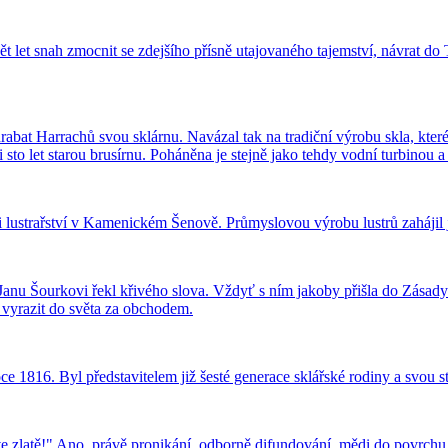
pět let snah zmocnit se zdejšího přísně utajovaného tajemství, návrat 
hrabat Harrachů svou sklárnu. Navázal tak na tradiční výrobu skla, kte
i sto let starou brusírnu. Poháněna je stejně jako tehdy vodní turbinou 
ici lustrařství v Kamenickém Šenově. Průmyslovou výrobu lustrů zahájil 
Janu Šourkovi řekl křivého slova. Vždyť s ním jakoby přišla do Zásady 
l vyrazit do světa za obchodem.
oce 1816. Byl představitelem již šesté generace sklářské rodiny a svou 
ve zlatě!" Ano, právě pronikání, odborně difundování, mědi do povrch