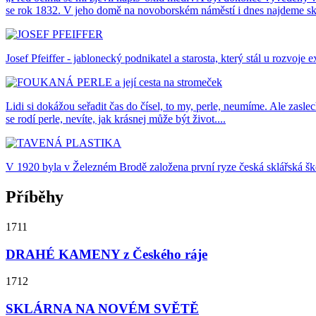
se rok 1832. V jeho domě na novoborském náměstí i dnes najdeme sklář
Josef Pfeiffer - jablonecký podnikatel a starosta, který stál u rozvoje
Lidi si dokážou seřadit čas do čísel, to my, perle, neumíme. Ale zasle
se rodí perle, nevíte, jak krásnej může být život....
V 1920 byla v Železném Brodě založena první ryze česká sklářská ško
Příběhy
1711
DRAHÉ KAMENY z Českého ráje
1712
SKLÁRNA NA NOVÉM SVĚTĚ