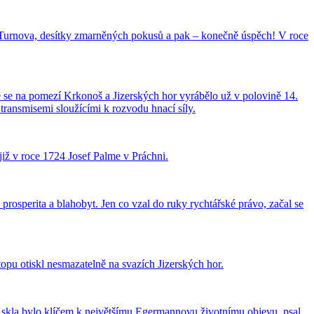
do Turnova, desítky zmarněných pokusů a pak – konečně úspěch! V roce
ré se na pomezí Krkonoš a Jizerských hor vyrábělo už v polovině 14.
a transmisemi sloužícími k rozvodu hnací síly.
již v roce 1724 Josef Palme v Práchni.
prosperita a blahobyt. Jen co vzal do ruky rychtářské právo, začal se
stopu otiskl nesmazatelně na svazích Jizerských hor.
u skla bylo klíčem k největšímu Egermannovu životnímu objevu, psal