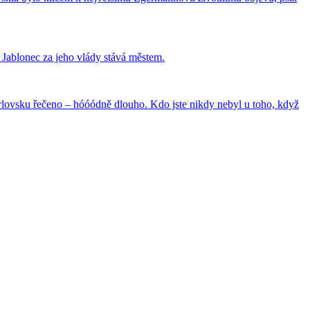
se Jablonec za jeho vlády stává městem.
 perlovsku řečeno – hóóódně dlouho. Kdo jste nikdy nebyl u toho, když