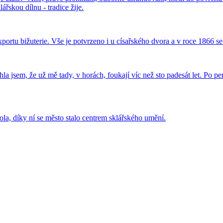
skou dílnu - tradice žije.
 exportu bižuterie. Vše je potvrzeno i u císařského dvora a v roce 1866 
chla jsem, že už mě tady, v horách, foukají víc než sto padesát let. Po
la, díky ní se město stalo centrem sklářského umění.