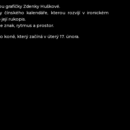
MINIPIVOVAR NOVOSAD & SYN HARRACHOV
rbu grafičky Zdenky Huškové.
LIA
čínského kalendáře, kterou rozvíjí v ironickém
její rukopis.
je znak, rytmus a prostor.
Kozákovem
koně, který začíná v úterý 17. února.