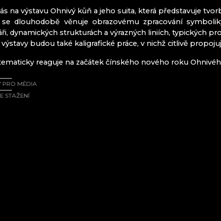
SKLÁRNA A 
s na výstavu Ohnivý kůň a jeho suita, která představuje tvo
SKLÁRNA JU
 se dlouhodobě věnuje obrazovému zpracování symboliky 
i, dynamických strukturách a výrazných liniích, typických pro 
Český ráj
 výstavy budou také kaligrafické práce, v nichž citlivě propoju
Mírová pod 
tematicky reaguje na začátek čínského nového roku Ohnivého 
Turnov
Železný Brod
 PRO MÉDIA
E STAŽENÍ
ITRÁŽ
AHN CZ