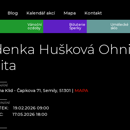
Blog
Kalendář akcí
Mapa
Kontakt
Vánoční
Bižuterie
Umělecké
ozdoby
Šperky
sklo
enka Hušková Ohni
ita
Krkonoše
Krkonoše
NÁNÍ
a Klid - Čapkova 71, Semily, 51301 |
MAPA
Harrachov
EVA EDLER 
ONÁNÍ
JEWELLERY
Poniklá
HANA ŠEBK
TEK:
19.02.2026 09:00
Špindlerův M
KRKONOŠSK
EC:
17.05.2026 18:00
RATAS JUST
RAUTIS