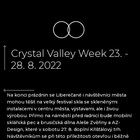
ČANGEL GLASS
Krkonoše
CRYSTALEX CZ
EVPAS
Harrachov
FILIP LUKAVEC
Poniklá
FLORIÁNOVA HUŤ
Špindlerův Mlýn
HOINEFF GLASS ART
HOUDEK.ART
JAROSLAV SKUHRAVÝ - SKLOVITRÁŽ
Jizerské hory
Crystal Valley Week 23. -
JITKA SKUHRAVA GLASS
28. 8. 2022
KOLEKTIV ATELIERS
Desná
KORÁLKY NB
Jablonec nad Nisou
KŘIŠŤÁLOVÝ CHRÁM
Josefův Důl
KŘIŠŤÁLOVÝ VLAK - LÄNDERBAHN CZ
Liberec
KUNCGLASS
Pěnčín
Na konci prázdnin se Liberečané i návštěvníci města
LASVIT - SKLENĚNÝ DŮM
Smržovka
mohou těšit na velký festival skla se skleněnými
MEMORY CRYSTAL
Zásada
instalacemi v centru města, výstavami, ale i živou
MOLS BOHEMIA
Frýdlantský výběžek
výrobou. Přímo na náměstí před radnicí bude mobilní
NOVOTNÝ GLASS
sklářská pec a brusičská dílna Aleše Zvěřiny a AZ-
PAČINEK GLASS
Český ráj
Design, které v sobotu 27. 8. doplní Křišťálový trh.
PÍSKOVAČKA
Návštěvníkům se při této příležitosti otevřou i běžně
PRECIOSA LIGHTING