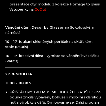
prezentace čtyř modelů z kolekce Homage to glass.
Vstupenky na
GoOut
Vánoční dům, Decor by Glassor
na Sokolovském
náměstí
10 – 17
foukání skleněných perliček na sklářském
stole (Rautis)
10 – 17
kreativní dílna – vyrobte so vánoční hvězdičku
(Rautis)
27. 8. SOBOTA
11.00 – 18.00h
KŘIŠŤÁLOVÝ TRH MUSÍME BOHUŽEL ZRUŠIT. Silná
bouřka zničila vybavení, bohužel i mobilní sklářskou
huť a výrobky sklářů. Omlouváme se. Další program