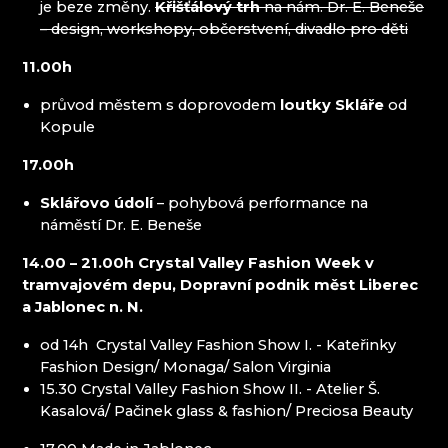
je beze změny.
Křišťálový trh
na nám. Dr. E. Beneše
– design, workshopy, občerstvení, divadlo pro děti
11.00h
průvod městem s doprovodem
loutky Skláře
od
Kopule
17.00h
Sklářovo údolí
– pohybová performance na
náměstí Dr. E. Beneše
14.00 – 21.00h Crystal Valley Fashion Week v
tramvajovém depu, Dopravní podnik měst Liberec
a Jablonec n. N.
od 14h Crystal Valley Fashion Show I. - Kateřinky
Fashion Design/ Monaga/ Salon Virginia
15.30 Crystal Valley Fashion Show II. - Atelier Š.
Kasalová/ Pačinek glass & fashion/ Preciosa Beauty