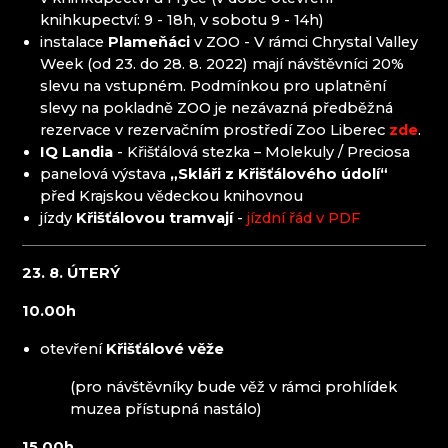
CLARION GRANDHOTEL ZLATÝ LEV****
knihkupectví: 9 - 18h, v sobotu 9 - 14h)
DECOR BY GLASSOR
instalace
Plameňáci
v ZOO - V rámci Chrystal Valley
DEELLA ART & GLASS
Week (od 23. do 28. 8. 2022) mají návštěvníci 20%
DETESK
slevu na vstupném. Podmínkou pro uplatnění
EVANS ATELIER
slevy na pokladně ZOO je nezávazná předběžná
FABOS
rezervace v rezervačním prostředí Zoo Liberec
zde
.
G&B BEADS / MUZEUM VÝROBY KORÁLKŮ
IQ Landia
- Křišťálová stezka – Molekuly / Preciosa
GLASS PESNIČÁK
panelová výstava
„Skláři z Křišťálového údolí“
GLASSUNICUM
před Krajskou vědeckou knihovnou
HOTEL JEŠTĚD
jízdy
Křišťálovou tramvají
-
jízdní řád v PDF
IQLANDIA
JEŠTĚD - SKLÁŘSKÁ STEZKA LASVIT
KOSTEL NAROZENÍ SV. JANA KŘTITELE
23. 8. ÚTERÝ
KŘIŠŤÁLOVÝ RÁJ
10.00h
KULTIVAR
KULTURNÍ A INFORMAČNÍ STŘEDISKO
otevření
Křišťálové věže
RIEDELOVA VILA DESNÁ
LUCID
(pro návštěvníky bude věž v rámci prohlídek
MARCELA RŮŽIČKOVÁ
muzea přístupná nastálo)
MARTIN GŐRNER, LUŽICKÉ SKLO LSG
15.00h
MARTINA JOSÍFEK - GLASS ART