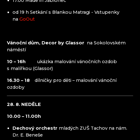
17.00 Made in Jablonec
od 19 h Setkání s Blankou Matragi - Vstupenky
na
GoOut
Vánoční dům, Decor by Glassor
na Sokolovském
náměstí
10 – 16h
ukázka malování vánočních ozdob
s malířkou (Glassor)
16.30 – 18
dílničky pro děti – malování vánoční
ozdoby
28. 8. NEDĚLE
10.00 – 11.00h
Dechový orchestr
mladých ZUŠ Tachov na nám.
Dr. E. Beneše