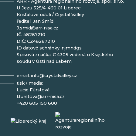
ARR - Agentura regionálního rozvoje, spol. s r.o.
U Jezu 525/4, 460 01 Liberec
Křišťálové údolí / Crystal Valley
ředitel: Jan Šmíd
J.smid@arr-nisa.cz
IČ: 48267210
DIČ: CZ48267210
ID datové schránky: njmndgs
Spisová značka: C 4305 vedená u Krajského
soudu v Ústí nad Labem
email:
info@crystalvalley.cz
tisk / media:
Lucie Fürstová
l.furstova@arr-nisa.cz
+420 605 150 600