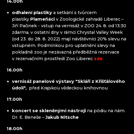
14.00h
odhalení plastiky
a setkání s tvůrcem
ČAMBALOVÁ PAVLÍNA
plastiky
Plameňáci
v Zoologické zahradě Liberec –
GALERIE GRANÁT
Jiří Pačinek - vstup na vernisáž v ZOO 24. 8. od 13:30
HALAMA GLASS
zdarma, v ostatní dny v rámci Chrystal Valley Week
JAROŠ - GLASS WORKS
(od 23. do 28. 8. 2022) mají návštěvníci 20% slevu na
JEWSTONE
vstupném. Podmínkou pro uplatnění slevy na
JIŘINA TAUCHMANOVÁ
pokladně zoo je nezávazná předběžná rezervace
KAMILA PARSI
v rezervačním prostředí Zoo Liberec
zde
.
KŘIŠŤÁLOVÝ VLAK - ARRIVA
LADISLAV ŠEVČÍK BOHEMIA CRYSTAL
16.00h
LHOTSKÝ
MĚSTSKÉ MUZEUM V ŽELEZNÉM BRODĚ
vernisáž panelové výstavy "Skláři z Křišťálového
MIMOOSA
údolí",
před Krajskou vědeckou knihovnou
MINIMUZEUM SKLENĚNÝCH BETLÉMŮ
17.00h
MISAMO
MUZEUM A GALERIE DETESK
koncert se skleněnými nástroji
na pódiu na nám.
MUZEUM ČESKÉHO RÁJE V TURNOVĚ
Dr. E. Beneše –
Jakub Nitsche
PODHLAVICKÝ MLÝN
SKLÁŘSKÉ STUDIO OLIVA - OLIVA GLASS
18.00h
SKLO DÁŠA