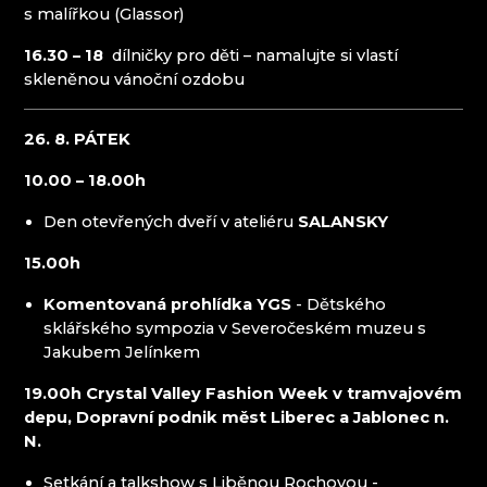
s malířkou (Glassor)
16.30 – 18
dílničky pro děti – namalujte si vlastí
skleněnou vánoční ozdobu
26. 8. PÁTEK
10.00 – 18.00h
Den otevřených dveří v ateliéru
SALANSKY
15.00h
Komentovaná prohlídka YGS
- Dětského
sklářského sympozia v Severočeském muzeu s
Jakubem Jelínkem
19.00h Crystal Valley Fashion Week v tramvajovém
depu, Dopravní podnik měst Liberec a Jablonec n.
N.
Setkání a talkshow s Liběnou Rochovou -