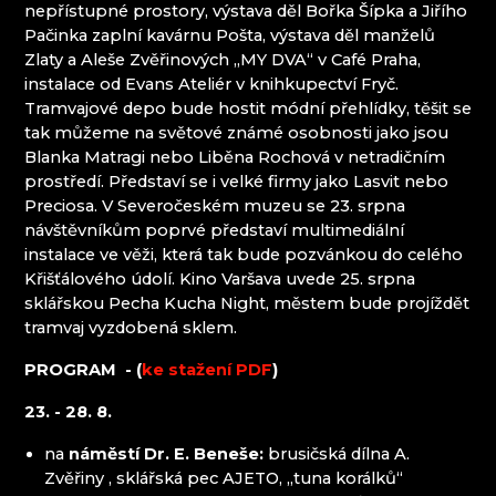
nepřístupné prostory, výstava děl Bořka Šípka a Jiřího
PROUSEK EXKLUSIVE LIGHTING
Mírová pod Kozákovem
Pačinka zaplní kavárnu Pošta, výstava děl manželů
RESORT HVOZD
Turnov
Zlaty a Aleše Zvěřinových „MY DVA“ v Café Praha,
SKLÁRNA JÍLEK
Železný Brod
instalace od Evans Ateliér v knihkupectví Fryč.
SKLÁRNA SVOJKOV, JIŘÍ HAIDL
Tramvajové depo bude hostit módní přehlídky, těšit se
SKLÁŘSKÉ MUZEUM KAMENICKÝ ŠENOV
tak můžeme na světové známé osobnosti jako jsou
SKLÁŘSKÉ MUZEUM NOVÝ BOR
Blanka Matragi nebo Liběna Rochová v netradičním
SKLENĚNÝ ORLOJ - ČESKÁ KAMENICE
prostředí. Představí se i velké firmy jako Lasvit nebo
SKLO.
Preciosa. V Severočeském muzeu se 23. srpna
SPOLEK PŘÁTEL CHŘIBSKÉ SKLÁRNY
návštěvníkům poprvé představí multimediální
SUPŠS KAMENICKÝ ŠENOV
instalace ve věži, která tak bude pozvánkou do celého
SÝPKA LEMBERK
Křišťálového údolí. Kino Varšava uvede 25. srpna
TGK - TECHNIKA, SKLO A UMĚNÍ
sklářskou Pecha Kucha Night, městem bude projíždět
TRISHARDS
tramvaj vyzdobená sklem.
VAGNERGLASS
VLADIMIR KLEIN
PROGRAM - (
ke stažení PDF
)
VOŠ SKLÁŘSKÁ A SŠ NOVÝ BOR
VYDRY STUDIO
23. - 28. 8.
na
náměstí Dr. E. Beneše:
brusičská dílna A.
Krkonoše
Zvěřiny , sklářská pec AJETO, „tuna korálků“