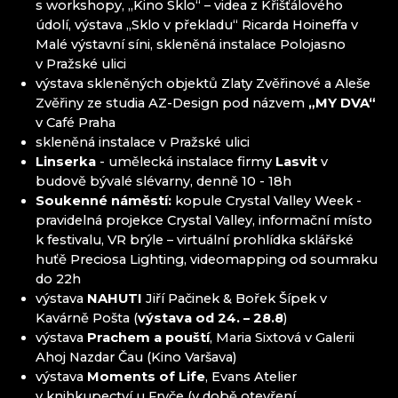
s workshopy, „Kino Sklo“ – videa z Křišťálového
EVA EDLER GLASS ART
údolí, výstava „Sklo v překladu“ Ricarda Hoineffa v
HANA ŠEBKOVÁ
Malé výstavní síni, skleněná instalace Polojasno
KRKONOŠSKÉ MUZEUM
v Pražské ulici
RATAS JUSTYNA RATASIEWICZ
výstava skleněných objektů Zlaty Zvěřinové a Aleše
RAUTIS
Zvěřiny ze studia AZ-Design pod názvem
„MY DVA“
SKLÁRNA A MINIPIVOVAR NOVOSAD & SYN
v Café Praha
HARRACHOV
skleněná instalace v Pražské ulici
SKLÁRNA JULIA
Linserka
- umělecká instalace firmy
Lasvit
v
budově bývalé slévarny, denně 10 - 18h
Soukenné náměstí:
kopule Crystal Valley Week -
Jizerské hory
pravidelná projekce Crystal Valley, informační místo
k festivalu, VR brýle – virtuální prohlídka sklářské
IVAN KOLMAN
huťě Preciosa Lighting, videomapping od soumraku
AG PLUS
do 22h
ARCON BIJOUX / COLLEGIUM TRADE
výstava
NAHUTI
Jiří Pačinek & Bořek Šípek v
ARTCRYSTAL TOMEŠ
Kavárně Pošta (
výstava od 24. – 28.8
)
ATLAS BIJOUX
výstava
Prachem a pouští
, Maria Sixtová v Galerii
BEADGAME
Ahoj Nazdar Čau (Kino Varšava)
BIJOUX COMPONENTS
výstava
Moments of Life
, Evans Atelier
CENTRUM BABYLON
v knihkupectví u Fryče (v době otevření