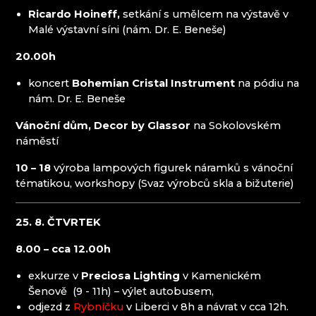
Ricardo Hoineff,
SOBOTKA - FIGURKY
setkání s umělcem na výstavě v
Malé výstavní síni (nám. Dr. E. Beneše)
STEFANY ŠPERKY
SUPŠ A VOŠ TURNOV
20.00h
SUPŠS ŽELEZNÝ BROD
ULIČKA ŘEMESEL TURNOV
koncert
Bohemian Cristal Instrument
na pódiu na
UMYO GLASS
nám. Dr. E. Beneše
WRANOVSKY CRYSTAL
Vánoční dům, Decor by Glassor
na Sokolovském
náměstí
10 – 18
výroba lampových figurek náramků s vánoční
tématikou, workshopy (Svaz výrobců skla a bižuterie)
25. 8. ČTVRTEK
8.00 – cca 12.00h
exkurze v
Preciosa Lighting
v Kamenickém
Šenově (9 - 11h) – výlet autobusem,
odjezd z
Rybníčku
v Liberci v 8h a návrat v cca 12h.