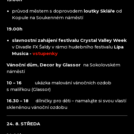
MUZA ׀ SEVEROČESKÉ MUZEUM V LIBERCI
průvod městem s doprovodem
loutky Skláře
od
NISA FACTORY
Kopule na Soukenném náměstí
PERLEX BIJOUX JABLONEC
PETRA LORENC
19.00h
PRALINQA
PRECIOSA BEAUTY
slavnostní zahájení festivalu Crystal Valley Week
PRECIOSA ORNELA DESNÁ
v Divadle FX Šaldy v rámci hudebního festivalu
Lípa
PRECIOSA ORNELA ZÁSADA
Musica -
vstupenky
RALTON
Vánoční dům, Decor by Glassor
na Sokolovském
SALANSKY & CO., S.R.O.
náměstí
SKLO BERÁNEK
SPIDER GLASS
10 – 16
ukázka malování vánočních ozdob
STÁTNÍ MUZEUM SKLA A BIŽUTERIE V
s malířkou (Glassor)
JABLONCI NAD NISOU
STŘEDNÍ ŠKOLA ŘEMESEL A SLUŽEB,
16.30 – 18
dílničky pro děti – namalujte si svou vlastí
JABLONEC NAD NISOU
skleněnou vánoční ozdobu
SUPŠS A VOŠ JABLONEC NAD NISOU
VITRUM – SKLÁRNA JANOV NAD NISOU
24. 8. STŘEDA
Český ráj