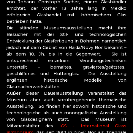
von Johann Christoph Socher, einem Glashändler
FÜR ANGEWANDTE KUNST UND
errichtet, der vorher 13 Jahre lang in Mexiko
BERUFSSCHULE
erfolgreich Glashandel mit böhmischem Glas
JESCHKEN (JEŠTĚD) - LEHRPFAD LASVIT
betrieben hatte.
KIRCHE ZUR GEBURT DES HL. JOHANNES DES
Die ständige Museumsausstellung macht ihre
TÄUFERS / KOSTEL NAROZENÍ SV. JANA
Besucher mit der Stil- und technologischen
KŘTITELE
Entwicklung der Glasfertigung in Böhmen, namentlich
KRISTALL-PARADIES
jedoch auf dem Gebiet von Haida/Nový Bor bekannt –
KULTIVAR
ab dem 18. Jh. bis in die Gegenwart. Sie ist
KULTUR - UND INFORMATIONSZENTRUM
entsprechend einzelnen Veredlungstechniken
RIEDEL VILLA DESSENDORF /DESNÁ
unterteilt – bemaltes, graviertes/geätztes,
LUCID
geschliffenes und Hüttenglas. Die Ausstellung
MARCELA RŮŽIČKOVÁ
ergänzen historische Modelle von
MARTIN GŐRNER, LAUSITZER GLASS LSG
Glasmacherwerkstätten.
MARTINA JOSÍFEK - GLASS ART
Außer dieser Dauerausstellung veranstaltet das
MUZA ׀ NORDBÖHMISCHES MUSEUM IN
Museum aber auch vorübergehende thematische
LIBEREC
Ausstellung. So finden hier sowohl historische und
NISA FACTORY
technologische, als auch monografische Ausstellung
PERLEX BIJOUX JABLONEC
von Glasdesignern statt. Das Museum ist
PETRA LORENC
Mitveranstalter des
IGS - International Glass
PRALINQA
Symposium
, das seit 1982 in Nový Bor als Triennale