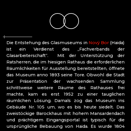
ATLAS BIJOUX
BEADGAME
BIJOUX COMPONENTS
CENTRUM BABYLON
CLARION GRANDHOTEL ZLATÝ LEV****
DECOR BY GLASSOR
DEELLA ART & GLASS
Die Entstehung des Glasmuseums in
Nový Bor
(Haida)
DETESK
ist ein Verdienst des „Fachverbands der
EVANS ATELIER
Glasarbeiterschaft“. Mit der Unterstützung der
FABOS
Ratsherren, die im hiesigen Rathaus die erforderlichen
G&B BEADS / MUSEUM FÜR
Räumlichkeiten für Ausstellung bereitstellten, öffnete
PERLENHERSTELLUNG
das Museum anno 1893 seine Tore. Obwohl die Stadt
GLAS BERÁNEK
zur Präsentation der wachsenden Sammlung
GLASS PESNIČÁK
schrittweise weitere Räume des Rathauses frei
GLASSUNICUM
machte, kam es erst 1952 zu einer tauglichen
HOTEL JEŠTĚD
räumlichen Lösung. Damals zog das Museum ins
IQLANDIA
Gebäude Nr. 105 um, wo es bis heute siedelt. Das
IVAN KOLMAN
zweistöckige Barockhaus mit hohem Mansardendach
JABLONEC NAD NISOU: HÖHERE SCHULE FÜR
und prächtigem Eingangsportal ist typisch für die
HANDWERK UND DIENSTLEISTUNGEN
ursprüngliche Bebauung von Haida. Es wurde 1804
JABLONEC NAD NISOU: SEKUNDARSCHULE