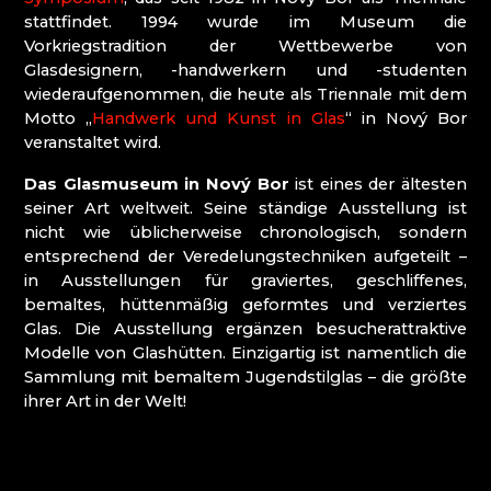
PRECIOSA BEAUTY
stattfindet. 1994 wurde im Museum die
PRECIOSA ORNELA DESNÁ
Vorkriegstradition der Wettbewerbe von
PRECIOSA ORNELA ZÁSADA
Glasdesignern, -handwerkern und -studenten
RALTON
wiederaufgenommen, die heute als Triennale mit dem
SALANSKY & CO., S.R.O.
Motto „
Handwerk und Kunst in Glas
“ in Nový Bor
SPIDER GLASS
veranstaltet wird.
STAATLICHES MUSEUM FÜR GLAS UND
BIJOUTERIE IN JABLONEC NAD NISOU
Das Glasmuseum in Nový Bor
ist eines der ältesten
VITRUM - GLASHÜTTE JANOV NAD NISOU
seiner Art weltweit. Seine ständige Ausstellung ist
nicht wie üblicherweise chronologisch, sondern
entsprechend der Veredelungstechniken aufgeteilt –
Böhmisches Paradies
in Ausstellungen für graviertes, geschliffenes,
bemaltes, hüttenmäßig geformtes und verziertes
ČAMBALOVÁ PAVLÍNA
Glas. Die Ausstellung ergänzen besucherattraktive
GALERIE GRANÁT
Modelle von Glashütten. Einzigartig ist namentlich die
GLAS DÁŠA
Sammlung mit bemaltem Jugendstilglas – die größte
GLASSTUDIO OLIVA - OLIVA GLASS
ihrer Art in der Welt!
HALAMA GLASS
HANDWERK GASSE TURNOV
JAROŠ - GLASS WORKS
JEWSTONE