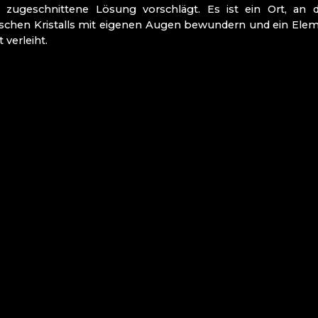
ur zugeschnittene Lösung vorschlägt. Es ist ein Ort, an 
ischen Kristalls mit eigenen Augen bewundern und ein El
t verleiht.
HULE FÜR GLAS UND
G
IDL
NST
LASHÜTTE CHŘIBSKÁ