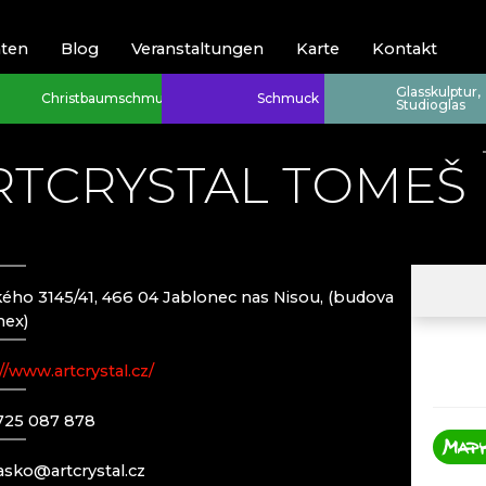
hten
Blog
Veranstaltungen
Karte
Kontakt
Glasskulptur,
Christbaumschmuck
Schmuck
Studioglas
RTCRYSTAL TOMEŠ
kého 3145/41, 466 04 Jablonec nas Nisou, (budova
Riesengebirge
Riesengebirge
nex)
Harrachov (Ha
EVA EDLER 
//www.artcrystal.cz/
)
JEWELLERY
Poniklá
GLASHÜTTE 
f)
Špindlerův M
GLASHÜTTE 
725 087 878
S - ČESKÁ KAMENICE
HANA ŠEBK
RATAS JUST
rasko@artcrystal.cz