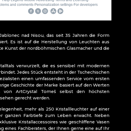
IRGSMUSEUM
adies
Jablonec nad Nisou, das seit 35 Jahren die Form
Kozákovem
ert. Es ist auf die Herstellung von Leuchten aus
au)
hafte Kunst der nordböhmischen Glasmacher und die
 (Eisenbrod)
talltals verwurzelt, die es sensibel mit modernen
bindet. Jedes Stück entsteht in der Tschechischen
ezialisten einen umfassenden Service vom ersten
jährige Geschichte der Marke basiert auf den Werten
ten von ArtCrystal Tomeš selbst den höchsten
ssehen gerecht werden.
egenheit, mehr als 250 Kristallleuchter auf einer
er ganzen Farbtiefe zum Leben erwacht. Neben
sive Kristallaccessoires wie geschliffene Vasen
 eines Fachberaters, der Ihnen gerne eine auf Ihr