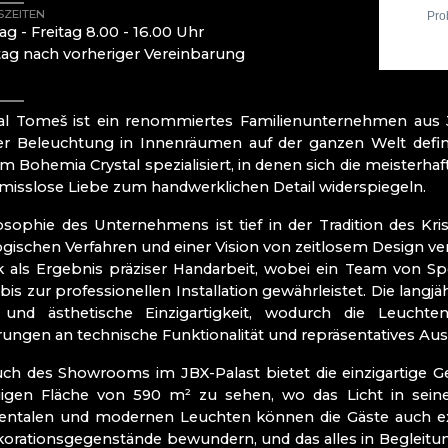
RAUTIS
ZEITEN
RIESENGEB
 - Freitag 8.00 - 16.00 Uhr
ag nach vorheriger Vereinbarung
Böhmisches Par
tal Tomeš ist ein renommiertes Familienunternehmen aus 
Mírová pod 
er Beleuchtung in Innenräumen auf der ganzen Welt defini
Turnov (Turn
em Bohemia Crystal spezialisiert, in denen sich die meister
Železný Brod
NOV
isslose Liebe zum handwerklichen Detail widerspiegeln.
osophie des Unternehmens ist tief in der Tradition des Kris
gischen Verfahren und einer Vision von zeitlosem Design ver
ITRÁŽ
 als Ergebnis präziser Handarbeit, wobei ein Team von Sp
bis zur professionellen Installation gewährleistet. Die lang
RSCHULE FÜR
t und ästhetische Einzigartigkeit, wodurch die Leuch
ungen an technische Funktionalität und repräsentatives Au
ch des Showrooms im JBX-Palast bietet die einzigartige Gel
igen Fläche von 590 m² zu sehen, wo das Licht in sein
 CZ
talen und modernen Leuchten können die Gäste auch exklu
orationsgegenstände bewundern, und das alles in Begleitung