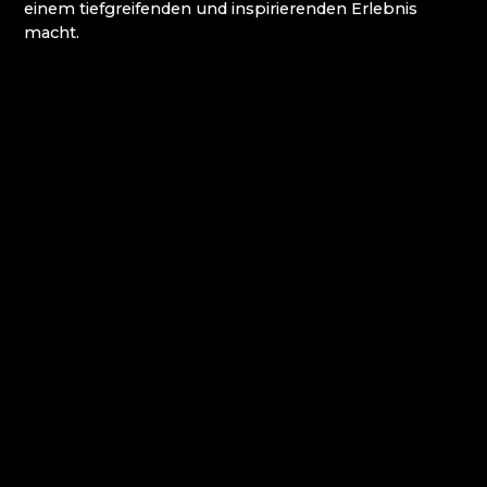
ATLAS BIJOUX
einem tiefgreifenden und inspirierenden Erlebnis
BEADGAME
macht.
BIJOUX COMPONENTS
CENTRUM BABYLON
CLARION GRANDHOTEL ZLATÝ LEV****
DECOR BY GLASSOR
DEELLA ART & GLASS
DETESK
EVANS ATELIER
FABOS
G&B BEADS / MUSEUM FÜR
PERLENHERSTELLUNG
GLAS BERÁNEK
GLASS PESNIČÁK
GLASSUNICUM
HOTEL JEŠTĚD
IQLANDIA
IVAN KOLMAN
JABLONEC NAD NISOU: HÖHERE SCHULE FÜR
HANDWERK UND DIENSTLEISTUNGEN
JABLONEC NAD NISOU: SEKUNDARSCHULE