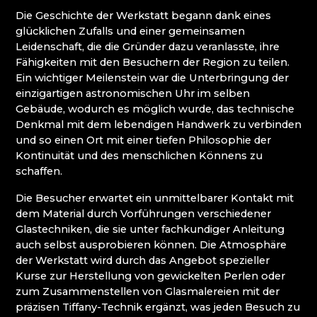
WEIHNACHTSKRIPPEN KRYŠTOFOVO ÚDOLÍ
Die Geschichte der Werkstatt begann dank eines
(CHRISTOFSGRUND)
glücklichen Zufalls und einer gemeinsamen
Leidenschaft, die die Gründer dazu veranlasste, ihre
Riesengebirge
Fähigkeiten mit den Besuchern der Region zu teilen.
Ein wichtiger Meilenstein war die Unterbringung der
einzigartigen astronomischen Uhr im selben
EVA EDLER GLASS ART
Gebäude, wodurch es möglich wurde, das technische
GLASHÜTTE JULIA
Denkmal mit dem lebendigen Handwerk zu verbinden
GLASHÜTTE UND BRAUEREI NOVOSAD &
und so einen Ort mit einer tiefen Philosophie der
SOHN
Kontinuität und des menschlichen Könnens zu
HANA ŠEBKOVÁ
schaffen.
RATAS JUSTYNA RATASIEWICZ
RAUTIS
Die Besucher erwartet ein unmittelbarer Kontakt mit
RIESENGEBIRGSMUSEUM
dem Material durch Vorführungen verschiedener
Glastechniken, die sie unter fachkundiger Anleitung
Isergebirge
auch selbst ausprobieren können. Die Atmosphäre
der Werkstatt wird durch das Angebot spezieller
AG PLUS
Kurse zur Herstellung von gewickelten Perlen oder
ARCON BIJOUX / COLLEGIUM TRADE
zum Zusammenstellen von Glasmalereien mit der
ARTCRYSTAL TOMEŠ
präzisen Tiffany-Technik ergänzt, was jeden Besuch zu