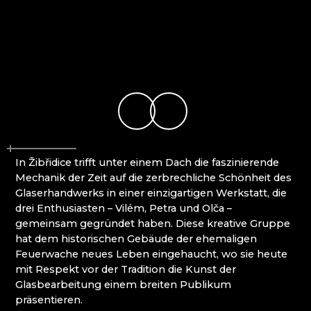
MOLS BOHEMIA
Mírová pod Kozákovem
NOVOTNY GLASS
Turnov (Turnau)
NOVÝ BOR: HÖHERE BERUFSSCHULE FÜR
Železný Brod (Eisenbrod)
GLAS UND SEKUNDARSCHULE
PAČINEK GLASS
PERLEN NB
PISKOVACKA
PRECIOSA LIGHTING
PROUSEK EXKLUSIVE LIGHTING
RESORT HVOZD
In Žibřidice trifft unter einem Dach die faszinierende
SKLO.
Mechanik der Zeit auf die zerbrechliche Schönheit des
STUDIO VINU
Glaserhandwerks in einer einzigartigen Werkstatt, die
SVOJKOV GLASHÜTTE, JIŘÍ HAIDL
drei Enthusiasten – Vilém, Petra und Olča –
TGK - TECHNIK, GLAS UND KUNST
gemeinsam gegründet haben. Diese kreative Gruppe
TRISHARDS
hat dem historischen Gebäude der ehemaligen
VAGNERGLASS
Feuerwache neues Leben eingehaucht, wo sie heute
VEREIN DER FREUNDE DER GLASHÜTTE
mit Respekt vor der Tradition die Kunst der
CHŘIBSKÁ
Glasbearbeitung einem breiten Publikum
VLADIMIR KLEIN
präsentieren.
VYDRY STUDIO