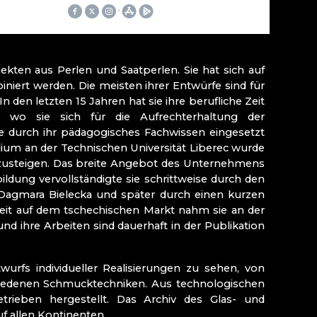
IRGSMUSEUM
adies
ten aus Perlen und Saatperlen. Sie hat sich auf
iniert werden. Die meisten ihrer Entwürfe sind für
Kozákovem
n letzten 15 Jahren hat sie ihre berufliche Zeit
au)
, wo sie sich für die Aufrechterhaltung der
 (Eisenbrod)
he durch ihr pädagogisches Fachwissen eingesetzt
udium an der Technischen Universität Liberec wurde
zusteigen. Das breite Angebot des Unternehmens
ildung vervollständigte sie schrittweise durch den
 Dagmara Bielecka und später durch einen kurzen
Zeit auf dem tschechischen Markt nahm sie an der
d ihre Arbeiten sind dauerhaft in der Publikation
urfs individueller Realisierungen zu sehen, von
chiedenen Schmucktechniken. Aus technologischen
etrieben hergestellt. Das Archiv des Glas- und
f allen Kontinenten.