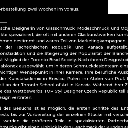
RAUTIS
RIESENGEB
orbestellung, zwei Wochen im Voraus.
Böhmisches Par
ische Designerin von Glasschmuck, Modeschmuck und Objek
kte spezialisiert, die oft mit anderen Glaskunstwerken komb
Mírová pod 
men bestimmt und waren Teil von Marketingkampagnen. In de
Turnov (Turn
n der Tschechischen Republik und Kanada aufgeteilt
Železný Brod
NOV
onstradition und die Steigerung der Popularität der Branc
 ist Mitglied der Toronto Bead Society. Nach ihrem Designst
 Jablonex ausgewählt, um in deren Schmuckdesignteam ein
wichtiger Wendepunkt in ihrer Karriere. Ihre berufliche Ausb
ITRÁŽ
er Kunstakademie in Breslau, Polen, im Atelier von Prof.
lt an der Toronto School of Art in Kanada. Während ihrer 
RSCHULE FÜR
 des Wettbewerbs TOP Styl Designer Czech Republic teil un
sign vertreten.
des Besuchs ist es möglich, die ersten Schritte des Entw
 CZ
tests bis zur Vorbereitung der einzelnen Stücke mit vers
 werden die größeren Teile in spezialisierten Partnerb
hmucks gibt einen Einblick in den Geschmack der Kunden au