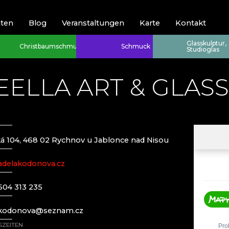
hten
Blog
Veranstaltungen
Karte
Kontakt
Glasskulptur,
Christbaumschmuck
Schmuck
Studioglas
EELLA ART & GLASS
ká 104, 468 02 Rychnov u Jablonce nad Nisou
Riesengebirge
Riesengebirge
delakodonova.cz
Harrachov (Ha
EVA EDLER 
)
JEWELLERY
Poniklá
GLASHÜTTE 
604 313 235
f)
Špindlerův M
GLASHÜTTE 
S - ČESKÁ KAMENICE
HANA ŠEBK
.kodonova@seznam.cz
RATAS JUST
ZEITEN