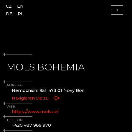
CZ
EN
DE
PL
MOLS BOHEMIA
Lausitzer Gebirge
Lausitzer Gebirge
Česká Lípa (Böhmisch Leipa)
AJETO
ADRESSE
Kamenický Šenov (Steinschönau)
ALENA LINTAVA, GLASS AND JEWELLERY
Nemocniční 951, 473 01 Nový Bor
Kunratice u Cvikova (Kunnersdorf)
ASTERA
Navigieren Sie zu
Nový Bor (Haida)
ASTRONOMISCHE UHR AUS GLAS - ČESKÁ
Skalice (Langenau)
KAMENICE
WEB
https://www.mols.cz/
Slunečná
AZ-DESIGN
Lindava (Lindenau)
BARTGLASS
TELEFON
+420 487 989 970
BYSTRO DESIGN