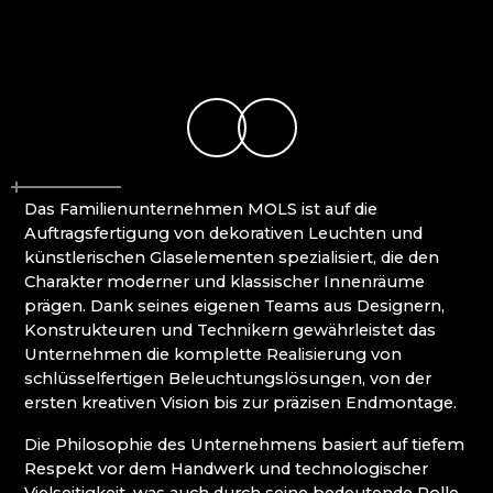
MOLS BOHEMIA
Mírová pod Kozákovem
NOVOTNY GLASS
Turnov (Turnau)
NOVÝ BOR: HÖHERE BERUFSSCHULE FÜR
Železný Brod (Eisenbrod)
GLAS UND SEKUNDARSCHULE
PAČINEK GLASS
PERLEN NB
PISKOVACKA
PRECIOSA LIGHTING
Das Familienunternehmen MOLS ist auf die
PROUSEK EXKLUSIVE LIGHTING
Auftragsfertigung von dekorativen Leuchten und
RESORT HVOZD
künstlerischen Glaselementen spezialisiert, die den
SKLO.
Charakter moderner und klassischer Innenräume
STUDIO VINU
prägen. Dank seines eigenen Teams aus Designern,
SVOJKOV GLASHÜTTE, JIŘÍ HAIDL
Konstrukteuren und Technikern gewährleistet das
TGK - TECHNIK, GLAS UND KUNST
Unternehmen die komplette Realisierung von
TRISHARDS
schlüsselfertigen Beleuchtungslösungen, von der
VAGNERGLASS
ersten kreativen Vision bis zur präzisen Endmontage.
VEREIN DER FREUNDE DER GLASHÜTTE
CHŘIBSKÁ
Die Philosophie des Unternehmens basiert auf tiefem
VLADIMIR KLEIN
Respekt vor dem Handwerk und technologischer
VYDRY STUDIO