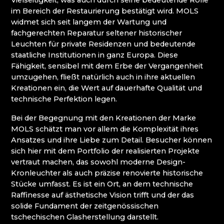
Vielseitigkeit, was auch durch seine bedeutende Rolle
WEIHNACHTSKRIPPEN KRYŠTOFOVO ÚDOLÍ
im Bereich der Restaurierung bestätigt wird. MOLS
(CHRISTOFSGRUND)
widmet sich seit langem der Wartung und
fachgerechten Reparatur seltener historischer
Riesengebirge
Leuchten für private Residenzen und bedeutende
staatliche Institutionen in ganz Europa. Diese
Fähigkeit, sensibel mit dem Erbe der Vergangenheit
EVA EDLER GLASS ART
umzugehen, fließt natürlich auch in ihre aktuellen
GLASHÜTTE JULIA
Kreationen ein, die Wert auf dauerhafte Qualität und
GLASHÜTTE UND BRAUEREI NOVOSAD &
technische Perfektion legen.
SOHN
HANA ŠEBKOVÁ
Bei der Begegnung mit den Kreationen der Marke
RATAS JUSTYNA RATASIEWICZ
MOLS schätzt man vor allem die Komplexität ihres
RAUTIS
Ansatzes und ihre Liebe zum Detail. Besucher können
RIESENGEBIRGSMUSEUM
sich hier mit dem Portfolio der realisierten Projekte
vertraut machen, das sowohl moderne Design-
Isergebirge
Kronleuchter als auch präzise renovierte historische
Stücke umfasst. Es ist ein Ort, an dem technische
AG PLUS
Raffinesse auf ästhetische Vision trifft und der das
ARCON BIJOUX / COLLEGIUM TRADE
solide Fundament der zeitgenössischen
ARTCRYSTAL TOMEŠ
tschechischen Glasherstellung darstellt.