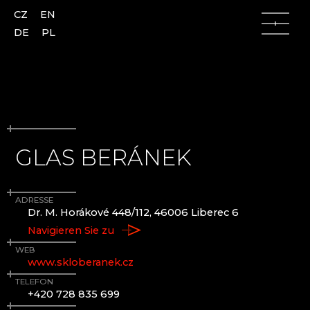
CZ
EN
DE
PL
GLAS BERÁNEK
Lausitzer Gebirge
Lausitzer Gebirge
Česká Lípa (Böhmisch Leipa)
AJETO
ADRESSE
Kamenický Šenov (Steinschönau)
ALENA LINTAVA, GLASS AND JEWELLERY
Dr. M. Horákové 448/112, 46006 Liberec 6
Kunratice u Cvikova (Kunnersdorf)
ASTERA
Navigieren Sie zu
Nový Bor (Haida)
ASTRONOMISCHE UHR AUS GLAS - ČESKÁ
Skalice (Langenau)
KAMENICE
WEB
www.skloberanek.cz
Slunečná
AZ-DESIGN
Lindava (Lindenau)
BARTGLASS
TELEFON
+420 728 835 699
BYSTRO DESIGN