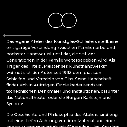
MOLS BOHEMIA
Mírová pod Kozákovem
NOVOTNY GLASS
Turnov (Turnau)
NOVÝ BOR: HÖHERE BERUFSSCHULE FÜR
Železný Brod (Eisenbrod)
GLAS UND SEKUNDARSCHULE
PAČINEK GLASS
PERLEN NB
Das eigene Atelier des Kunstglas-Schleifers stellt eine
PISKOVACKA
einzigartige Verbindung zwischen Familienerbe und
PRECIOSA LIGHTING
höchster Handwerkskunst dar, die seit vier
PROUSEK EXKLUSIVE LIGHTING
Generationen in der Familie weitergegeben wird. Als
RESORT HVOZD
Träger des Titels „Meister des Kunsthandwerks”
SKLO.
widmet sich der Autor seit 1993 dem präzisen
STUDIO VINU
Schleifen und Veredeln von Glas. Seine Handschrift
SVOJKOV GLASHÜTTE, JIŘÍ HAIDL
findet sich in Aufträgen für die bedeutendsten
TGK - TECHNIK, GLAS UND KUNST
tschechischen Denkmäler und Institutionen, darunter
TRISHARDS
das Nationaltheater oder die Burgen Karlštejn und
VAGNERGLASS
Sychrov.
VEREIN DER FREUNDE DER GLASHÜTTE
CHŘIBSKÁ
Die Geschichte und Philosophie des Ateliers sind eng
VLADIMIR KLEIN
mit einer tiefen Achtung vor dem Material und einer
VYDRY STUDIO