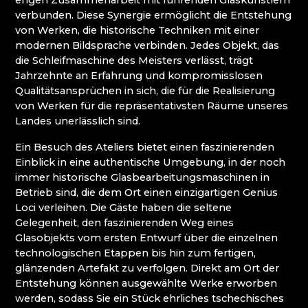
engen Zusammenarbeit mit führenden Glaskünstlern
WEIHNACHTSKRIPPEN KRYŠTOFOVO ÚDOLÍ
verbunden. Diese Synergie ermöglicht die Entstehung
(CHRISTOFSGRUND)
von Werken, die historische Techniken mit einer
modernen Bildsprache verbinden. Jedes Objekt, das
Riesengebirge
die Schleifmaschine des Meisters verlässt, trägt
Jahrzehnte an Erfahrung und kompromisslosen
Qualitätsansprüchen in sich, die für die Realisierung
EVA EDLER GLASS ART
von Werken für die repräsentativsten Räume unseres
GLASHÜTTE JULIA
Landes unerlässlich sind.
GLASHÜTTE UND BRAUEREI NOVOSAD &
SOHN
Ein Besuch des Ateliers bietet einen faszinierenden
HANA ŠEBKOVÁ
Einblick in eine authentische Umgebung, in der noch
RATAS JUSTYNA RATASIEWICZ
immer historische Glasbearbeitungsmaschinen in
RAUTIS
Betrieb sind, die dem Ort einen einzigartigen Genius
RIESENGEBIRGSMUSEUM
Loci verleihen. Die Gäste haben die seltene
Gelegenheit, den faszinierenden Weg eines
Isergebirge
Glasobjekts vom ersten Entwurf über die einzelnen
technologischen Etappen bis hin zum fertigen,
AG PLUS
glänzenden Artefakt zu verfolgen. Direkt am Ort der
ARCON BIJOUX / COLLEGIUM TRADE
Entstehung können ausgewählte Werke erworben
ARTCRYSTAL TOMEŠ
werden, sodass Sie ein Stück ehrliches tschechisches