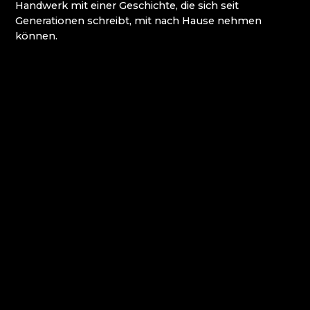
ATLAS BIJOUX
Handwerk mit einer Geschichte, die sich seit
BEADGAME
Generationen schreibt, mit nach Hause nehmen
BIJOUX COMPONENTS
können.
CENTRUM BABYLON
CLARION GRANDHOTEL ZLATÝ LEV****
DECOR BY GLASSOR
DEELLA ART & GLASS
DETESK
EVANS ATELIER
FABOS
G&B BEADS / MUSEUM FÜR
PERLENHERSTELLUNG
GLAS BERÁNEK
GLASS PESNIČÁK
GLASSUNICUM
HOTEL JEŠTĚD
IQLANDIA
IVAN KOLMAN
JABLONEC NAD NISOU: HÖHERE SCHULE FÜR
HANDWERK UND DIENSTLEISTUNGEN
JABLONEC NAD NISOU: SEKUNDARSCHULE