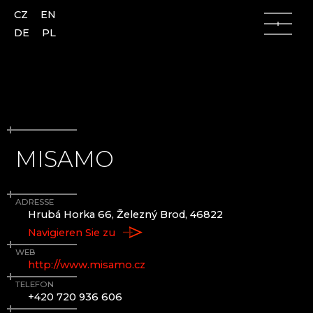
CZ
EN
DE
PL
MISAMO
Lausitzer Gebirge
Lausitzer Gebirge
Česká Lípa (Böhmisch Leipa)
AJETO
ADRESSE
Kamenický Šenov (Steinschönau)
ALENA LINTAVA, GLASS AND JEWELLERY
Hrubá Horka 66, Železný Brod, 46822
Kunratice u Cvikova (Kunnersdorf)
ASTERA
Navigieren Sie zu
Nový Bor (Haida)
ASTRONOMISCHE UHR AUS GLAS - ČESKÁ
Skalice (Langenau)
KAMENICE
WEB
http://www.misamo.cz
Slunečná
AZ-DESIGN
Lindava (Lindenau)
BARTGLASS
TELEFON
+420 720 936 606
BYSTRO DESIGN