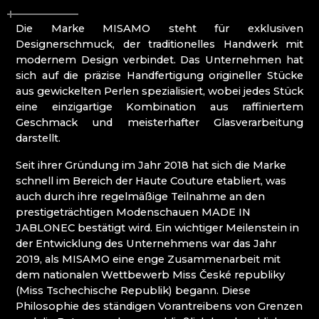
ATLAS BIJOUX
BEADGAME
Die Marke MISAMO steht für exklusiven
BIJOUX COMPONENTS
Designerschmuck, der traditionelles Handwerk mit
CENTRUM BABYLON
modernem Design verbindet. Das Unternehmen hat
CLARION GRANDHOTEL ZLATÝ LEV****
sich auf die präzise Handfertigung origineller Stücke
DECOR BY GLASSOR
aus gewickelten Perlen spezialisiert, wobei jedes Stück
DEELLA ART & GLASS
eine einzigartige Kombination aus raffiniertem
DETESK
Geschmack und meisterhafter Glasverarbeitung
EVANS ATELIER
darstellt.
FABOS
G&B BEADS / MUSEUM FÜR
Seit ihrer Gründung im Jahr 2018 hat sich die Marke
PERLENHERSTELLUNG
schnell im Bereich der Haute Couture etabliert, was
GLAS BERÁNEK
auch durch ihre regelmäßige Teilnahme an den
GLASS PESNIČÁK
prestigeträchtigen Modenschauen MADE IN
GLASSUNICUM
JABLONEC bestätigt wird. Ein wichtiger Meilenstein in
HOTEL JEŠTĚD
der Entwicklung des Unternehmens war das Jahr
IQLANDIA
2019, als MISAMO eine enge Zusammenarbeit mit
IVAN KOLMAN
dem nationalen Wettbewerb Miss České republiky
JABLONEC NAD NISOU: HÖHERE SCHULE FÜR
(Miss Tschechische Republik) begann. Diese
HANDWERK UND DIENSTLEISTUNGEN
Philosophie des ständigen Vorantreibens von Grenzen
JABLONEC NAD NISOU: SEKUNDARSCHULE