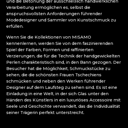
und die Betonung der ausschließlich handwerklichen
FÜR ANGEWANDTE KUNST UND
Verarbeitung ermöglichen es, selbst die
BERUFSSCHULE
anspruchsvollsten Anforderungen führender
JESCHKEN (JEŠTĚD) - LEHRPFAD LASVIT
Modedesigner und Sammler von Kunstschmuck zu
KIRCHE ZUR GEBURT DES HL. JOHANNES DES
erfüllen.
TÄUFERS / KOSTEL NAROZENÍ SV. JANA
Wenn Sie die Kollektionen von MISAMO
KŘTITELE
kennenlernen, werden Sie von dem faszinierenden
KRISTALL-PARADIES
Spiel der Farben, Formen und raffinierten
KULTIVAR
Verzierungen, die für die Technik der handgewickelten
KULTUR - UND INFORMATIONSZENTRUM
Perlen charakteristisch sind, in den Bann gezogen. Der
RIEDEL VILLA DESSENDORF /DESNÁ
Besucher hat die Möglichkeit, Schmuckstücke zu
LUCID
sehen, die die schönsten Frauen Tschechiens
MARCELA RŮŽIČKOVÁ
schmücken und neben den Werken führender
MARTIN GŐRNER, LAUSITZER GLASS LSG
Designer auf dem Laufsteg zu sehen sind. Es ist eine
MARTINA JOSÍFEK - GLASS ART
Einladung in eine Welt, in der sich Glas unter den
MUZA ׀ NORDBÖHMISCHES MUSEUM IN
Händen des Künstlers in ein luxuriöses Accessoire mit
LIBEREC
Seele und Geschichte verwandelt, das die Individualität
NISA FACTORY
seiner Trägerin perfekt unterstreicht.
PERLEX BIJOUX JABLONEC
PETRA LORENC
PRALINQA