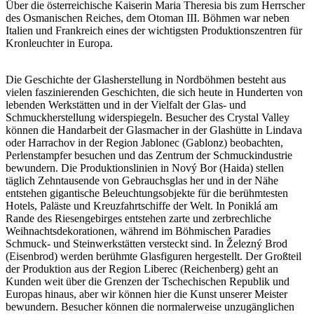
Über die österreichische Kaiserin Maria Theresia bis zum Herrscher
des Osmanischen Reiches, dem Otoman III. Böhmen war neben
Italien und Frankreich eines der wichtigsten Produktionszentren für
Kronleuchter in Europa.
Die Geschichte der Glasherstellung in Nordböhmen besteht aus
vielen faszinierenden Geschichten, die sich heute in Hunderten von
lebenden Werkstätten und in der Vielfalt der Glas- und
Schmuckherstellung widerspiegeln. Besucher des Crystal Valley
können die Handarbeit der Glasmacher in der Glashütte in Lindava
oder Harrachov in der Region Jablonec (Gablonz) beobachten,
Perlenstampfer besuchen und das Zentrum der Schmuckindustrie
bewundern. Die Produktionslinien in Nový Bor (Haida) stellen
täglich Zehntausende von Gebrauchsglas her und in der Nähe
entstehen gigantische Beleuchtungsobjekte für die berühmtesten
Hotels, Paläste und Kreuzfahrtschiffe der Welt. In Poniklá am
Rande des Riesengebirges entstehen zarte und zerbrechliche
Weihnachtsdekorationen, während im Böhmischen Paradies
Schmuck- und Steinwerkstätten versteckt sind. In Železný Brod
(Eisenbrod) werden berühmte Glasfiguren hergestellt. Der Großteil
der Produktion aus der Region Liberec (Reichenberg) geht an
Kunden weit über die Grenzen der Tschechischen Republik und
Europas hinaus, aber wir können hier die Kunst unserer Meister
bewundern. Besucher können die normalerweise unzugänglichen