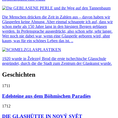
Die Menschen drücken die Zeit in Zahlen aus – davon haben wir
Glasperlen keine Ahnung. Aber einmal schnappte ich auf, dass wir
schon mehr als 150 Jahre lang in den hiesigen Bergen geblasen
werden. In Perlensprache ausgedrückt, also schon sehr, sehr lange.
Wer noch nie dabei war, wenn eine Glasperle geboren wird, ahnt
kaum, was für ein schönes Leben das ist. ..
1920 wurde in Železný Brod die erste tschechische Glasschule
gegründet, durch die die Stadt zum Zentrum der Glaskunst wurde.
Geschichten
1711
Edelsteine ​​aus dem Böhmischen Paradies
1712
DIE GLASHÜTTE IN NOVÝ SVĚT