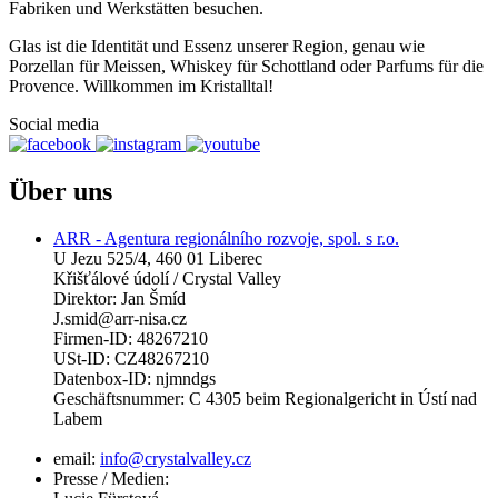
Fabriken und Werkstätten besuchen.
Glas ist die Identität und Essenz unserer Region, genau wie
Porzellan für Meissen, Whiskey für Schottland oder Parfums für die
Provence. Willkommen im Kristalltal!
Social media
Über uns
ARR - Agentura regionálního rozvoje, spol. s r.o.
U Jezu 525/4, 460 01 Liberec
Křišťálové údolí / Crystal Valley
Direktor: Jan Šmíd
J.smid@arr-nisa.cz
Firmen-ID: 48267210
USt-ID: CZ48267210
Datenbox-ID: njmndgs
Geschäftsnummer: C 4305 beim Regionalgericht in Ústí nad
Labem
email:
info@crystalvalley.cz
Presse / Medien: