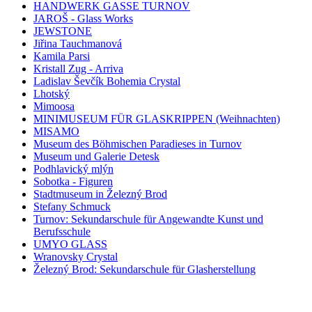
HANDWERK GASSE TURNOV
JAROŠ - Glass Works
JEWSTONE
Jiřina Tauchmanová
Kamila Parsi
Kristall Zug - Arriva
Ladislav Ševčík Bohemia Crystal
Lhotský
Mimoosa
MINIMUSEUM FÜR GLASKRIPPEN (Weihnachten)
MISAMO
Museum des Böhmischen Paradieses in Turnov
Museum und Galerie Detesk
Podhlavický mlýn
Sobotka - Figuren
Stadtmuseum in Železný Brod
Stefany Schmuck
Turnov: Sekundarschule für Angewandte Kunst und
Berufsschule
UMYO GLASS
Wranovsky Crystal
Železný Brod: Sekundarschule für Glasherstellung