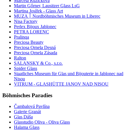
Marcela Růžičková
Martin Gőrner, Lausitzer Glass LsG
Martina Josífek - Glass Art
MUZA ׀ Nordböhmisches Museum in Liberec
Nisa Factory
Perlex Bijoux Jablonec
PETRA LORENC
Pralinqa
Preciosa Beauty
Preciosa Ornela Desná
Preciosa Ornela Zásada
Ralton
SALANSKY & Co., s.r.o.
Spider Glass
Staatliches Museum für Glas und Bijouterie in Jablonec nad
Nisou
VITRUM - GLASHÜTTE JANOV NAD NISOU
Böhmisches Paradies
Čambalová Pavlína
Galerie Granát
Glas Dáša
Glasstudio Oliva - Oliva Glass
Halama Glass