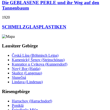
Die GEBLASENE PERLE und ihr Weg auf den
Tannenbaum
1920
SCHMELZGLASPLASTIKEN
Lausitzer Gebirge
Česká Lípa (Böhmisch Leipa)
Kamenický Šenov (Steinschönau)
Kunratice u Cvikova (Kunnersdorf)
Nový Bor (Haida)
Skalice (Langenau)
Slunečná
Lindava (Lindenau)
Riesengebirge
Harrachov (Harrachsdorf)
Poniklá
Špindlerův Mlýn