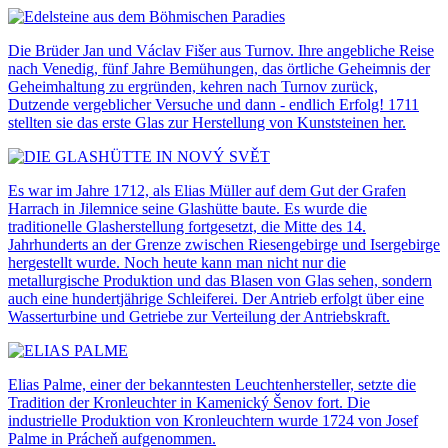
Die Brüder Jan und Václav Fišer aus Turnov. Ihre angebliche Reise
nach Venedig, fünf Jahre Bemühungen, das örtliche Geheimnis der
Geheimhaltung zu ergründen, kehren nach Turnov zurück,
Dutzende vergeblicher Versuche und dann - endlich Erfolg! 1711
stellten sie das erste Glas zur Herstellung von Kunststeinen her.
Es war im Jahre 1712, als Elias Müller auf dem Gut der Grafen
Harrach in Jilemnice seine Glashütte baute. Es wurde die
traditionelle Glasherstellung fortgesetzt, die Mitte des 14.
Jahrhunderts an der Grenze zwischen Riesengebirge und Isergebirge
hergestellt wurde. Noch heute kann man nicht nur die
metallurgische Produktion und das Blasen von Glas sehen, sondern
auch eine hundertjährige Schleiferei. Der Antrieb erfolgt über eine
Wasserturbine und Getriebe zur Verteilung der Antriebskraft.
Elias Palme, einer der bekanntesten Leuchtenhersteller, setzte die
Tradition der Kronleuchter in Kamenický Šenov fort. Die
industrielle Produktion von Kronleuchtern wurde 1724 von Josef
Palme in Prácheň aufgenommen.