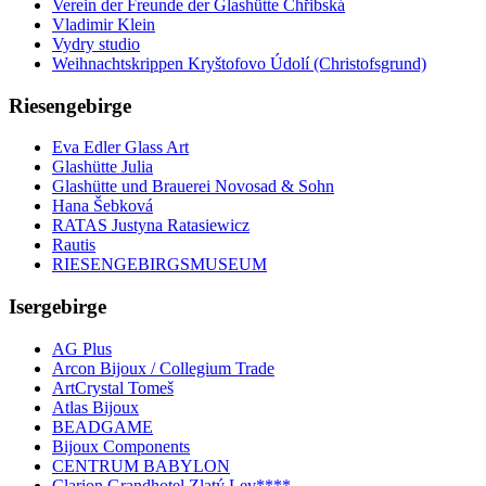
Verein der Freunde der Glashütte Chřibská
Vladimir Klein
Vydry studio
Weihnachtskrippen Kryštofovo Údolí (Christofsgrund)
Riesengebirge
Eva Edler Glass Art
Glashütte Julia
Glashütte und Brauerei Novosad & Sohn
Hana Šebková
RATAS Justyna Ratasiewicz
Rautis
RIESENGEBIRGSMUSEUM
Isergebirge
AG Plus
Arcon Bijoux / Collegium Trade
ArtCrystal Tomeš
Atlas Bijoux
BEADGAME
Bijoux Components
CENTRUM BABYLON
Clarion Grandhotel Zlatý Lev****