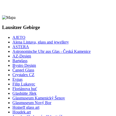
Lausitzer Gebirge
AJETO
Alena Lintava, glass and jewellery
ASTERA
Astronomische Uhr aus Glas - Česká Kamenice
AZ-Design
Bartglass
Bystro Design
Čangel Glass
Crystalex CZ
Evpas
Filip Lukavec
Floriánova huť
Glashütte Jílek
Glasmuseum Kamenický Šenov
Glasmuseum Nový Bor
Hoineff glass art
Houdek.art