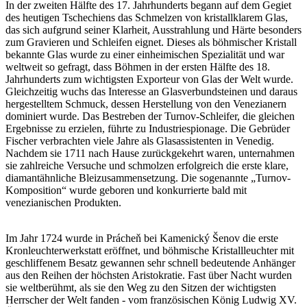
In der zweiten Hälfte des 17. Jahrhunderts begann auf dem Gegiet
des heutigen Tschechiens das Schmelzen von kristallklarem Glas,
das sich aufgrund seiner Klarheit, Ausstrahlung und Härte besonders
zum Gravieren und Schleifen eignet. Dieses als böhmischer Kristall
bekannte Glas wurde zu einer einheimischen Spezialität und war
weltweit so gefragt, dass Böhmen in der ersten Hälfte des 18.
Jahrhunderts zum wichtigsten Exporteur von Glas der Welt wurde.
Gleichzeitig wuchs das Interesse an Glasverbundsteinen und daraus
hergestelltem Schmuck, dessen Herstellung von den Venezianern
dominiert wurde. Das Bestreben der Turnov-Schleifer, die gleichen
Ergebnisse zu erzielen, führte zu Industriespionage. Die Gebrüder
Fischer verbrachten viele Jahre als Glasassistenten in Venedig.
Nachdem sie 1711 nach Hause zurückgekehrt waren, unternahmen
sie zahlreiche Versuche und schmolzen erfolgreich die erste klare,
diamantähnliche Bleizusammensetzung. Die sogenannte „Turnov-
Komposition“ wurde geboren und konkurrierte bald mit
venezianischen Produkten.
Im Jahr 1724 wurde in Prácheň bei Kamenický Šenov die erste
Kronleuchterwerkstatt eröffnet, und böhmische Kristallleuchter mit
geschliffenem Besatz gewannen sehr schnell bedeutende Anhänger
aus den Reihen der höchsten Aristokratie. Fast über Nacht wurden
sie weltberühmt, als sie den Weg zu den Sitzen der wichtigsten
Herrscher der Welt fanden - vom französischen König Ludwig XV.