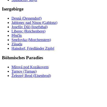
Isergebirge
Desná (Dessendorf)
Jablonec nad Nisou (Gablonz)
Josefův Důl (Josefsthal)
Liberec (Reichenberg)
Pěnčín
Smržovka (Morchenstern)
Zásada
Haindorf, Friedländer Zipfel
Böhmisches Paradies
Mírová pod Kozákovem
Turnov (Turnau)
Železný Brod (Eisenbrod)