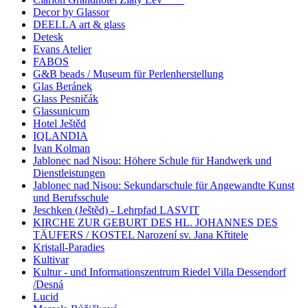
Decor by Glassor
DEELLA art & glass
Detesk
Evans Atelier
FABOS
G&B beads / Museum für Perlenherstellung
Glas Beránek
Glass Pesničák
Glassunicum
Hotel Ještěd
IQLANDIA
Ivan Kolman
Jablonec nad Nisou: Höhere Schule für Handwerk und
Dienstleistungen
Jablonec nad Nisou: Sekundarschule für Angewandte Kunst
und Berufsschule
Jeschken (Ještěd) - Lehrpfad LASVIT
KIRCHE ZUR GEBURT DES HL. JOHANNES DES
TÄUFERS / KOSTEL Narození sv. Jana Křtitele
Kristall-Paradies
Kultivar
Kultur - und Informationszentrum Riedel Villa Dessendorf
/Desná
Lucid