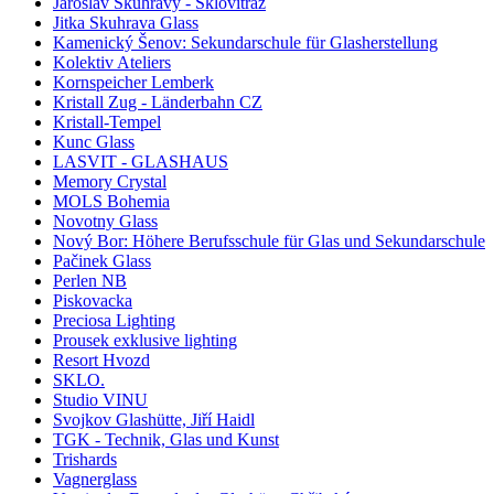
Jaroslav Skuhravý - Sklovitráž
Jitka Skuhrava Glass
Kamenický Šenov: Sekundarschule für Glasherstellung
Kolektiv Ateliers
Kornspeicher Lemberk
Kristall Zug - Länderbahn CZ
Kristall-Tempel
Kunc Glass
LASVIT - GLASHAUS
Memory Crystal
MOLS Bohemia
Novotny Glass
Nový Bor: Höhere Berufsschule für Glas und Sekundarschule
Pačinek Glass
Perlen NB
Piskovacka
Preciosa Lighting
Prousek exklusive lighting
Resort Hvozd
SKLO.
Studio VINU
Svojkov Glashütte, Jiří Haidl
TGK - Technik, Glas und Kunst
Trishards
Vagnerglass