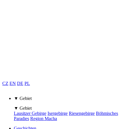
CZ
EN
DE
PL
▼ Gebiet
▼ Gebiet
Lausitzer Gebirge
Isergebirge
Riesengebirge
Böhmisches
Paradies
Region Macha
Geschichten