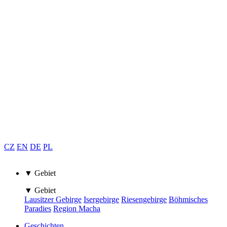
CZ
EN
DE
PL
▼ Gebiet
▼ Gebiet
Lausitzer Gebirge
Isergebirge
Riesengebirge
Böhmisches
Paradies
Region Macha
Geschichten