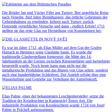
Die Brüder Jan und Václav Fišer aus Turnov. Ihre angebliche Reise
nach Venedig, fünf Jahre Bemühungen, das örtliche Geheimnis der
Geheimhaltung zu ergründen, kehren nach Turnov zurück,
Dutzende vergeblicher Versuche und dann - endlich Erfolg! 1711
stellten sie das erste Glas zur Herstellung von Kunststeinen her.
Es war im Jahre 1712, als Elias Müller auf dem Gut der Grafen
Harrach in Jilemnice seine Glashütte baute. Es wurde die
traditionelle Glasherstellung fortgesetzt, die Mitte des 14.
Jahrhunderts an der Grenze zwischen Riesengebirge und Isergebirge
hergestellt wurde. Noch heute kann man nicht nur die
metallurgische Produktion und das Blasen von Glas sehen, sondern
auch eine hundertjährige Schleiferei. Der Antrieb erfolgt über eine
Wasserturbine und Getriebe zur Verteilung der Antriebskraft.
Elias Palme, einer der bekanntesten Leuchtenhersteller, setzte die
Tradition der Kronleuchter in Kamenický Šenov fort. Die
industrielle Produktion von Kronleuchtern wurde 1724 von Josef
Palme in Prácheň aufgenommen.