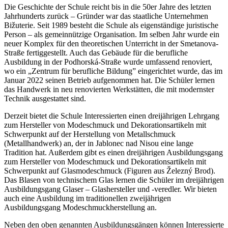
Die Geschichte der Schule reicht bis in die 50er Jahre des letzten
Jahrhunderts zurück – Gründer war das staatliche Unternehmen
Bižuterie. Seit 1989 besteht die Schule als eigenständige juristische
Person – als gemeinnützige Organisation. Im selben Jahr wurde ein
neuer Komplex für den theoretischen Unterricht in der Smetanova-
Straße fertiggestellt. Auch das Gebäude für die berufliche
Ausbildung in der Podhorská-Straße wurde umfassend renoviert,
wo ein „Zentrum für berufliche Bildung” eingerichtet wurde, das im
Januar 2022 seinen Betrieb aufgenommen hat. Die Schüler lernen
das Handwerk in neu renovierten Werkstätten, die mit modernster
Technik ausgestattet sind.
Derzeit bietet die Schule Interessierten einen dreijährigen Lehrgang
zum Hersteller von Modeschmuck und Dekorationsartikeln mit
Schwerpunkt auf der Herstellung von Metallschmuck
(Metallhandwerk) an, der in Jablonec nad Nisou eine lange
Tradition hat. Außerdem gibt es einen dreijährigen Ausbildungsgang
zum Hersteller von Modeschmuck und Dekorationsartikeln mit
Schwerpunkt auf Glasmodeschmuck (Figuren aus Železný Brod).
Das Blasen von technischem Glas lernen die Schüler im dreijährigen
Ausbildungsgang Glaser – Glashersteller und -veredler. Wir bieten
auch eine Ausbildung im traditionellen zweijährigen
Ausbildungsgang Modeschmuckherstellung an.
Neben den oben genannten Ausbildungsgängen können Interessierte