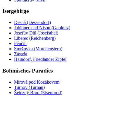
Isergebirge
Desná (Dessendorf)
Jablonec nad Nisou (Gablonz)
Josefův Důl (Josefsthal)
Liberec (Reichenberg)
Pěnčín
Smržovka (Morchenstern)
Zásada
Haindorf, Friedländer Zipfel
Böhmisches Paradies
Mírová pod Kozákovem
Turnov (Turnau)
Železný Brod (Eisenbrod)