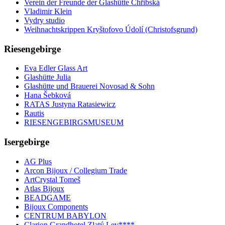
Verein der Freunde der Glashütte Chřibská
Vladimir Klein
Vydry studio
Weihnachtskrippen Kryštofovo Údolí (Christofsgrund)
Riesengebirge
Eva Edler Glass Art
Glashütte Julia
Glashütte und Brauerei Novosad & Sohn
Hana Šebková
RATAS Justyna Ratasiewicz
Rautis
RIESENGEBIRGSMUSEUM
Isergebirge
AG Plus
Arcon Bijoux / Collegium Trade
ArtCrystal Tomeš
Atlas Bijoux
BEADGAME
Bijoux Components
CENTRUM BABYLON
Clarion Grandhotel Zlatý Lev****