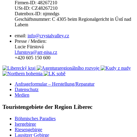
Firmen-ID: 48267210
USt-ID: CZ48267210
Datenbox-ID: njmndgs
Geschäftsnummer: C 4305 beim Regionalgericht in Ústí nad
Labem
email:
info@crystalvalley.cz
Presse / Medien:
Lucie Fürstová
l.furstova@arr-nisa.cz
+420 605 150 600
Anfrageformular – Herstellung/Reparatur
Datenschutz
Medien
Touristengebiete der Region Liberec
Böhmisches Paradies
Isergebirge
Riesengebirge
Lausitzer Gebirge