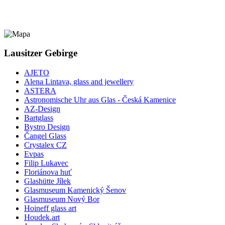
Lausitzer Gebirge
AJETO
Alena Lintava, glass and jewellery
ASTERA
Astronomische Uhr aus Glas - Česká Kamenice
AZ-Design
Bartglass
Bystro Design
Čangel Glass
Crystalex CZ
Evpas
Filip Lukavec
Floriánova huť
Glashütte Jílek
Glasmuseum Kamenický Šenov
Glasmuseum Nový Bor
Hoineff glass art
Houdek.art