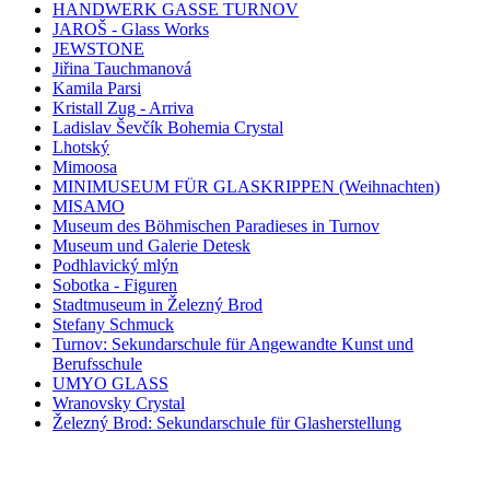
HANDWERK GASSE TURNOV
JAROŠ - Glass Works
JEWSTONE
Jiřina Tauchmanová
Kamila Parsi
Kristall Zug - Arriva
Ladislav Ševčík Bohemia Crystal
Lhotský
Mimoosa
MINIMUSEUM FÜR GLASKRIPPEN (Weihnachten)
MISAMO
Museum des Böhmischen Paradieses in Turnov
Museum und Galerie Detesk
Podhlavický mlýn
Sobotka - Figuren
Stadtmuseum in Železný Brod
Stefany Schmuck
Turnov: Sekundarschule für Angewandte Kunst und
Berufsschule
UMYO GLASS
Wranovsky Crystal
Železný Brod: Sekundarschule für Glasherstellung