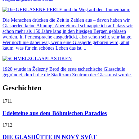
Die Menschen drücken die Zeit in Zahlen aus – davon haben wir
Glasperlen keine Ahnung. Aber einmal schnappte ich auf, dass wir
schon mehr als 150 Jahre lang in den hiesigen Bergen geblasen
werden. In Perlensprache ausgedrückt, also schon sehr, sehr lange.
Wer noch nie dabei war, wenn eine Glasperle geboren wird, ahnt
kaum, was für ein schönes Leben das ist. ..
1920 wurde in Železný Brod die erste tschechische Glasschule
gegründet, durch die die Stadt zum Zentrum der Glaskunst wurde.
Geschichten
1711
Edelsteine ​​aus dem Böhmischen Paradies
1712
DIE GLASHÜTTE IN NOVÝ SVĚT