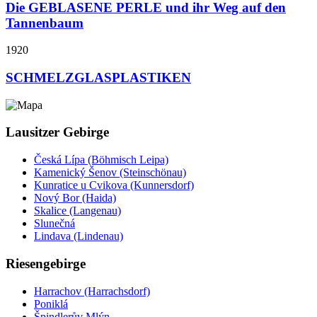
Die GEBLASENE PERLE und ihr Weg auf den
Tannenbaum
1920
SCHMELZGLASPLASTIKEN
Lausitzer Gebirge
Česká Lípa (Böhmisch Leipa)
Kamenický Šenov (Steinschönau)
Kunratice u Cvikova (Kunnersdorf)
Nový Bor (Haida)
Skalice (Langenau)
Slunečná
Lindava (Lindenau)
Riesengebirge
Harrachov (Harrachsdorf)
Poniklá
Špindlerův Mlýn