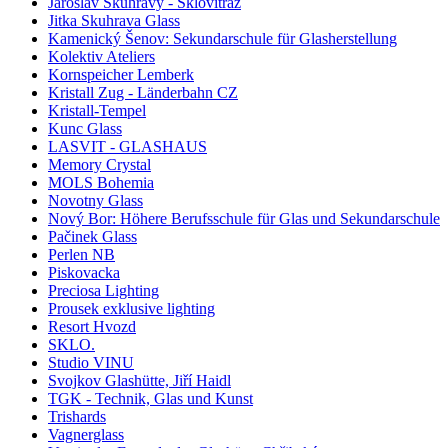
Jaroslav Skuhravý - Sklovitráž
Jitka Skuhrava Glass
Kamenický Šenov: Sekundarschule für Glasherstellung
Kolektiv Ateliers
Kornspeicher Lemberk
Kristall Zug - Länderbahn CZ
Kristall-Tempel
Kunc Glass
LASVIT - GLASHAUS
Memory Crystal
MOLS Bohemia
Novotny Glass
Nový Bor: Höhere Berufsschule für Glas und Sekundarschule
Pačinek Glass
Perlen NB
Piskovacka
Preciosa Lighting
Prousek exklusive lighting
Resort Hvozd
SKLO.
Studio VINU
Svojkov Glashütte, Jiří Haidl
TGK - Technik, Glas und Kunst
Trishards
Vagnerglass