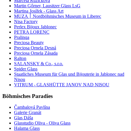
Marcela Růžičková
Martin Gőrner, Lausitzer Glass LsG
Martina Josífek - Glass Art
MUZA ׀ Nordböhmisches Museum in Liberec
Nisa Factory
Perlex Bijoux Jablonec
PETRA LORENC
Pralinqa
Preciosa Beauty
Preciosa Ornela Desná
Preciosa Ornela Zásada
Ralton
SALANSKY & Co., s.r.o.
Spider Glass
Staatliches Museum für Glas und Bijouterie in Jablonec nad
Nisou
VITRUM - GLASHÜTTE JANOV NAD NISOU
Böhmisches Paradies
Čambalová Pavlína
Galerie Granát
Glas Dáša
Glasstudio Oliva - Oliva Glass
Halama Glass