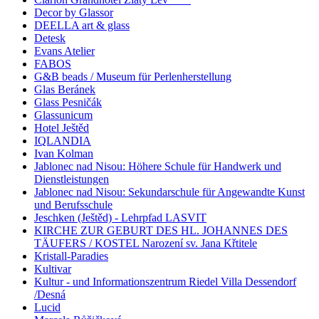
Decor by Glassor
DEELLA art & glass
Detesk
Evans Atelier
FABOS
G&B beads / Museum für Perlenherstellung
Glas Beránek
Glass Pesničák
Glassunicum
Hotel Ještěd
IQLANDIA
Ivan Kolman
Jablonec nad Nisou: Höhere Schule für Handwerk und
Dienstleistungen
Jablonec nad Nisou: Sekundarschule für Angewandte Kunst
und Berufsschule
Jeschken (Ještěd) - Lehrpfad LASVIT
KIRCHE ZUR GEBURT DES HL. JOHANNES DES
TÄUFERS / KOSTEL Narození sv. Jana Křtitele
Kristall-Paradies
Kultivar
Kultur - und Informationszentrum Riedel Villa Dessendorf
/Desná
Lucid