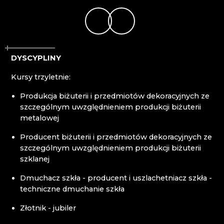
CENTRUM BABYLON
CENTRUM KULTURY I INFORMACJI WILLA
RIEDEL DESNÁ
CLARION GRANDHOTEL ZLATÝ LEV****
CRYSTAL PARADISE
DYSCYPLINY
DECOR BY GLASSOR
DEELLA ART & GLASS
Kursy trzyletnie:
DETESK
EVANS ATELIER
Produkcja biżuterii i przedmiotów dekoracyjnych ze
FABOS
szczególnym uwzględnieniem produkcji biżuterii
G&B BEADS / MUZEUM TWORZENIA
metalowej
KORALIKÓW
GLASS PESNIČÁK
Producent biżuterii i przedmiotów dekoracyjnych ze
GLASSUNICUM
szczególnym uwzględnieniem produkcji biżuterii
HOTEL JEŠTĚD
szklanej
IQLANDIA
Dmuchacz szkła - producent i uszlachetniacz szkła -
IVAN KOLMAN
techniczne dmuchanie szkła
JABLONEC NAD NISOU: LICEUM STOSOWANE I
WYŻSZA SZKOŁA ZAWODOWA
Złotnik - jubiler
JABLONEC NAD NISOU: ŚREDNIA SZKOŁA
RZEMIOSŁ I USŁUG