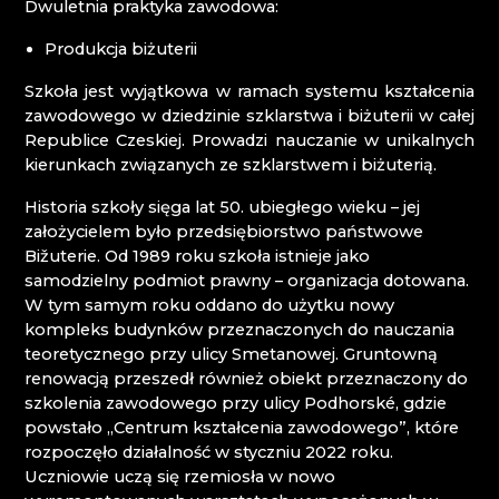
Dwuletnia praktyka zawodowa:
JESCZTED (JEŠTĚD) - ŚCIEŻKA DYDAKTYCZNA
LASVIT
Produkcja biżuterii
KOŚCIÓŁ NARODZENIA ŚWIĘTEGO JANA
Szkoła jest wyjątkowa w ramach systemu kształcenia
CHRZCICIELA / KOSTEL NAROZENÍ SV. JANA
zawodowego w dziedzinie szklarstwa i biżuterii w całej
KŘTITELE
Republice Czeskiej. Prowadzi nauczanie w unikalnych
KULTIVAR
kierunkach związanych ze szklarstwem i biżuterią.
LUCID
MARCELA RŮŽIČKOVÁ
Historia szkoły sięga lat 50. ubiegłego wieku – jej
MARTIN GŐRNER, SZKŁO ŁUŻYCKIE LSG
założycielem było przedsiębiorstwo państwowe
MARTINA JOSÍFEK - GLASS ART
Bižuterie. Od 1989 roku szkoła istnieje jako
MUZA ׀ MUZEUM CZECH PÓŁNOCNYCH W
samodzielny podmiot prawny – organizacja dotowana.
LIBERCU
W tym samym roku oddano do użytku nowy
NISA FACTORY
kompleks budynków przeznaczonych do nauczania
PAŃSTWOWE MUZEUM SZKŁA I BIŻUTERII W
teoretycznego przy ulicy Smetanowej. Gruntowną
JABLONCU NAD NISOU
renowacją przeszedł również obiekt przeznaczony do
PERLEX BIJOUX JABLONEC
szkolenia zawodowego przy ulicy Podhorské, gdzie
PETRA LORENC
powstało „Centrum kształcenia zawodowego”, które
PRALINQA
rozpoczęło działalność w styczniu 2022 roku.
PRECIOSA BEAUTY
Uczniowie uczą się rzemiosła w nowo
PRECIOSA ORNELA DESNÁ