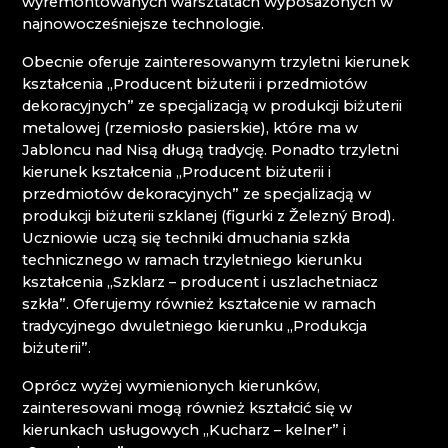
wyremontowanych warsztatach wyposażonych w
PRECIOSA ORNELA ZÁSADA
najnowocześniejsze technologie.
RALTON
SALANSKY & CO., S.R.O.
Obecnie oferuje zainteresowanym trzyletni kierunek
SPIDER GLASS
kształcenia „Producent biżuterii i przedmiotów
SZKŁO BERÁNEK
dekoracyjnych” ze specjalizacją w produkcji biżuterii
VITRUM - HUTA SZKŁA JANOV NAD NISOU
metalowej (rzemiosło pasierskie), które ma w
Jabloncu nad Nisą długą tradycję. Ponadto trzyletni
kierunek kształcenia „Producent biżuterii i
Czeski Raj
przedmiotów dekoracyjnych” ze specjalizacją w
produkcji biżuterii szklanej (figurki z Železný Brod).
BIŻUTERIA STEFANY
Uczniowie uczą się techniki dmuchania szkła
ČAMBALOVÁ PAVLÍNA
technicznego w ramach trzyletniego kierunku
GALERIE GRANÁT
kształcenia „Szklarz – producent i uszlachetniacz
GLASS STUDIO OLIVA - OLIVA GLASS
szkła”. Oferujemy również kształcenie w ramach
HALAMA GLASS
tradycyjnego dwuletniego kierunku „Produkcja
JAROŠ - GLASS WORKS
biżuterii”.
JEWSTONE
JIŘINA TAUCHMANOVÁ
Oprócz wyżej wymienionych kierunków,
KAMILA PARSI
zainteresowani mogą również kształcić się w
KRYSZTAŁOWY POCIĄG - ARRIVA
kierunkach usługowych „Kucharz – kelner” i
LADISLAV ŠEVČÍK BOHEMIA CRYSTAL