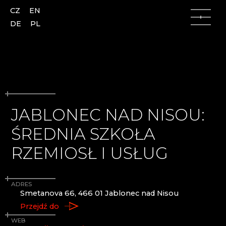
CZ
EN
DE
PL
JABLONEC NAD NISOU:
Góry Łużyckie
Góry Łużyckie
ŚREDNIA SZKOŁA
Česká Lípa
AJETO
RZEMIOSŁ I USŁUG
Kamenický Šenov
ALENA LINTAVA, GLASS AND JEWELLERY
Kunratice u Cvikova
ASTERA
Nový Bor
AZ-DESIGN
Skalice
BARTGLASS
ADRES
Smetanova 66, 466 01 Jablonec nad Nisou
Slunečná
BYSTRO DESIGN
Lindava
ČANGEL GLASS
Przejdź do
CRYSTALEX CZ
WEB