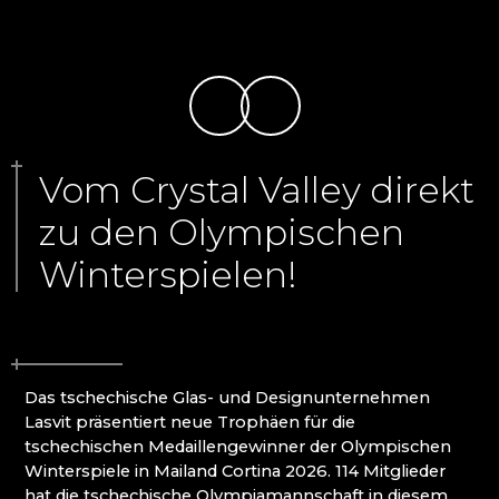
ČANGEL GLASS
Riesengebirge
CRYSTALEX CZ
EVPAS
Harrachov (Harrachsdorf)
FILIP LUKAVEC
Poniklá
FLORIÁNOVA HUŤ
Špindlerův Mlýn
GLASHÜTTE JÍLEK
GLASMUSEUM KAMENICKÝ ŠENOV
GLASMUSEUM NOVÝ BOR
Isergebirge
Vom Crystal Valley direkt
HOINEFF GLASS ART
zu den Olympischen
HOUDEK.ART
Desná (Dessendorf)
JAROSLAV SKUHRAVÝ - SKLOVITRÁŽ
Jablonec nad Nisou (Gablonz)
Winterspielen!
JITKA SKUHRAVA GLASS
Josefův Důl (Josefsthal)
KAMENICKÝ ŠENOV: SEKUNDARSCHULE FÜR
Liberec (Reichenberg)
GLASHERSTELLUNG
Pěnčín
KOLEKTIV ATELIERS
Smržovka (Morchenstern)
KORNSPEICHER LEMBERK
Zásada
KRISTALL ZUG - LÄNDERBAHN CZ
Das tschechische Glas- und Designunternehmen
Haindorf, Friedländer Zipfel
KRISTALL-TEMPEL
Lasvit präsentiert neue Trophäen für die
KUNC GLASS
tschechischen Medaillengewinner der Olympischen
Böhmisches Paradies
LASVIT - GLASHAUS
Winterspiele in Mailand Cortina 2026. 114 Mitglieder
MEMORY CRYSTAL
hat die tschechische Olympiamannschaft in diesem