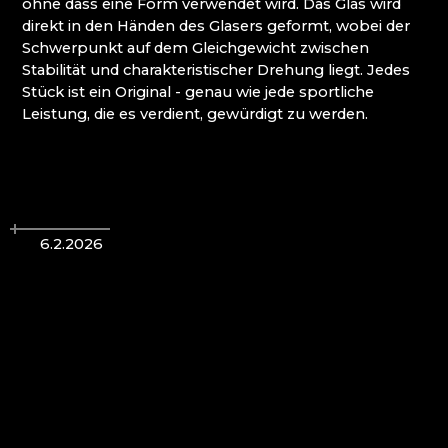
ohne dass eine Form verwendet wird. Das Glas wird
ATLAS BIJOUX
direkt in den Händen des Glasers geformt, wobei der
BEADGAME
Schwerpunkt auf dem Gleichgewicht zwischen
BIJOUX COMPONENTS
Stabilität und charakteristischer Drehung liegt. Jedes
CENTRUM BABYLON
Stück ist ein Original - genau wie jede sportliche
CLARION GRANDHOTEL ZLATÝ LEV****
Leistung, die es verdient, gewürdigt zu werden.
DECOR BY GLASSOR
DEELLA ART & GLASS
DETESK
EVANS ATELIER
FABOS
G&B BEADS / MUSEUM FÜR
6.2.2026
PERLENHERSTELLUNG
GLAS BERÁNEK
GLASS PESNIČÁK
GLASSUNICUM
HOTEL JEŠTĚD
IQLANDIA
IVAN KOLMAN
JABLONEC NAD NISOU: HÖHERE SCHULE FÜR
HANDWERK UND DIENSTLEISTUNGEN
JABLONEC NAD NISOU: SEKUNDARSCHULE