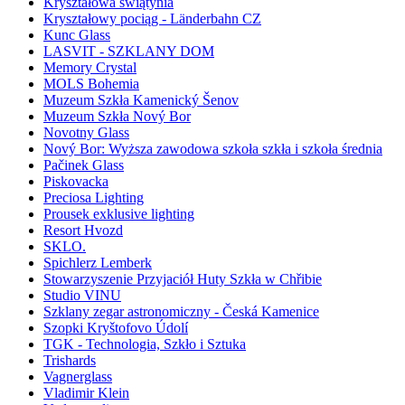
Kryształowa świątynia
Kryształowy pociąg - Länderbahn CZ
Kunc Glass
LASVIT - SZKLANY DOM
Memory Crystal
MOLS Bohemia
Muzeum Szkła Kamenický Šenov
Muzeum Szkła Nový Bor
Novotny Glass
Nový Bor: Wyższa zawodowa szkoła szkła i szkoła średnia
Pačinek Glass
Piskovacka
Preciosa Lighting
Prousek exklusive lighting
Resort Hvozd
SKLO.
Spichlerz Lemberk
Stowarzyszenie Przyjaciół Huty Szkła w Chřibie
Studio VINU
Szklany zegar astronomiczny - Česká Kamenice
Szopki Kryštofovo Údolí
TGK - Technologia, Szkło i Sztuka
Trishards
Vagnerglass
Vladimir Klein