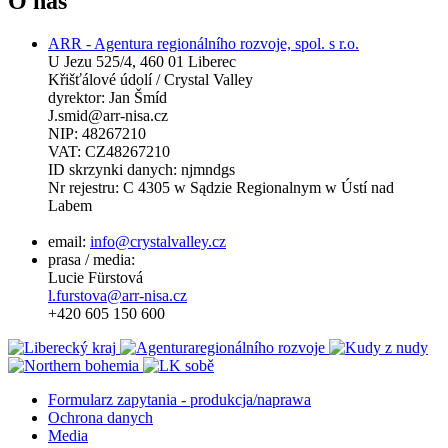
O nas
ARR - Agentura regionálního rozvoje, spol. s r.o.
U Jezu 525/4, 460 01 Liberec
Křišťálové údolí / Crystal Valley
dyrektor: Jan Šmíd
J.smid@arr-nisa.cz
NIP: 48267210
VAT: CZ48267210
ID skrzynki danych: njmndgs
Nr rejestru: C 4305 w Sądzie Regionalnym w Ústí nad
Labem
email:
info@crystalvalley.cz
prasa / media:
Lucie Fürstová
l.furstova@arr-nisa.cz
+420 605 150 600
Formularz zapytania - produkcja/naprawa
Ochrona danych
Media