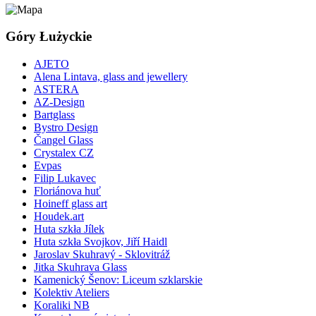
Góry Łużyckie
AJETO
Alena Lintava, glass and jewellery
ASTERA
AZ-Design
Bartglass
Bystro Design
Čangel Glass
Crystalex CZ
Evpas
Filip Lukavec
Floriánova huť
Hoineff glass art
Houdek.art
Huta szkła Jílek
Huta szkła Svojkov, Jiří Haidl
Jaroslav Skuhravý - Sklovitráž
Jitka Skuhrava Glass
Kamenický Šenov: Liceum szklarskie
Kolektiv Ateliers
Koraliki NB