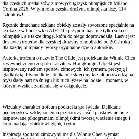
dla czeskich medalistów zimowych igrzysk olimpijskich Milano
Cortina 2026. W tym roku czeska drużyna olimpijska liczy 114
członków!
Ręcznie dmuchane szklane obiekty zostały stworzone specjalnie na
tę okazję w hucie szkła AJETO i przypominają nie tylko sukces
olimpijski, ale także drogę, która do niego doprowadziła. Lasvit jest
dostawcą trofeów dla czeskiej drużyny olimpijskiej od 2012 roku i
dla każdej olimpiady tworzy oryginalne dzieło autorskie.
Autorką trofeum o nazwie The Glide jest projektantka Winnie Chen
z wewnętrznego zespołu Lasvitu w Hongkongu. Obiekt jest
inspirowany ruchem sportów zimowych, ich rytmem, precyzją i
gładkością. Płynne linie i delikatnie skręcony kształt przywodzą na
myśl ślady nart na śniegu lub ruch łyżew na lodzie – moment, w
którym wysiłek zamienia się w osiągnięcie.
Wizualny charakter trofeum podkreśla gra światła. Delikatne
pęcherzyki w szkle, zmienna przezroczystość i piaskowane linie
inspirowane piktogramami olimpijskimi tworzą wrażenie śniegu i
lodu, nadając obiektowi głębię i rytm.
Inspiracja sportami zimowymi ma dla Winnie Chen wymiar