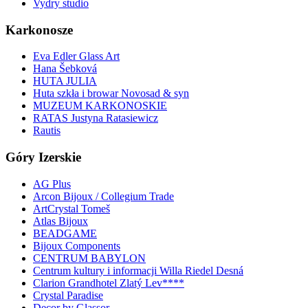
Vydry studio
Karkonosze
Eva Edler Glass Art
Hana Šebková
HUTA JULIA
Huta szkła i browar Novosad & syn
MUZEUM KARKONOSKIE
RATAS Justyna Ratasiewicz
Rautis
Góry Izerskie
AG Plus
Arcon Bijoux / Collegium Trade
ArtCrystal Tomeš
Atlas Bijoux
BEADGAME
Bijoux Components
CENTRUM BABYLON
Centrum kultury i informacji Willa Riedel Desná
Clarion Grandhotel Zlatý Lev****
Crystal Paradise
Decor by Glassor