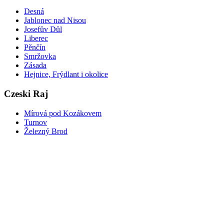
Desná
Jablonec nad Nisou
Josefův Důl
Liberec
Pěnčín
Smržovka
Zásada
Hejnice, Frýdlant i okolice
Czeski Raj
Mírová pod Kozákovem
Turnov
Železný Brod