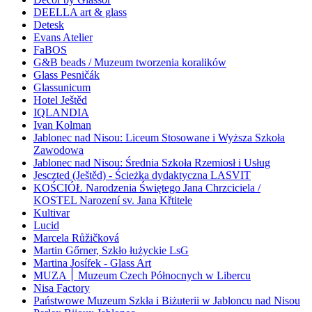
DEELLA art & glass
Detesk
Evans Atelier
FaBOS
G&B beads / Muzeum tworzenia koralików
Glass Pesničák
Glassunicum
Hotel Ještěd
IQLANDIA
Ivan Kolman
Jablonec nad Nisou: Liceum Stosowane i Wyższa Szkoła
Zawodowa
Jablonec nad Nisou: Średnia Szkoła Rzemiosł i Usług
Jesczted (Ještěd) - Ścieżka dydaktyczna LASVIT
KOŚCIÓŁ Narodzenia Świętego Jana Chrzciciela /
KOSTEL Narození sv. Jana Křtitele
Kultivar
Lucid
Marcela Růžičková
Martin Gőrner, Szkło łużyckie LsG
Martina Josífek - Glass Art
MUZA ׀ Muzeum Czech Północnych w Libercu
Nisa Factory
Państwowe Muzeum Szkła i Biżuterii w Jabloncu nad Nisou