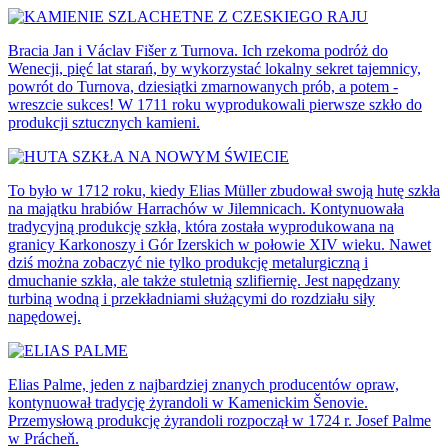
Bracia Jan i Václav Fišer z Turnova. Ich rzekoma podróż do
Wenecji, pięć lat starań, by wykorzystać lokalny sekret tajemnicy,
powrót do Turnova, dziesiątki zmarnowanych prób, a potem -
wreszcie sukces! W 1711 roku wyprodukowali pierwsze szkło do
produkcji sztucznych kamieni.
To było w 1712 roku, kiedy Elias Müller zbudował swoją hutę szkła
na majątku hrabiów Harrachów w Jilemnicach. Kontynuowała
tradycyjną produkcję szkła, która została wyprodukowana na
granicy Karkonoszy i Gór Izerskich w połowie XIV wieku. Nawet
dziś można zobaczyć nie tylko produkcję metalurgiczną i
dmuchanie szkła, ale także stuletnią szlifiernię. Jest napędzany
turbiną wodną i przekładniami służącymi do rozdziału siły
napędowej.
Elias Palme, jeden z najbardziej znanych producentów opraw,
kontynuował tradycję żyrandoli w Kamenickim Šenovie.
Przemysłową produkcję żyrandoli rozpoczął w 1724 r. Josef Palme
w Prácheň.