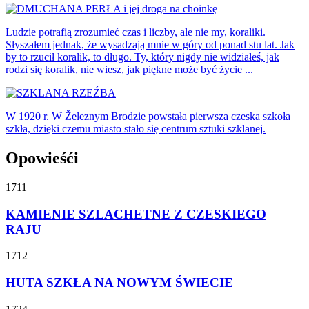
Ludzie potrafią zrozumieć czas i liczby, ale nie my, koraliki.
Słyszałem jednak, że wysadzają mnie w góry od ponad stu lat. Jak
by to rzucił koralik, to długo. Ty, który nigdy nie widziałeś, jak
rodzi się koralik, nie wiesz, jak piękne może być życie ...
W 1920 r. W Železnym Brodzie powstała pierwsza czeska szkoła
szkła, dzięki czemu miasto stało się centrum sztuki szklanej.
Opowieśći
1711
KAMIENIE SZLACHETNE Z CZESKIEGO
RAJU
1712
HUTA SZKŁA NA NOWYM ŚWIECIE