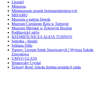
Lhotský
Mimoosa
Minimuzeum szopek bożonarodzeniowych
MISAMO
Muzeum a galeria Detesk
Muzeum Czeskiego Raju w Turnovie
Muzeum Miejskie w Železnym Brodzie
Podhlavický mlýn
RZEMIEŚLNICZA ALEJA TURNOV
Sobotka - figurki
Szklana Dáša
Turnov: Liceum Sztuk Stosowanych i Wyższa Szkoła
Zawodowa
UMYO GLASS
Wranovsky Crystal
Železný Brod: Szkoła średnia produkcji szkła