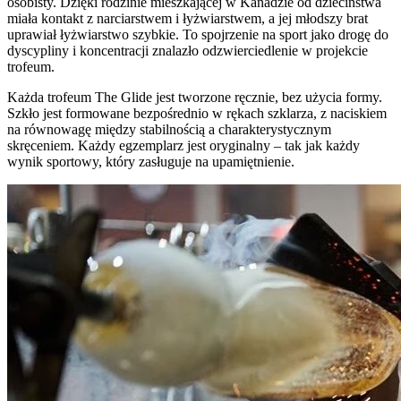
osobisty. Dzięki rodzinie mieszkającej w Kanadzie od dzieciństwa
miała kontakt z narciarstwem i łyżwiarstwem, a jej młodszy brat
uprawiał łyżwiarstwo szybkie. To spojrzenie na sport jako drogę do
dyscypliny i koncentracji znalazło odzwierciedlenie w projekcie
trofeum.
Każda trofeum The Glide jest tworzone ręcznie, bez użycia formy.
Szkło jest formowane bezpośrednio w rękach szklarza, z naciskiem
na równowagę między stabilnością a charakterystycznym
skręceniem. Każdy egzemplarz jest oryginalny – tak jak każdy
wynik sportowy, który zasługuje na upamiętnienie.