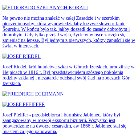
Na pewno nie można znaleźć w całej Zasadzie i w szerokim
otoczeniu osoby, która wypowiedziałaby krzywe słowo o Janie
Šoureku. W końcu było tak, jakby doszedł do zasady dobrobytu i
dobrobytu. Gdy tylko przejął wójta, życie w wiosce zaczęło się
zmieniać na lepsze. Był jednym z pierwszych, którzy zapuścili się w
świat w interesach.
Josef Riedel, król hutnictwa szkła w Górach Izerskich, urodził się w
Hejnicach w 1816 r. Był przedstawicielem szóstego pokolenia
rodziny szklanej i niezatarcie odcisnął swój ślad na zboczach Gór
Izerskich.
Josef Pfeiffer - przedsiębiorca i burmistrz Jablonec, który był
zaangażowany w rozwój eksportu biżuterii. Wszystko jest
potwierdzone na dworze cesarskim, aw 1866 r. Jablonec stał się
miastem za jego panowania.