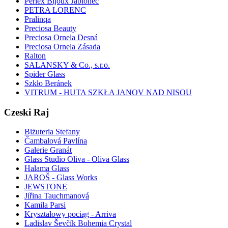
Perlex Bijoux Jablonec
PETRA LORENC
Pralinqa
Preciosa Beauty
Preciosa Ornela Desná
Preciosa Ornela Zásada
Ralton
SALANSKY & Co., s.r.o.
Spider Glass
Szkło Beránek
VITRUM - HUTA SZKŁA JANOV NAD NISOU
Czeski Raj
Biżuteria Stefany
Čambalová Pavlína
Galerie Granát
Glass Studio Oliva - Oliva Glass
Halama Glass
JAROŠ - Glass Works
JEWSTONE
Jiřina Tauchmanová
Kamila Parsi
Kryształowy pociąg - Arriva
Ladislav Ševčík Bohemia Crystal