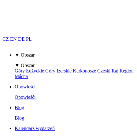
CZ
EN
DE
PL
▼ Obszar
▼ Obszar
Góry Łużyckie
Góry Izerskie
Karkonosze
Czeski Raj
Region
Mácha
Opowieśći
Opowieśći
Blog
Blog
Kalendarz wydarzeń