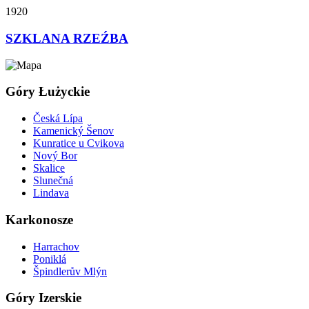
1920
SZKLANA RZEŹBA
Góry Łużyckie
Česká Lípa
Kamenický Šenov
Kunratice u Cvikova
Nový Bor
Skalice
Slunečná
Lindava
Karkonosze
Harrachov
Poniklá
Špindlerův Mlýn
Góry Izerskie