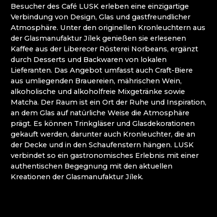
WEIHNACHTSKRIPPEN KRYŠTOFOVO ÚDOLÍ
Besucher des Café LUSK erleben eine einzigartige
(CHRISTOFSGRUND)
Verbindung von Design, Glas und gastfreundlicher
Atmosphäre. Unter den originellen Kronleuchtern aus
der Glasmanufaktur Jílek genießen sie erlesenen
Riesengebirge
Kaffee aus der Liberecer Rösterei Norbeans, ergänzt
durch Desserts und Backwaren von lokalen
EVA EDLER GLASS ART
Lieferanten. Das Angebot umfasst auch Craft-Biere
GLASHÜTTE JULIA
aus umliegenden Brauereien, mährischen Wein,
GLASHÜTTE UND BRAUEREI NOVOSAD &
alkoholische und alkoholfreie Mixgetränke sowie
SOHN
Matcha. Der Raum ist ein Ort der Ruhe und Inspiration,
HANA ŠEBKOVÁ
an dem Glas auf natürliche Weise die Atmosphäre
RATAS JUSTYNA RATASIEWICZ
prägt. Es können Trinkgläser und Glasdekorationen
RAUTIS
gekauft werden, darunter auch Kronleuchter, die an
RIESENGEBIRGSMUSEUM
der Decke und in den Schaufenstern hängen. LUSK
verbindet so ein gastronomisches Erlebnis mit einer
Isergebirge
authentischen Begegnung mit den aktuellen
Kreationen der Glasmanufaktur Jílek.
AG PLUS
ARCON BIJOUX / COLLEGIUM TRADE
ARTCRYSTAL TOMEŠ