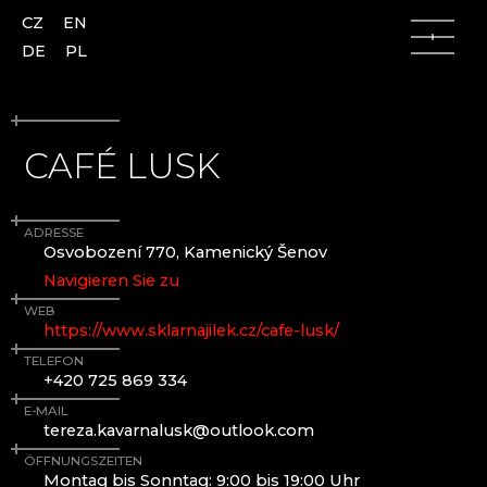
CZ
EN
DE
PL
CAFÉ LUSK
ADRESSE
Lausitzer Gebirge
Lausitzer Gebirge
Osvobození 770, Kamenický Šenov
Navigieren Sie zu
Česká Lípa (Böhmisch Leipa)
AJETO
WEB
Kamenický Šenov (Steinschönau)
ALENA LINTAVA, GLASS AND JEWELLERY
https://www.sklarnajilek.cz/cafe-lusk/
Kunratice u Cvikova (Kunnersdorf)
ASTERA
TELEFON
Nový Bor (Haida)
ASTRONOMISCHE UHR AUS GLAS - ČESKÁ
+420 725 869 334
Skalice (Langenau)
KAMENICE
E-MAIL
Slunečná
AZ-DESIGN
tereza.kavarnalusk@outlook.com
Lindava (Lindenau)
BARTGLASS
ÖFFNUNGSZEITEN
BYSTRO DESIGN
Montag bis Sonntag: 9:00 bis 19:00 Uhr