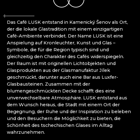
MOLS BOHEMIA
Mírová pod Kozákovem
NOVOTNY GLASS
Turnov (Turnau)
NOVÝ BOR: HÖHERE BERUFSSCHULE FÜR
Železný Brod (Eisenbrod)
Das Café LUSK entstand in Kamenický Šenov als Ort,
GLAS UND SEKUNDARSCHULE
der die lokale Glastradition mit einem einzigartigen
PAČINEK GLASS
Café-Ambiente verbindet. Der Name LUSK ist eine
PERLEN NB
Anspielung auf Kronleuchter, Kunst und Glas –
PISKOVACKA
Symbole, die für die Region typisch sind und
PRECIOSA LIGHTING
gleichzeitig den Charakter des Cafés widerspiegeln.
PROUSEK EXKLUSIVE LIGHTING
Der Raum ist mit originellen Lichtobjekten und
RESORT HVOZD
Glasprodukten aus der Glasmanufaktur Jílek
SKLO.
geschmückt, darunter auch eine Bar aus Luxfer-
STUDIO VINU
Glasbausteinen. Zusammen mit der
SVOJKOV GLASHÜTTE, JIŘÍ HAIDL
blumengeschmückten Decke schafft dies eine
TGK - TECHNIK, GLAS UND KUNST
unverwechselbare Atmosphäre. LUSK entstand aus
TRISHARDS
dem Wunsch heraus, die Stadt mit einem Ort der
VAGNERGLASS
Begegnung, der Ruhe und der Inspiration zu beleben
VEREIN DER FREUNDE DER GLASHÜTTE
und den Besuchern die Möglichkeit zu bieten, die
CHŘIBSKÁ
Schönheit des tschechischen Glases im Alltag
VLADIMIR KLEIN
wahrzunehmen.
VYDRY STUDIO