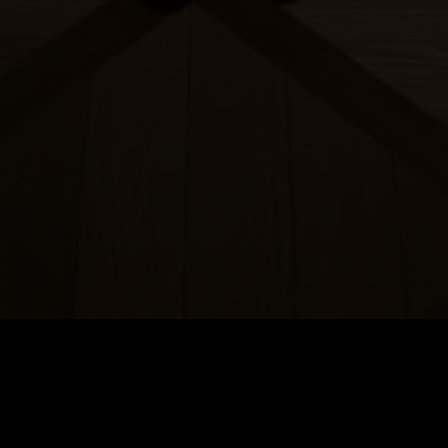
PRECIOSA BEAUTY
PRECIOSA ORNELA DESNÁ
PRECIOSA ORNELA ZÁSADA
RALTON
SALANSKY & CO., S.R.O.
SPIDER GLASS
STAATLICHES MUSEUM FÜR GLAS UND
BIJOUTERIE IN JABLONEC NAD NISOU
VITRUM - GLASHÜTTE JANOV NAD NISOU
Böhmisches Paradies
ČAMBALOVÁ PAVLÍNA
GALERIE GRANÁT
GLAS DÁŠA
GLASSTUDIO OLIVA - OLIVA GLASS
Social media
HALAMA GLASS
HANDWERK GASSE TURNOV
JAROŠ - GLASS WORKS
JEWSTONE