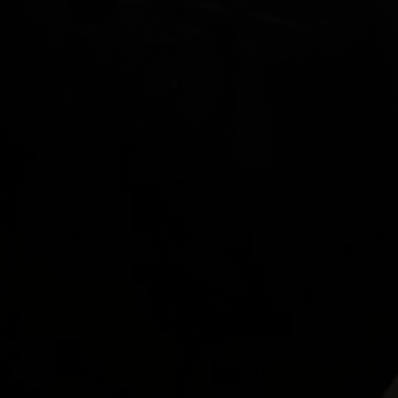
ATLAS BIJOUX
BEADGAME
BIJOUX COMPONENTS
CENTRUM BABYLON
CLARION GRANDHOTEL ZLATÝ LEV****
DECOR BY GLASSOR
DEELLA ART & GLASS
DETESK
EVANS ATELIER
FABOS
G&B BEADS / MUSEUM FÜR
PERLENHERSTELLUNG
GLAS BERÁNEK
GLASS PESNIČÁK
GLASSUNICUM
HOTEL JEŠTĚD
IQLANDIA
IVAN KOLMAN
JABLONEC NAD NISOU: HÖHERE SCHULE FÜR
HANDWERK UND DIENSTLEISTUNGEN
JABLONEC NAD NISOU: SEKUNDARSCHULE