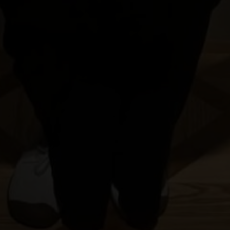
FÜR ANGEWANDTE KUNST UND
BERUFSSCHULE
JESCHKEN (JEŠTĚD) - LEHRPFAD LASVIT
KIRCHE ZUR GEBURT DES HL. JOHANNES DES
TÄUFERS / KOSTEL NAROZENÍ SV. JANA
KŘTITELE
KRISTALL-PARADIES
KULTIVAR
KULTUR - UND INFORMATIONSZENTRUM
RIEDEL VILLA DESSENDORF /DESNÁ
LUCID
MARCELA RŮŽIČKOVÁ
MARTIN GŐRNER, LAUSITZER GLASS LSG
MARTINA JOSÍFEK - GLASS ART
MUZA ׀ NORDBÖHMISCHES MUSEUM IN
LIBEREC
NISA FACTORY
PERLEX BIJOUX JABLONEC
PETRA LORENC
PRALINQA