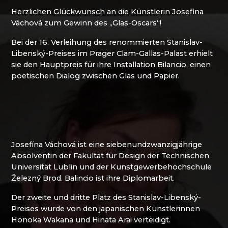
MOLS BOHEMIA
Mírová pod Kozákovem
Herzlichen Glückwunsch an die Künstlerin Josefina
NOVOTNY GLASS
Turnov (Turnau)
Váchová zum Gewinn des „Glas-Oscars“!
NOVÝ BOR: HÖHERE BERUFSSCHULE FÜR
Železný Brod (Eisenbrod)
GLAS UND SEKUNDARSCHULE
Bei der 16. Verleihung des renommierten Stanislav-
PAČINEK GLASS
Libenský-Preises im Prager Clam-Gallas-Palast erhielt
PERLEN NB
sie den Hauptpreis für ihre Installation Bilancio, einen
PISKOVACKA
poetischen Dialog zwischen Glas und Papier.
PRECIOSA LIGHTING
PROUSEK EXKLUSIVE LIGHTING
RESORT HVOZD
SKLO.
STUDIO VINU
SVOJKOV GLASHÜTTE, JIŘÍ HAIDL
Josefína Váchová ist eine siebenundzwanzigjährige
TGK - TECHNIK, GLAS UND KUNST
Absolventin der Fakultät für Design der Technischen
TRISHARDS
Universität Lublin und der Kunstgewerbehochschule
VAGNERGLASS
Železný Brod. Balincio ist ihre Diplomarbeit.
VEREIN DER FREUNDE DER GLASHÜTTE
Der zweite und dritte Platz des Stanislav-Libenský-
CHŘIBSKÁ
Preises wurde von den japanischen Künstlerinnen
VLADIMIR KLEIN
Honoka Wakana und Hinata Arai verteidigt.
VYDRY STUDIO