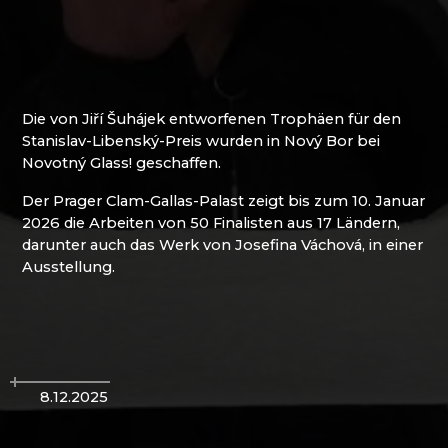
WEIHNACHTSKRIPPEN KRYŠTOFOVO ÚDOLÍ
(CHRISTOFSGRUND)
Riesengebirge
Die von Jiří Šuhájek entworfenen Trophäen für den
EVA EDLER GLASS ART
Stanislav-Libenský-Preis wurden in Nový Bor bei
GLASHÜTTE JULIA
Novotný Glass! geschaffen.
GLASHÜTTE UND BRAUEREI NOVOSAD &
SOHN
Der Prager Clam-Gallas-Palast zeigt bis zum 10. Januar
HANA ŠEBKOVÁ
2026 die Arbeiten von 50 Finalisten aus 17 Ländern,
RATAS JUSTYNA RATASIEWICZ
darunter auch das Werk von Josefina Váchová, in einer
RAUTIS
Ausstellung.
RIESENGEBIRGSMUSEUM
Isergebirge
AG PLUS
8.12.2025
ARCON BIJOUX / COLLEGIUM TRADE
ARTCRYSTAL TOMEŠ