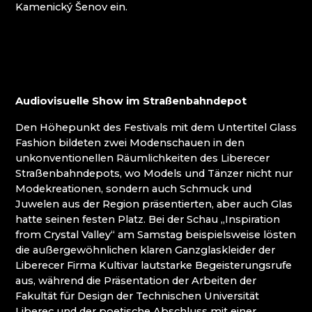
Kamenický Šenov ein.
JIŘINA TAUCHMANOVÁ
KAMILA PARSI
KRISTALL ZUG - ARRIVA
LADISLAV ŠEVČÍK BOHEMIA CRYSTAL
LHOTSKÝ
MIMOOSA
Audiovisuelle Show im Straßenbahndepot
MINIMUSEUM FÜR GLASKRIPPEN
(WEIHNACHTEN)
Den Höhepunkt des Festivals mit dem Untertitel Glass
MISAMO
Fashion bildeten zwei Modenschauen in den
MUSEUM DES BÖHMISCHEN PARADIESES IN
unkonventionellen Räumlichkeiten des Liberecer
TURNOV
Straßenbahndepots, wo Models und Tänzer nicht nur
MUSEUM UND GALERIE DETESK
Modekreationen, sondern auch Schmuck und
PODHLAVICKÝ MLÝN
Juwelen aus der Region präsentierten, aber auch Glas
SOBOTKA - FIGUREN
hatte seinen festen Platz. Bei der Schau „Inspiration
STADTMUSEUM IN ŽELEZNÝ BROD
from Crystal Valley“ am Samstag beispielsweise lösten
STEFANY SCHMUCK
die außergewöhnlichen klaren Ganzglaskleider der
TURNOV: SEKUNDARSCHULE FÜR
Liberecer Firma Kultivar lautstarke Begeisterungsrufe
ANGEWANDTE KUNST UND BERUFSSCHULE
aus, während die Präsentation der Arbeiten der
UMYO GLASS
Fakultät für Design der Technischen Universität
WRANOVSKY CRYSTAL
Liberec und der poetische Abschluss mit einer