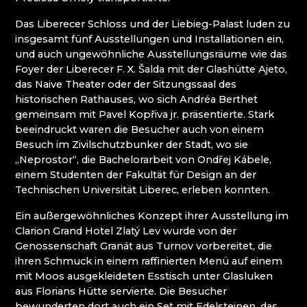
FÜR ANGEWANDTE KUNST UND
Das Liberecer Schloss und der Liebieg-Palast luden zu
BERUFSSCHULE
insgesamt fünf Ausstellungen und Installationen ein,
JESCHKEN (JEŠTĚD) - LEHRPFAD LASVIT
und auch ungewöhnliche Ausstellungsräume wie das
KIRCHE ZUR GEBURT DES HL. JOHANNES DES
Foyer der Liberecer F. X. Šalda mit der Glashütte Ajeto,
TÄUFERS / KOSTEL NAROZENÍ SV. JANA
das Naive Theater oder der Sitzungssaal des
KŘTITELE
historischen Rathauses, wo sich Andréa Berthet
KRISTALL-PARADIES
gemeinsam mit Pavel Kopřiva jr. präsentierte. Stark
KULTIVAR
beeindruckt waren die Besucher auch von einem
KULTUR - UND INFORMATIONSZENTRUM
Besuch im Zivilschutzbunker der Stadt, wo sie
RIEDEL VILLA DESSENDORF /DESNÁ
„Neprostor“, die Bachelorarbeit von Ondřej Kábele,
LUCID
einem Studenten der Fakultät für Design an der
MARCELA RŮŽIČKOVÁ
Technischen Universität Liberec, erleben konnten.
MARTIN GŐRNER, LAUSITZER GLASS LSG
MARTINA JOSÍFEK - GLASS ART
Ein außergewöhnliches Konzept ihrer Ausstellung im
MUZA ׀ NORDBÖHMISCHES MUSEUM IN
Clarion Grand Hotel Zlatý Lev wurde von der
LIBEREC
Genossenschaft Granát aus Turnov vorbereitet, die
NISA FACTORY
ihren Schmuck in einem raffinierten Menü auf einem
PERLEX BIJOUX JABLONEC
mit Moos ausgekleideten Esstisch unter Glasluken
PETRA LORENC
aus Florians Hütte servierte. Die Besucher
PRALINQA
bewunderten dort auch ein Set mit Edelsteinen, das