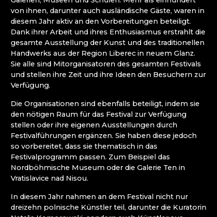
Galerien, Museen und Schulen. Mehr als einhundert
WEIHNACHTSKRIPPEN KRYŠTOFOVO ÚDOLÍ
von ihnen, darunter auch ausländische Gäste, waren in
(CHRISTOFSGRUND)
diesem Jahr aktiv an den Vorbereitungen beteiligt.
Dank ihrer Arbeit und ihres Enthusiasmus erstrahlt die
Riesengebirge
gesamte Ausstellung der Kunst und des traditionellen
Handwerks aus der Region Liberec in neuem Glanz.
Sie alle sind Mitorganisatoren des gesamten Festivals
EVA EDLER GLASS ART
und stellen ihre Zeit und ihre Ideen den Besuchern zur
GLASHÜTTE JULIA
Verfügung.
GLASHÜTTE UND BRAUEREI NOVOSAD &
SOHN
Die Organisationen sind ebenfalls beteiligt, indem sie
HANA ŠEBKOVÁ
den nötigen Raum für das Festival zur Verfügung
RATAS JUSTYNA RATASIEWICZ
stellen oder ihre eigenen Ausstellungen durch
RAUTIS
Festivalführungen ergänzen. Sie haben diese jedoch
RIESENGEBIRGSMUSEUM
so vorbereitet, dass sie thematisch in das
Festivalprogramm passen. Zum Beispiel das
Isergebirge
Nordböhmische Museum oder die Galerie Ten in
Vratislavice nad Nisou.
AG PLUS
In diesem Jahr nahmen an dem Festival nicht nur
ARCON BIJOUX / COLLEGIUM TRADE
dreizehn polnische Künstler teil, darunter die Kuratorin
ARTCRYSTAL TOMEŠ