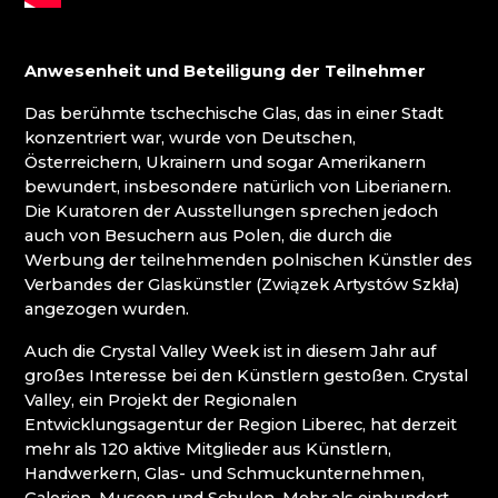
MOLS BOHEMIA
Mírová pod Kozákovem
NOVOTNY GLASS
Turnov (Turnau)
NOVÝ BOR: HÖHERE BERUFSSCHULE FÜR
Železný Brod (Eisenbrod)
Anwesenheit und Beteiligung der Teilnehmer
GLAS UND SEKUNDARSCHULE
Das berühmte tschechische Glas, das in einer Stadt
PAČINEK GLASS
konzentriert war, wurde von Deutschen,
PERLEN NB
Österreichern, Ukrainern und sogar Amerikanern
PISKOVACKA
bewundert, insbesondere natürlich von Liberianern.
PRECIOSA LIGHTING
Die Kuratoren der Ausstellungen sprechen jedoch
PROUSEK EXKLUSIVE LIGHTING
auch von Besuchern aus Polen, die durch die
RESORT HVOZD
Werbung der teilnehmenden polnischen Künstler des
SKLO.
Verbandes der Glaskünstler (Związek Artystów Szkła)
STUDIO VINU
angezogen wurden.
SVOJKOV GLASHÜTTE, JIŘÍ HAIDL
TGK - TECHNIK, GLAS UND KUNST
Auch die Crystal Valley Week ist in diesem Jahr auf
TRISHARDS
großes Interesse bei den Künstlern gestoßen. Crystal
VAGNERGLASS
Valley, ein Projekt der Regionalen
VEREIN DER FREUNDE DER GLASHÜTTE
Entwicklungsagentur der Region Liberec, hat derzeit
CHŘIBSKÁ
mehr als 120 aktive Mitglieder aus Künstlern,
VLADIMIR KLEIN
Handwerkern, Glas- und Schmuckunternehmen,
VYDRY STUDIO