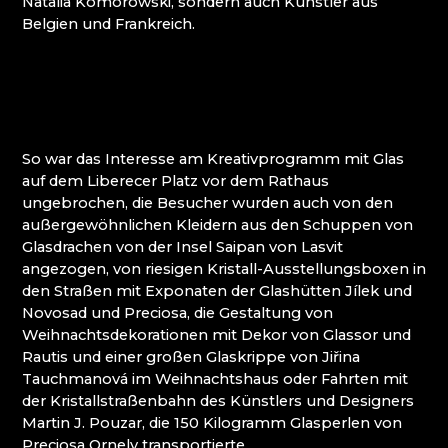
Natalia Komorowski, sondern auch Künstler aus
ATLAS BIJOUX
Belgien und Frankreich.
BEADGAME
BIJOUX COMPONENTS
CENTRUM BABYLON
CLARION GRANDHOTEL ZLATÝ LEV****
DECOR BY GLASSOR
DEELLA ART & GLASS
So war das Interesse am Kreativprogramm mit Glas
DETESK
auf dem Liberecer Platz vor dem Rathaus
EVANS ATELIER
ungebrochen, die Besucher wurden auch von den
FABOS
außergewöhnlichen Kleidern aus den Schuppen von
G&B BEADS / MUSEUM FÜR
Glasdrachen von der Insel Saipan von Lasvit
PERLENHERSTELLUNG
angezogen, von riesigen Kristall-Ausstellungsboxen in
GLAS BERÁNEK
den Straßen mit Exponaten der Glashütten Jílek und
GLASS PESNIČÁK
Novosad und Preciosa, die Gestaltung von
GLASSUNICUM
Weihnachtsdekorationen mit Dekor von Glassor und
HOTEL JEŠTĚD
Rautis und einer großen Glaskrippe von Jiřina
IQLANDIA
Tauchmanová im Weihnachtshaus oder Fahrten mit
IVAN KOLMAN
der Kristallstraßenbahn des Künstlers und Designers
JABLONEC NAD NISOU: HÖHERE SCHULE FÜR
Martin J. Pouzar, die 150 Kilogramm Glasperlen von
HANDWERK UND DIENSTLEISTUNGEN
Preciosa Ornely transportierte.
JABLONEC NAD NISOU: SEKUNDARSCHULE