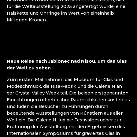
PRECIOSA BEAUTY
für die Weltausstellung 2025 angefertigt wurde, eine
PRECIOSA ORNELA DESNÁ
Halskette und Ohrringe im Wert von eineinhalb
PRECIOSA ORNELA ZÁSADA
Millionen Kronen.
RALTON
SALANSKY & CO., S.R.O.
SPIDER GLASS
STAATLICHES MUSEUM FÜR GLAS UND
BIJOUTERIE IN JABLONEC NAD NISOU
VITRUM - GLASHÜTTE JANOV NAD NISOU
Neue Reise nach Jablonec nad Nisou, um das Glas
der Welt zu sehen
Böhmisches Paradies
Zum ersten Mal nahmen das Museum für Glas und
Modeschmuck, die Nisa-Fabrik und die Galerie N an
ČAMBALOVÁ PAVLÍNA
der Crystal Valley Week teil. Die beiden erstgenannten
GALERIE GRANÁT
Einrichtungen öffneten ihre Räumlichkeiten kostenlos
GLAS DÁŠA
und luden die Besucher zu Führungen durch
GLASSTUDIO OLIVA - OLIVA GLASS
bedeutende Ausstellungen von Künstlern aus aller
HALAMA GLASS
Welt ein. Die Galerie N. lud die Festivalbesucher zur
HANDWERK GASSE TURNOV
Eröffnung der Ausstellung mit den Ergebnissen des
JAROŠ - GLASS WORKS
Internationalen Symposiums für graviertes Glas in
JEWSTONE