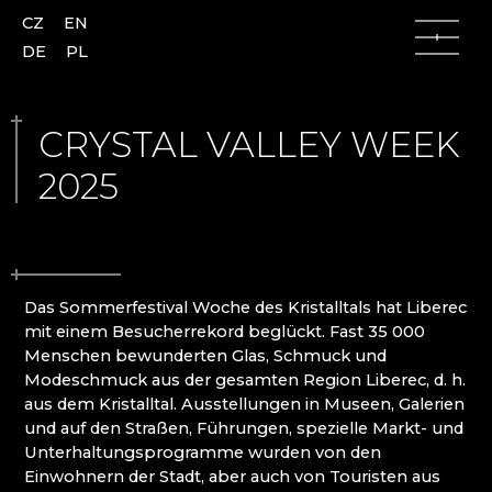
CZ
EN
DE
PL
CRYSTAL VALLEY WEEK
2025
Lausitzer Gebirge
Lausitzer Gebirge
Česká Lípa (Böhmisch Leipa)
AJETO
Das Sommerfestival Woche des Kristalltals hat Liberec
Kamenický Šenov (Steinschönau)
ALENA LINTAVA, GLASS AND JEWELLERY
mit einem Besucherrekord beglückt. Fast 35 000
Kunratice u Cvikova (Kunnersdorf)
ASTERA
Menschen bewunderten Glas, Schmuck und
Nový Bor (Haida)
ASTRONOMISCHE UHR AUS GLAS - ČESKÁ
Modeschmuck aus der gesamten Region Liberec, d. h.
Skalice (Langenau)
KAMENICE
aus dem Kristalltal. Ausstellungen in Museen, Galerien
Slunečná
AZ-DESIGN
und auf den Straßen, Führungen, spezielle Markt- und
Lindava (Lindenau)
BARTGLASS
Unterhaltungsprogramme wurden von den
BYSTRO DESIGN
Einwohnern der Stadt, aber auch von Touristen aus