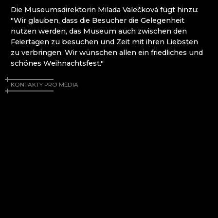
WEIHNACHTSKRIPPEN KRYŠTOFOVO ÚDOLÍ
Die Museumsdirektorin Milada Valečková fügt hinzu:
(CHRISTOFSGRUND)
"Wir glauben, dass die Besucher die Gelegenheit
nutzen werden, das Museum auch zwischen den
Riesengebirge
Feiertagen zu besuchen und Zeit mit ihren Liebsten
zu verbringen. Wir wünschen allen ein friedliches und
schönes Weihnachtsfest."
EVA EDLER GLASS ART
GLASHÜTTE JULIA
KONTAKTY PRO MÉDIA
GLASHÜTTE UND BRAUEREI NOVOSAD &
SOHN
HANA ŠEBKOVÁ
RATAS JUSTYNA RATASIEWICZ
RAUTIS
RIESENGEBIRGSMUSEUM
Isergebirge
AG PLUS
ARCON BIJOUX / COLLEGIUM TRADE
ARTCRYSTAL TOMEŠ