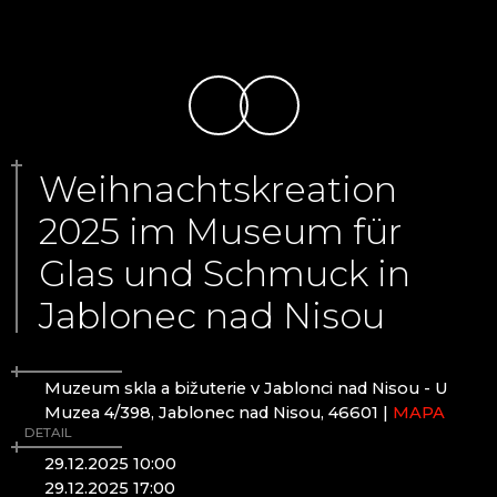
ČANGEL GLASS
Riesengebirge
CRYSTALEX CZ
EVPAS
Harrachov (Harrachsdorf)
FILIP LUKAVEC
Poniklá
FLORIÁNOVA HUŤ
Špindlerův Mlýn
GLASHÜTTE JÍLEK
GLASMUSEUM KAMENICKÝ ŠENOV
GLASMUSEUM NOVÝ BOR
Isergebirge
Weihnachtskreation
HOINEFF GLASS ART
2025 im Museum für
HOUDEK.ART
Desná (Dessendorf)
JAROSLAV SKUHRAVÝ - SKLOVITRÁŽ
Jablonec nad Nisou (Gablonz)
Glas und Schmuck in
JITKA SKUHRAVA GLASS
Josefův Důl (Josefsthal)
KAMENICKÝ ŠENOV: SEKUNDARSCHULE FÜR
Liberec (Reichenberg)
Jablonec nad Nisou
GLASHERSTELLUNG
Pěnčín
KOLEKTIV ATELIERS
Smržovka (Morchenstern)
KORNSPEICHER LEMBERK
Zásada
Muzeum skla a bižuterie v Jablonci nad Nisou - U
KRISTALL ZUG - LÄNDERBAHN CZ
Haindorf, Friedländer Zipfel
Muzea 4/398, Jablonec nad Nisou, 46601 |
MAPA
KRISTALL-TEMPEL
DETAIL
KUNC GLASS
Böhmisches Paradies
29.12.2025 10:00
LASVIT - GLASHAUS
29.12.2025 17:00
MEMORY CRYSTAL