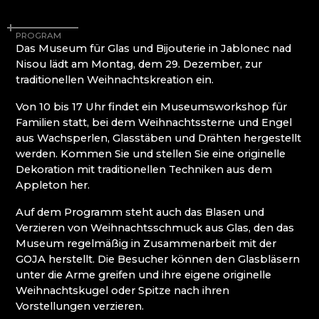
MOLS BOHEMIA
Mírová pod Kozákovem
NOVOTNY GLASS
Turnov (Turnau)
PROGRAM
NOVÝ BOR: HÖHERE BERUFSSCHULE FÜR
Železný Brod (Eisenbrod)
Das Museum für Glas und Bijouterie in Jablonec nad
GLAS UND SEKUNDARSCHULE
Nisou lädt am Montag, dem 29. Dezember, zur
PAČINEK GLASS
traditionellen Weihnachtskreation ein.
PERLEN NB
PISKOVACKA
Von 10 bis 17 Uhr findet ein Museumsworkshop für
PRECIOSA LIGHTING
Familien statt, bei dem Weihnachtssterne und Engel
PROUSEK EXKLUSIVE LIGHTING
aus Wachsperlen, Glasstäben und Drähten hergestellt
RESORT HVOZD
werden. Kommen Sie und stellen Sie eine originelle
SKLO.
Dekoration mit traditionellen Techniken aus dem
STUDIO VINU
Appleton her.
SVOJKOV GLASHÜTTE, JIŘÍ HAIDL
Auf dem Programm steht auch das Blasen und
TGK - TECHNIK, GLAS UND KUNST
Verzieren von Weihnachtsschmuck aus Glas, den das
TRISHARDS
Museum regelmäßig in Zusammenarbeit mit der
VAGNERGLASS
GOJA herstellt. Die Besucher können den Glasbläsern
VEREIN DER FREUNDE DER GLASHÜTTE
unter die Arme greifen und ihre eigene originelle
CHŘIBSKÁ
Weihnachtskugel oder Spitze nach ihren
VLADIMIR KLEIN
Vorstellungen verzieren.
VYDRY STUDIO