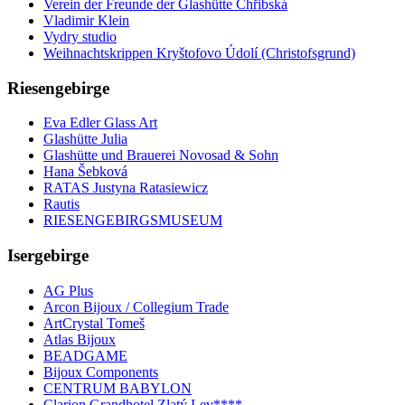
Verein der Freunde der Glashütte Chřibská
Vladimir Klein
Vydry studio
Weihnachtskrippen Kryštofovo Údolí (Christofsgrund)
Riesengebirge
Eva Edler Glass Art
Glashütte Julia
Glashütte und Brauerei Novosad & Sohn
Hana Šebková
RATAS Justyna Ratasiewicz
Rautis
RIESENGEBIRGSMUSEUM
Isergebirge
AG Plus
Arcon Bijoux / Collegium Trade
ArtCrystal Tomeš
Atlas Bijoux
BEADGAME
Bijoux Components
CENTRUM BABYLON
Clarion Grandhotel Zlatý Lev****