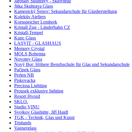
Jaroslav Skuhravý - Sklovitráž
Jitka Skuhrava Glass
Kamenický Šenov: Sekundarschule für Glasherstellung
Kolektiv Ateliers
Kornspeicher Lemberk
Kristall Zug - Länderbahn CZ
Kristall-Tempel
Kunc Glass
LASVIT - GLASHAUS
Memory Crystal
MOLS Bohemia
Novotny Glass
Nový Bor: Höhere Berufsschule für Glas und Sekundarschule
Pačinek Glass
Perlen NB
Piskovacka
Preciosa Lighting
Prousek exklusive lighting
Resort Hvozd
SKLO.
Studio VINU
Svojkov Glashütte, Jiří Haidl
TGK - Technik, Glas und Kunst
Trishards
Vagnerglass