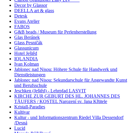
Decor by Glassor
DEELLA art & glass
Detesk
Evans Atelier
FABOS
G&B beads / Museum für Perlenherstellung
Glas Beránek
Glass Pesničák
Glassunicum
Hotel Ještěd
IQLANDIA
Ivan Kolman
Jablonec nad Nisou: Höhere Schule für Handwerk und
Dienstleistungen
Jablonec nad Nisou: Sekundarschule für Angewandte Kunst
und Berufsschule
Jeschken (Ještěd) - Lehrpfad LASVIT
KIRCHE ZUR GEBURT DES HL. JOHANNES DES
TÄUFERS / KOSTEL Narození sv. Jana Křtitele
Kristall-Paradies
Kultivar
Kultur - und Informationszentrum Riedel Villa Dessendorf
/Desná
Lucid