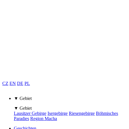
CZ
EN
DE
PL
▼ Gebiet
▼ Gebiet
Lausitzer Gebirge
Isergebirge
Riesengebirge
Böhmisches
Paradies
Region Macha
Geschichten