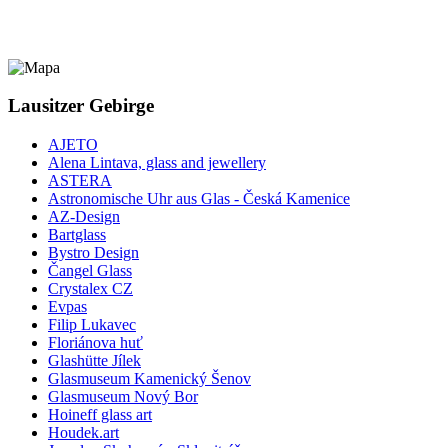
Lausitzer Gebirge
AJETO
Alena Lintava, glass and jewellery
ASTERA
Astronomische Uhr aus Glas - Česká Kamenice
AZ-Design
Bartglass
Bystro Design
Čangel Glass
Crystalex CZ
Evpas
Filip Lukavec
Floriánova huť
Glashütte Jílek
Glasmuseum Kamenický Šenov
Glasmuseum Nový Bor
Hoineff glass art
Houdek.art