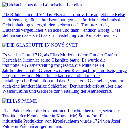
Die Brüder Jan und Václav Fišer aus Turnov. Ihre angebliche Reise
nach Venedig, fünf Jahre Bemühungen, das örtliche Geheimnis der
Geheimhaltung zu ergründen, kehren nach Turnov zurück,
Dutzende vergeblicher Versuche und dann - endlich Erfolg! 1711
stellten sie das erste Glas zur Herstellung von Kunststeinen her.
Es war im Jahre 1712, als Elias Müller auf dem Gut der Grafen
Harrach in Jilemnice seine Glashütte baute. Es wurde die
traditionelle Glasherstellung fortgesetzt, die Mitte des 14.
Jahrhunderts an der Grenze zwischen Riesengebirge und Isergebirge
hergestellt wurde. Noch heute kann man nicht nur die
metallurgische Produktion und das Blasen von Glas sehen, sondern
auch eine hundertjährige Schleiferei. Der Antrieb erfolgt über eine
Wasserturbine und Getriebe zur Verteilung der Antriebskraft.
Elias Palme, einer der bekanntesten Leuchtenhersteller, setzte die
Tradition der Kronleuchter in Kamenický Šenov fort. Die
industrielle Produktion von Kronleuchtern wurde 1724 von Josef
Palme in Prácheň aufgenommen.