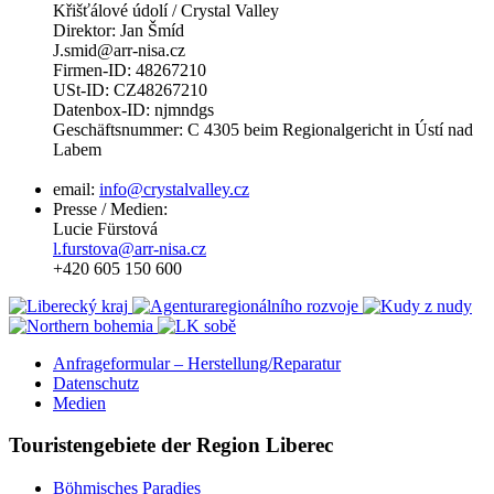
Křišťálové údolí / Crystal Valley
Direktor: Jan Šmíd
J.smid@arr-nisa.cz
Firmen-ID: 48267210
USt-ID: CZ48267210
Datenbox-ID: njmndgs
Geschäftsnummer: C 4305 beim Regionalgericht in Ústí nad
Labem
email:
info@crystalvalley.cz
Presse / Medien:
Lucie Fürstová
l.furstova@arr-nisa.cz
+420 605 150 600
Anfrageformular – Herstellung/Reparatur
Datenschutz
Medien
Touristengebiete der Region Liberec
Böhmisches Paradies