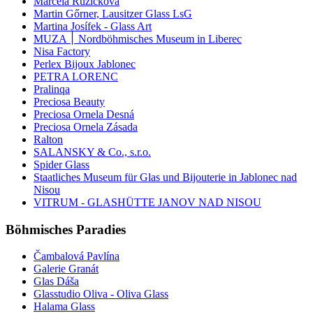
Marcela Růžičková
Martin Gőrner, Lausitzer Glass LsG
Martina Josífek - Glass Art
MUZA ׀ Nordböhmisches Museum in Liberec
Nisa Factory
Perlex Bijoux Jablonec
PETRA LORENC
Pralinqa
Preciosa Beauty
Preciosa Ornela Desná
Preciosa Ornela Zásada
Ralton
SALANSKY & Co., s.r.o.
Spider Glass
Staatliches Museum für Glas und Bijouterie in Jablonec nad
Nisou
VITRUM - GLASHÜTTE JANOV NAD NISOU
Böhmisches Paradies
Čambalová Pavlína
Galerie Granát
Glas Dáša
Glasstudio Oliva - Oliva Glass
Halama Glass