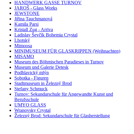
HANDWERK GASSE TURNOV
JAROŠ - Glass Works
JEWSTONE
Jiřina Tauchmanová
Kamila Parsi
Kristall Zug - Arriva
Ladislav Ševčík Bohemia Crystal
Lhotský
Mimoosa
MINIMUSEUM FÜR GLASKRIPPEN (Weihnachten)
MISAMO
Museum des Böhmischen Paradieses in Turnov
Museum und Galerie Detesk
Podhlavický mlýn
Sobotka - Figuren
Stadtmuseum in Železný Brod
Stefany Schmuck
Turnov: Sekundarschule für Angewandte Kunst und
Berufsschule
UMYO GLASS
Wranovsky Crystal
Železný Brod: Sekundarschule für Glasherstellung