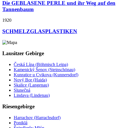
Die GEBLASENE PERLE und ihr Weg auf den
Tannenbaum
1920
SCHMELZGLASPLASTIKEN
Lausitzer Gebirge
Česká Lípa (Böhmisch Leipa)
Kamenický Šenov (Steinschönau)
Kunratice u Cvikova (Kunnersdorf)
Nový Bor (Haida)
Skalice (Langenau)
Slunečná
Lindava (Lindenau)
Riesengebirge
Harrachov (Harrachsdorf)
Poniklá
Špindlerův Mlýn