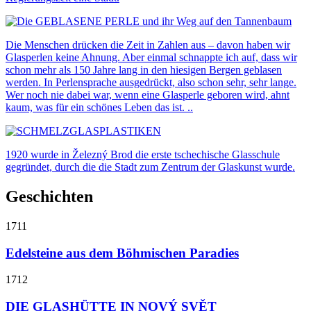
Die Menschen drücken die Zeit in Zahlen aus – davon haben wir
Glasperlen keine Ahnung. Aber einmal schnappte ich auf, dass wir
schon mehr als 150 Jahre lang in den hiesigen Bergen geblasen
werden. In Perlensprache ausgedrückt, also schon sehr, sehr lange.
Wer noch nie dabei war, wenn eine Glasperle geboren wird, ahnt
kaum, was für ein schönes Leben das ist. ..
1920 wurde in Železný Brod die erste tschechische Glasschule
gegründet, durch die die Stadt zum Zentrum der Glaskunst wurde.
Geschichten
1711
Edelsteine ​​aus dem Böhmischen Paradies
1712
DIE GLASHÜTTE IN NOVÝ SVĚT