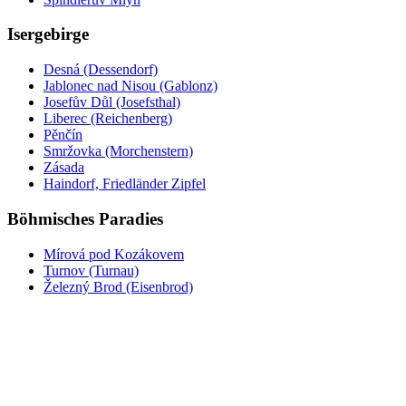
Isergebirge
Desná (Dessendorf)
Jablonec nad Nisou (Gablonz)
Josefův Důl (Josefsthal)
Liberec (Reichenberg)
Pěnčín
Smržovka (Morchenstern)
Zásada
Haindorf, Friedländer Zipfel
Böhmisches Paradies
Mírová pod Kozákovem
Turnov (Turnau)
Železný Brod (Eisenbrod)