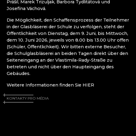
Prášil, Marek Trizuljak, Barbora Tydlitátová und
WEIHNACHTSKRIPPEN KRYŠTOFOVO ÚDOLÍ
Josefína Váchová.
(CHRISTOFSGRUND)
Die Möglichkeit, den Schaffensprozess der Teilnehmer
Riesengebirge
in der Glasbläserei der Schule zu verfolgen, steht der
Öffentlichkeit von Dienstag, dem 9. Juni, bis Mittwoch,
dem 10. Juni 2026, jeweils von 8.00 bis 13.00 Uhr offen
EVA EDLER GLASS ART
(Schüler, Öffentlichkeit). Wir bitten externe Besucher,
GLASHÜTTE JULIA
die Schulglasbläserei an beiden Tagen direkt über den
GLASHÜTTE UND BRAUEREI NOVOSAD &
Seiteneingang an der Vlastimila-Rady-Straße zu
SOHN
betreten und nicht über den Haupteingang des
HANA ŠEBKOVÁ
Gebäudes.
RATAS JUSTYNA RATASIEWICZ
RAUTIS
Weitere Informationen finden Sie HIER
RIESENGEBIRGSMUSEUM
KONTAKTY PRO MÉDIA
Isergebirge
AG PLUS
ARCON BIJOUX / COLLEGIUM TRADE
ARTCRYSTAL TOMEŠ