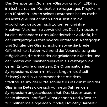
Das Symposium „Sommer-Glasworkshop“ (LSD) ist
MOLS BOHEMIA
Mírová pod Kozákovem
im tschechischen Kontext ein einzigartiges Projekt. In
NOVOTNY GLASS
Turnov (Turnau)
den fünfzehn Jahren seines Bestehens hat es mehr
NOVÝ BOR: HÖHERE BERUFSSCHULE FÜR
Železný Brod (Eisenbrod)
als achtzig Künstlerinnen und Künstlern die
GLAS UND SEKUNDARSCHULE
Möglichkeit geboten, sich zu treffen und ihre
PAČINEK GLASS
kreativen Visionen zu verwirklichen. Das Symposium
PERLEN NB
ist eine besondere Form künstlerischer Aktivität, bei
PISKOVACKA
der einzigartige Autorenwerke entstehen. Pädagogen
PRECIOSA LIGHTING
und Schüler der Glasfachschule sowie die breite
PROUSEK EXKLUSIVE LIGHTING
Öffentlichkeit haben während der Veranstaltung die
RESORT HVOZD
Möglichkeit, die Arbeit der eingeladenen Künstler und
SKLO.
der Teams von Glashandwerkern zu verfolgen, die
STUDIO VINU
deren Entwürfe umsetzen. Die Organisation des
SVOJKOV GLASHÜTTE, JIŘÍ HAIDL
Symposiums übernimmt seit langem die Stadt
TGK - TECHNIK, GLAS UND KUNST
Železný Brod in Zusammenarbeit mit dem
TRISHARDS
Stadtmuseum, der Mittelschule für Glaskunst und der
VAGNERGLASS
Glasfirma Detesk, die sich vor neun Jahren dem
VEREIN DER FREUNDE DER GLASHÜTTE
Symposium angeschlossen hat. Das Stadtmuseum
CHŘIBSKÁ
hat in diesem Jahr fünf Künstlerinnen und Künstler
VLADIMIR KLEIN
zur Teilnahme eingeladen: Ondřej Novotný, Jaroslav
VYDRY STUDIO