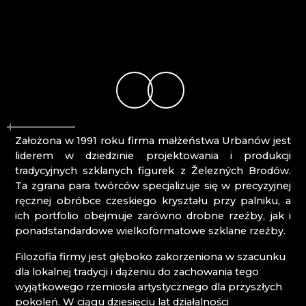
NOVÝ BOR: WYŻSZA ZAWODOWA SZKOŁA
Mírová pod Kozákovem
SZKŁA I SZKOŁA ŚREDNIA
Turnov
PAČINEK GLASS
Železný Brod
PISKOVACKA
PRECIOSA LIGHTING
PROUSEK EXKLUSIVE LIGHTING
RESORT HVOZD
SKLO.
SPICHLERZ LEMBERK
Założona w 1991 roku firma małżeństwa Urbanów jest
STOWARZYSZENIE PRZYJACIÓŁ HUTY SZKŁA
liderem w dziedzinie projektowania i produkcji
W CHŘIBIE
tradycyjnych szklanych figurek z Železných Brodów.
STUDIO VINU
Ta zgrana para twórców specjalizuje się w precyzyjnej
SZKLANY ZEGAR ASTRONOMICZNY - ČESKÁ
ręcznej obróbce czeskiego kryształu przy palniku, a
KAMENICE
ich portfolio obejmuje zarówno drobne rzeźby, jak i
SZOPKI KRYŠTOFOVO ÚDOLÍ
ponadstandardowe wielkoformatowe szklane rzeźby.
TGK - TECHNOLOGIA, SZKŁO I SZTUKA
TRISHARDS
Filozofia firmy jest głęboko zakorzeniona w szacunku
VAGNERGLASS
dla lokalnej tradycji i dążeniu do zachowania tego
VLADIMIR KLEIN
wyjątkowego rzemiosła artystycznego dla przyszłych
VYDRY STUDIO
pokoleń. W ciągu dziesięciu lat działalności