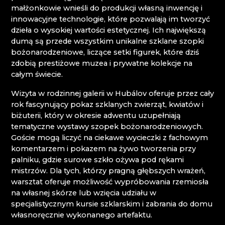
małżonkowie wnieśli do produkcji własną inwencję i
Karkonosze
innowacyjne technologie, które pozwalają im tworzyć
dzieła o wysokiej wartości estetycznej. Ich największą
dumą są przede wszystkim unikalne szklane szopki
EVA EDLER GLASS ART
bożonarodzeniowe, liczące setki figurek, które dziś
HANA ŠEBKOVÁ
zdobią prestiżowe muzea i prywatne kolekcje na
HUTA JULIA
całym świecie.
HUTA SZKŁA I BROWAR NOVOSAD & SYN
MUZEUM KARKONOSKIE
Wizyta w rodzinnej galerii w Hubálov oferuje przez cały
RATAS JUSTYNA RATASIEWICZ
rok fascynujący pokaz szklanych zwierząt, kwiatów i
RAUTIS
biżuterii, który w okresie adwentu uzupełniają
tematyczne wystawy szopek bożonarodzeniowych.
Góry Izerskie
Goście mogą liczyć na ciekawe wycieczki z fachowym
komentarzem i pokazem na żywo tworzenia przy
palniku, gdzie surowe szkło ożywa pod rękami
AG PLUS
mistrzów. Dla tych, którzy pragną głębszych wrażeń,
ARCON BIJOUX / COLLEGIUM TRADE
warsztat oferuje możliwość wypróbowania rzemiosła
ARTCRYSTAL TOMEŠ
na własnej skórze lub wzięcia udziału w
ATLAS BIJOUX
specjalistycznym kursie szklarskim i zabrania do domu
BEADGAME
własnoręcznie wykonanego artefaktu.
BIJOUX COMPONENTS