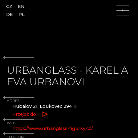
CZ
EN
DE
PL
URBANGLASS - KAREL A
Góry Łużyckie
Góry Łużyckie
EVA URBANOVI
Česká Lípa
AJETO
Kamenický Šenov
ALENA LINTAVA, GLASS AND JEWELLERY
Kunratice u Cvikova
ASTERA
ADRES
Nový Bor
AZ-DESIGN
Hubálov 21, Loukovec 294 11
Skalice
BARTGLASS
Przejdź do
Slunečná
BYSTRO DESIGN
WEB
Lindava
ČANGEL GLASS
https://www.urbanglass-figurky.cz/
CRYSTALEX CZ
TELEFON