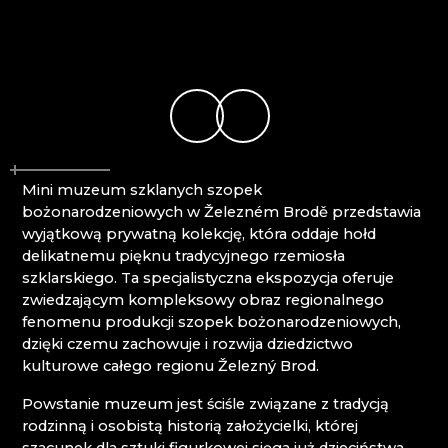
CENTRUM BABYLON
CENTRUM KULTURY I INFORMACJI WILLA
RIEDEL DESNÁ
CLARION GRANDHOTEL ZLATÝ LEV****
CRYSTAL PARADISE
DECOR BY GLASSOR
DEELLA ART & GLASS
DETESK
EVANS ATELIER
Mini muzeum szklanych szopek
FABOS
bożonarodzeniowych w Železném Brodě przedstawia
G&B BEADS / MUZEUM TWORZENIA
wyjątkową prywatną kolekcję, która oddaje hołd
KORALIKÓW
delikatnemu pięknu tradycyjnego rzemiosła
GLASS PESNIČÁK
szklarskiego. Ta specjalistyczna ekspozycja oferuje
GLASSUNICUM
zwiedzającym kompleksowy obraz regionalnego
HOTEL JEŠTĚD
fenomenu produkcji szopek bożonarodzeniowych,
IQLANDIA
dzięki czemu zachowuje i rozwija dziedzictwo
IVAN KOLMAN
kulturowe całego regionu Železný Brod.
JABLONEC NAD NISOU: LICEUM STOSOWANE I
WYŻSZA SZKOŁA ZAWODOWA
Powstanie muzeum jest ściśle związane z tradycją
JABLONEC NAD NISOU: ŚREDNIA SZKOŁA
rodzinną i osobistą historią założycielki, której
RZEMIOSŁ I USŁUG