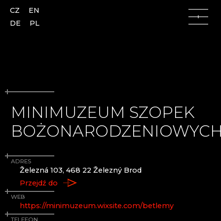
CZ
EN
DE
PL
MINIMUZEUM SZOPEK
Góry Łużyckie
Góry Łużyckie
BOŻONARODZENIOWYC
Česká Lípa
AJETO
Kamenický Šenov
ALENA LINTAVA, GLASS AND JEWELLERY
Kunratice u Cvikova
ASTERA
ADRES
Nový Bor
AZ-DESIGN
Železná 103, 468 22 Železný Brod
Skalice
BARTGLASS
Przejdź do
Slunečná
BYSTRO DESIGN
WEB
Lindava
ČANGEL GLASS
https://minimuzeum.wixsite.com/betlemy
CRYSTALEX CZ
TELEFON