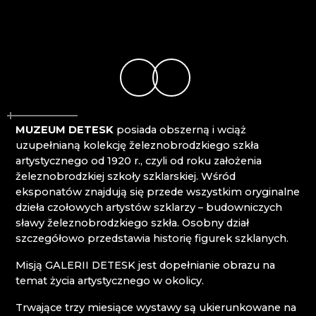
NOVÝ BOR: WYŻSZA ZAWODOWA SZKOŁA
Mírová pod Kozákovem
SZKŁA I SZKOŁA ŚREDNIA
Turnov
PAČINEK GLASS
Železný Brod
PISKOVACKA
PRECIOSA LIGHTING
PROUSEK EXKLUSIVE LIGHTING
RESORT HVOZD
SKLO.
MUZEUM DETESK
posiada obszerną i wciąż
SPICHLERZ LEMBERK
uzupełnianą kolekcję železnobrodzkiego szkła
STOWARZYSZENIE PRZYJACIÓŁ HUTY SZKŁA
artystycznego od 1920 r., czyli od roku założenia
W CHŘIBIE
železnobrodzkiej szkoły szklarskiej. Wśród
STUDIO VINU
eksponatów znajdują się przede wszystkim oryginalne
SZKLANY ZEGAR ASTRONOMICZNY - ČESKÁ
dzieła czołowych artystów szklarzy – budowniczych
KAMENICE
sławy železnobrodzkiego szkła. Osobny dział
SZOPKI KRYŠTOFOVO ÚDOLÍ
szczegółowo przedstawia historię figurek szklanych.
TGK - TECHNOLOGIA, SZKŁO I SZTUKA
TRISHARDS
Misją GALERII DETESK jest dopełnianie obrazu na
VAGNERGLASS
temat życia artystycznego w okolicy.
VLADIMIR KLEIN
VYDRY STUDIO
Trwające trzy miesiące wystawy są ukierunkowane na