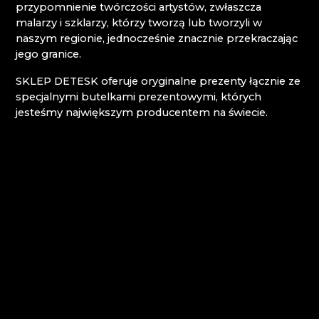
przypomnienie twórczości artystów, zwłaszcza
malarzy i szklarzy, którzy tworzą lub tworzyli w
Karkonosze
naszym regionie, jednocześnie znacznie przekraczając
jego granice.
EVA EDLER GLASS ART
HANA ŠEBKOVÁ
SKLEP DETESK oferuje oryginalne prezenty łącznie ze
HUTA JULIA
specjalnymi butelkami prezentowymi, których
HUTA SZKŁA I BROWAR NOVOSAD & SYN
jesteśmy największym producentem na świecie.
MUZEUM KARKONOSKIE
RATAS JUSTYNA RATASIEWICZ
RAUTIS
Góry Izerskie
AG PLUS
ARCON BIJOUX / COLLEGIUM TRADE
ARTCRYSTAL TOMEŠ
ATLAS BIJOUX
BEADGAME
BIJOUX COMPONENTS