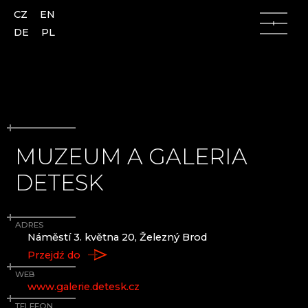
CZ
EN
DE
PL
MUZEUM A GALERIA
Góry Łużyckie
Góry Łużyckie
DETESK
Česká Lípa
AJETO
Kamenický Šenov
ALENA LINTAVA, GLASS AND JEWELLERY
Kunratice u Cvikova
ASTERA
ADRES
Nový Bor
AZ-DESIGN
Náměstí 3. května 20, Železný Brod
Skalice
BARTGLASS
Przejdź do
Slunečná
BYSTRO DESIGN
WEB
Lindava
ČANGEL GLASS
www.galerie.detesk.cz
CRYSTALEX CZ
TELEFON