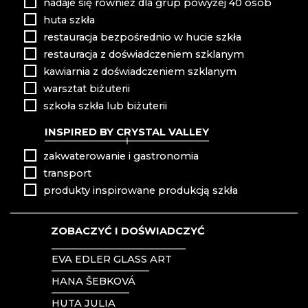
nadaje się również dla grup powyżej 40 osób
EVPAS
Karkonosze
huta szkła
FILIP LUKAVEC
restauracja bezpośrednio w hucie szkła
FLORIÁNOVA HUŤ
restauracja z doświadczeniem szklanym
Harrachov
HOINEFF GLASS ART
Poniklá
kawiarnia z doświadczeniem szklanym
HOUDEK.ART
Špindlerův Mlýn
warsztat biżuterii
HUTA SZKŁA JÍLEK
HUTA SZKŁA SVOJKOV, JIŘÍ HAIDL
szkoła szkła lub biżuterii
JAROSLAV SKUHRAVÝ - SKLOVITRÁŽ
Góry Izerskie
INSPIRED BY CRYSTAL VALLEY
JITKA SKUHRAVA GLASS
KAMENICKÝ ŠENOV: LICEUM SZKLARSKIE
zakwaterowanie i gastronomia
Desná
KOLEKTIV ATELIERS
Jablonec nad Nisou
transport
KORALIKI NB
Josefův Důl
produkty inspirowane produkcją szkła
KRYSZTAŁOWA ŚWIĄTYNIA
Liberec
KRYSZTAŁOWY POCIĄG - LÄNDERBAHN CZ
Pěnčín
KUNC GLASS
ZOBACZYĆ I DOŚWIADCZYĆ
Smržovka
LASVIT - SZKLANY DOM
Zásada
MEMORY CRYSTAL
EVA EDLER GLASS ART
Hejnice, Frýdlant i okolice
MOLS BOHEMIA
HANA ŠEBKOVÁ
MUZEUM SZKŁA KAMENICKÝ ŠENOV
Czeski Raj
MUZEUM SZKŁA NOVÝ BOR
HUTA JULIA