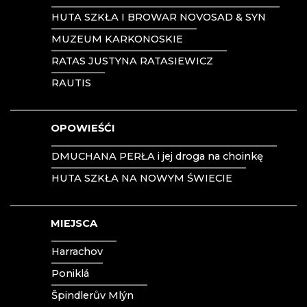
NOVOTNY GLASS
HUTA SZKŁA I BROWAR NOVOSAD & SYN
NOVÝ BOR: WYŻSZA ZAWODOWA SZKOŁA
Mírová pod Kozákovem
SZKŁA I SZKOŁA ŚREDNIA
MUZEUM KARKONOSKIE
Turnov
PAČINEK GLASS
Železný Brod
RATAS JUSTYNA RATASIEWICZ
PISKOVACKA
RAUTIS
PRECIOSA LIGHTING
PROUSEK EXKLUSIVE LIGHTING
RESORT HVOZD
OPOWIEŚĆI
SKLO.
SPICHLERZ LEMBERK
DMUCHANA PERŁA i jej droga na choinkę
STOWARZYSZENIE PRZYJACIÓŁ HUTY SZKŁA
W CHŘIBIE
HUTA SZKŁA NA NOWYM ŚWIECIE
STUDIO VINU
SZKLANY ZEGAR ASTRONOMICZNY - ČESKÁ
KAMENICE
MIEJSCA
SZOPKI KRYŠTOFOVO ÚDOLÍ
TGK - TECHNOLOGIA, SZKŁO I SZTUKA
Harrachov
TRISHARDS
Poniklá
VAGNERGLASS
VLADIMIR KLEIN
Špindlerův Mlýn