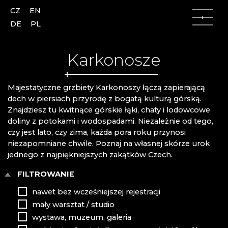
CZ
EN
DE
PL
Karkonosze
Majestatyczne grzbiety Karkonoszy łączą zapierającą
dech w piersiach przyrodę z bogatą kulturą górską.
Znajdziesz tu kwitnące górskie łąki, chaty i lodowcowe
doliny z potokami i wodospadami. Niezależnie od tego,
Góry Łużyckie
Góry Łużyckie
czy jest lato, czy zima, każda pora roku przynosi
niezapomniane chwile. Poznaj na własnej skórze urok
Česká Lípa
AJETO
jednego z najpiękniejszych zakątków Czech.
Kamenický Šenov
ALENA LINTAVA, GLASS AND JEWELLERY
Kunratice u Cvikova
ASTERA
FILTROWANIE
Nový Bor
AZ-DESIGN
nawet bez wcześniejszej rejestracji
Skalice
BARTGLASS
mały warsztat / studio
Slunečná
BYSTRO DESIGN
Lindava
ČANGEL GLASS
wystawa, muzeum, galeria
CRYSTALEX CZ