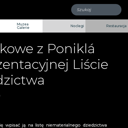
Muzea
Noclegi
Restauracja
Galerie
kowe z Poniklá
entacyjnej Liście
dzictwa
O
GLASS ART
OVÁ
lýn
 I BROWAR NOVOSAD & SYN
RKONOSKIE
 wpisać ją na listę niematerialnego dziedzictwa