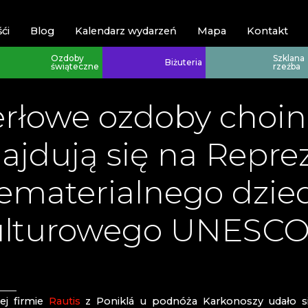
ći
Blog
Kalendarz wydarzeń
Mapa
Kontakt
Ozdoby
Szklana
Biżuteria
świąteczne
rzeźba
rłowe ozdoby choin
ajdują się na Reprez
ematerialnego dzie
Karkonosze
Karkonosze
ulturowego UNESC
Harrachov
EVA EDLER 
JEWELLERY
Poniklá
HANA ŠEBK
Špindlerův M
HUTA JULIA
HUTA SZKŁA
MUZEUM KA
iej firmie
Rautis
z Poniklá u podnóża Karkonoszy udało się