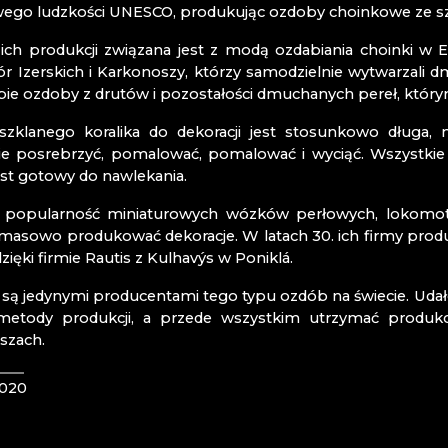
RATAS JUST
wego ludzkości UNESCO, produkując ozdoby choinkowe ze sz
RAUTIS
 ich produkcji związana jest z modą ozdabiania choinki w 
ór Izerskich i Karkonoszy, którzy samodzielnie wytwarzali d
Czeski Raj
bie ozdoby z drutów i pozostałości dmuchanych pereł, którym
Mírová pod 
 szklanego koralika do dekoracji jest stosunkowo długa,
Turnov
ie posrebrzyć, pomalować, pomalować i wyciąć. Wszystkie
Železný Brod
jest gotowy do nawlekania.
IDL
 popularność miniaturowych wózków perłowych, lokomoty
ITRÁŽ
masowo produkować dekoracje. W latach 30. ich firmy produkc
dzięki firmie Rautis z Kulhavýs w Poniklá.
ZKLARSKIE
są jedynymi producentami tego typu ozdób na świecie. Udało 
metody produkcji, a przede wszystkim utrzymać produkcj
szach.
DERBAHN CZ
2020