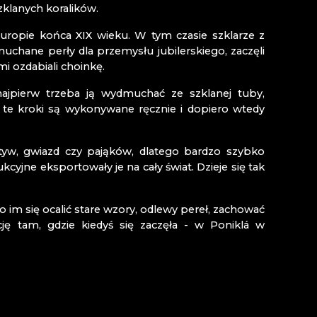
YNA RATASIEWICZ
klanych koralików.
Europie końca XIX wieku. W tym czasie szklarze z
muchane perły dla przemysłu jubilerskiego, zaczęli
i ozdabiali choinkę.
Kozákovem
 najpierw trzeba ją wydmuchać ze szklanej tuby,
 te kroki są wykonywane ręcznie i dopiero wtedy
w, gwiazd czy pająków, dlatego bardzo szybko
yjne eksportowały je na cały świat. Dzieje się tak
im się ocalić stare wzory, odlewy pereł, zachować
ę tam, gdzie kiedyś się zaczęła - w Poniklá w