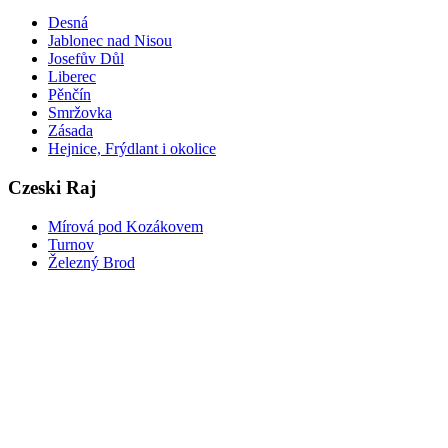
Desná
Jablonec nad Nisou
Josefův Důl
Liberec
Pěnčín
Smržovka
Zásada
Hejnice, Frýdlant i okolice
Czeski Raj
Mírová pod Kozákovem
Turnov
Železný Brod