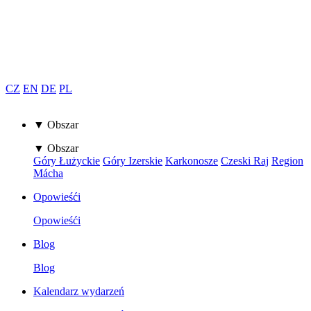
CZ
EN
DE
PL
▼ Obszar
▼ Obszar
Góry Łużyckie
Góry Izerskie
Karkonosze
Czeski Raj
Region
Mácha
Opowieśći
Opowieśći
Blog
Blog
Kalendarz wydarzeń