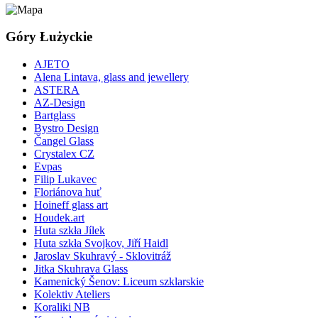
Góry Łużyckie
AJETO
Alena Lintava, glass and jewellery
ASTERA
AZ-Design
Bartglass
Bystro Design
Čangel Glass
Crystalex CZ
Evpas
Filip Lukavec
Floriánova huť
Hoineff glass art
Houdek.art
Huta szkła Jílek
Huta szkła Svojkov, Jiří Haidl
Jaroslav Skuhravý - Sklovitráž
Jitka Skuhrava Glass
Kamenický Šenov: Liceum szklarskie
Kolektiv Ateliers
Koraliki NB