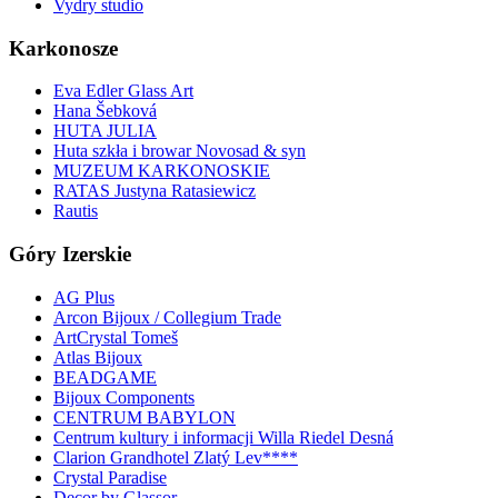
Vydry studio
Karkonosze
Eva Edler Glass Art
Hana Šebková
HUTA JULIA
Huta szkła i browar Novosad & syn
MUZEUM KARKONOSKIE
RATAS Justyna Ratasiewicz
Rautis
Góry Izerskie
AG Plus
Arcon Bijoux / Collegium Trade
ArtCrystal Tomeš
Atlas Bijoux
BEADGAME
Bijoux Components
CENTRUM BABYLON
Centrum kultury i informacji Willa Riedel Desná
Clarion Grandhotel Zlatý Lev****
Crystal Paradise
Decor by Glassor