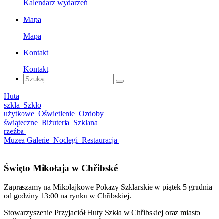
Kalendarz wydarzeń
Mapa
Mapa
Kontakt
Kontakt
Huta
szkla
Szkło
użytkowe
Oświetlenie
Ozdoby
świąteczne
Biżuteria
Szklana
rzeźba
Muzea Galerie
Noclegi
Restauracja
Święto Mikołaja w Chřibské
Zapraszamy na Mikołajkowe Pokazy Szklarskie w piątek 5 grudnia
od godziny 13:00 na rynku w Chřibskiej.
Stowarzyszenie Przyjaciół Huty Szkła w Chřibskiej oraz miasto