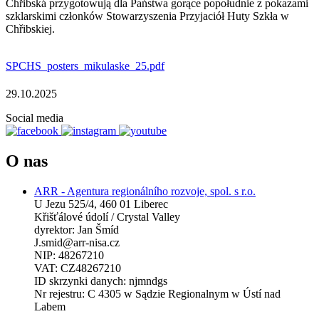
Chřibská przygotowują dla Państwa gorące popołudnie z pokazami
szklarskimi członków Stowarzyszenia Przyjaciół Huty Szkła w
Chřibskiej.
SPCHS_posters_mikulaske_25.pdf
29.10.2025
Social media
O nas
ARR - Agentura regionálního rozvoje, spol. s r.o.
U Jezu 525/4, 460 01 Liberec
Křišťálové údolí / Crystal Valley
dyrektor: Jan Šmíd
J.smid@arr-nisa.cz
NIP: 48267210
VAT: CZ48267210
ID skrzynki danych: njmndgs
Nr rejestru: C 4305 w Sądzie Regionalnym w Ústí nad
Labem