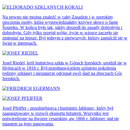
Na pewno nie można znaleźć w całej Zasadzie i w szerokim
otoczeniu osoby, która wypowiedziałaby krzywe słowo o Janie
Šoureku. W końcu było tak, jakby doszedł do zasady dobrobytu i
dobrobytu. Gdy tylko przejął wójta, życie w wiosce zaczęło się
zmieniać na lepsze. Był jednym z pierwszych, którzy zapuścili się w
świat w interesach.
Josef Riedel, król hutnictwa szkła w Górach Izerskich, urodził się w
Hejnicach w 1816 r. Był przedstawicielem szóstego pokolenia
rodziny szklanej i niezatarcie odcisnął swój ślad na zboczach Gór
Izerskich.
Josef Pfeiffer - przedsiębiorca i burmistrz Jablonec, który był
zaangażowany w rozwój eksportu biżuterii. Wszystko jest
potwierdzone na dworze cesarskim, aw 1866 r. Jablonec stał się
miastem za jego panowania.