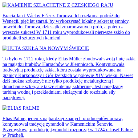
Bracia Jan i Václav Fišer z Turnova. Ich rzekoma podróż do
Wenecji, pięć lat starań, by wykorzystać lokalny sekret tajemnicy,
powrót do Turnova, dziesiątki zmarnowanych prób, a potem -
wreszcie sukces! W 1711 roku wyprodukowali pierwsze szkło do
produkcji sztucznych kamieni.
To było w 1712 roku, kiedy Elias Müller zbudował swoją hutę szkła
na majątku hrabiów Harrachów w Jilemnicach. Kontynuowała
tradycyjną produkcję szkła, która została wyprodukowana na
granicy Karkonoszy i Gór Izerskich w połowie XIV wieku. Nawet
dziś można zobaczyć nie tylko produkcję metalurgiczną i
dmuchanie szkła, ale także stuletnią szlifiernię. Jest napędzany
turbiną wodną i przekładniami służącymi do rozdziału siły
napędowej.
Elias Palme, jeden z najbardziej znanych producentów opraw,
kontynuował tradycję żyrandoli w Kamenickim Šenovie.
Przemysłową produkcję żyrandoli rozpoczął w 1724 r. Josef Palme
w Prácheň.