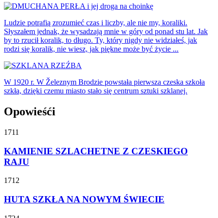
Ludzie potrafią zrozumieć czas i liczby, ale nie my, koraliki.
Słyszałem jednak, że wysadzają mnie w góry od ponad stu lat. Jak
by to rzucił koralik, to długo. Ty, który nigdy nie widziałeś, jak
rodzi się koralik, nie wiesz, jak piękne może być życie ...
W 1920 r. W Železnym Brodzie powstała pierwsza czeska szkoła
szkła, dzięki czemu miasto stało się centrum sztuki szklanej.
Opowieśći
1711
KAMIENIE SZLACHETNE Z CZESKIEGO
RAJU
1712
HUTA SZKŁA NA NOWYM ŚWIECIE