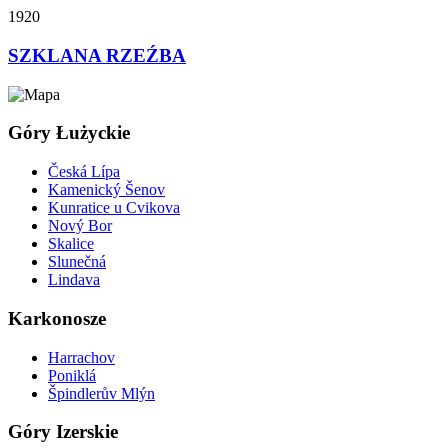
1920
SZKLANA RZEŹBA
Góry Łużyckie
Česká Lípa
Kamenický Šenov
Kunratice u Cvikova
Nový Bor
Skalice
Slunečná
Lindava
Karkonosze
Harrachov
Poniklá
Špindlerův Mlýn
Góry Izerskie