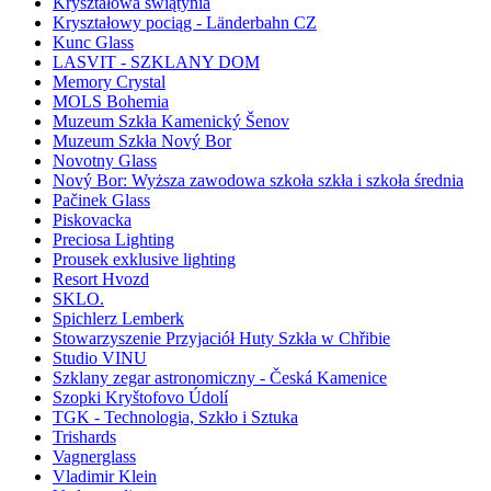
Kryształowa świątynia
Kryształowy pociąg - Länderbahn CZ
Kunc Glass
LASVIT - SZKLANY DOM
Memory Crystal
MOLS Bohemia
Muzeum Szkła Kamenický Šenov
Muzeum Szkła Nový Bor
Novotny Glass
Nový Bor: Wyższa zawodowa szkoła szkła i szkoła średnia
Pačinek Glass
Piskovacka
Preciosa Lighting
Prousek exklusive lighting
Resort Hvozd
SKLO.
Spichlerz Lemberk
Stowarzyszenie Przyjaciół Huty Szkła w Chřibie
Studio VINU
Szklany zegar astronomiczny - Česká Kamenice
Szopki Kryštofovo Údolí
TGK - Technologia, Szkło i Sztuka
Trishards
Vagnerglass
Vladimir Klein