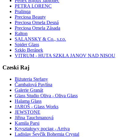
Perlex Bijoux Jablonec
PETRA LORENC
Pralinqa
Preciosa Beauty
Preciosa Ornela Desná
Preciosa Ornela Zásada
Ralton
SALANSKY & Co., s.r.o.
Spider Glass
Szkło Beránek
VITRUM - HUTA SZKŁA JANOV NAD NISOU
Czeski Raj
Biżuteria Stefany
Čambalová Pavlína
Galerie Granát
Glass Studio Oliva - Oliva Glass
Halama Glass
JAROŠ - Glass Works
JEWSTONE
Jiřina Tauchmanová
Kamila Parsi
Kryształowy pociąg - Arriva
Ladislav Ševčík Bohemia Crystal