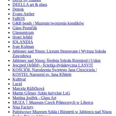
DEELLA art & glass
Detesk
Evans Atelier
FaBOS
G&B beads / Muzeum tworzenia koralików
Glass Pesničák
Glassunicum
Hotel Ještěd
IQLANDIA
Ivan Kolman
Jablonec nad Nisou: Liceum Stosowane i Wyższa Szkoła
Zawodowa
Jablonec nad Nisou: Średnia Szkoła Rzemiosł i Usług
Jesczted (Ještěd) - Ścieżka dydaktyczna LASVIT
KOŚCIÓŁ Narodzenia Świętego Jana Chrzciciela /
KOSTEL Narození sv. Jana Křtitele
Kultivar
Lucid
Marcela Růžičková
Martin Gőrner, Szkło łużyckie LsG
Martina Josífek - Glass Art
MUZA ׀ Muzeum Czech Północnych w Libercu
Nisa Factory
Państwowe Muzeum Szkła i Biżuterii w Jabloncu nad Nisou