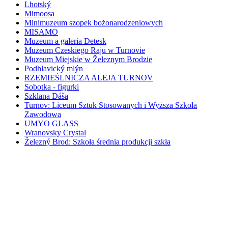
Lhotský
Mimoosa
Minimuzeum szopek bożonarodzeniowych
MISAMO
Muzeum a galeria Detesk
Muzeum Czeskiego Raju w Turnovie
Muzeum Miejskie w Železnym Brodzie
Podhlavický mlýn
RZEMIEŚLNICZA ALEJA TURNOV
Sobotka - figurki
Szklana Dáša
Turnov: Liceum Sztuk Stosowanych i Wyższa Szkoła
Zawodowa
UMYO GLASS
Wranovsky Crystal
Železný Brod: Szkoła średnia produkcji szkła