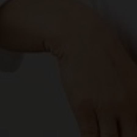
CENTRUM BABYLON
CENTRUM KULTURY I INFORMACJI WILLA
RIEDEL DESNÁ
CLARION GRANDHOTEL ZLATÝ LEV****
CRYSTAL PARADISE
DECOR BY GLASSOR
DEELLA ART & GLASS
DETESK
EVANS ATELIER
FABOS
G&B BEADS / MUZEUM TWORZENIA
KORALIKÓW
GLASS PESNIČÁK
GLASSUNICUM
HOTEL JEŠTĚD
IQLANDIA
IVAN KOLMAN
JABLONEC NAD NISOU: LICEUM STOSOWANE I
WYŻSZA SZKOŁA ZAWODOWA
JABLONEC NAD NISOU: ŚREDNIA SZKOŁA
RZEMIOSŁ I USŁUG