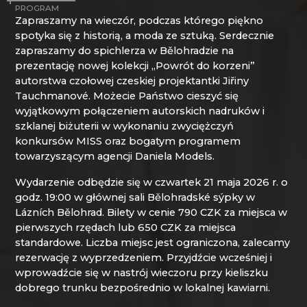
PROGRAM
NOVÝ BOR: WYŻSZA ZAWODOWA SZKOŁA
Mírová pod Kozákovem
Zapraszamy na wieczór, podczas którego piękno
SZKŁA I SZKOŁA ŚREDNIA
Turnov
spotyka się z historią, a moda ze sztuką. Serdecznie
PAČINEK GLASS
Železný Brod
zapraszamy do spichlerza w Bělohradzie na
PISKOVACKA
prezentację nowej kolekcji „Powrót do korzeni”
PRECIOSA LIGHTING
autorstwa czołowej czeskiej projektantki Jiřiny
PROUSEK EXKLUSIVE LIGHTING
Tauchmanové. Możecie Państwo cieszyć się
RESORT HVOZD
wyjątkowym połączeniem autorskich nadruków i
SKLO.
szklanej biżuterii w wykonaniu zwyciężczyń
SPICHLERZ LEMBERK
konkursów MISS oraz bogatym programem
STOWARZYSZENIE PRZYJACIÓŁ HUTY SZKŁA
towarzyszącym agencji Daniela Models.
W CHŘIBIE
STUDIO VINU
Wydarzenie odbędzie się w czwartek 21 maja 2026 r. o
SZKLANY ZEGAR ASTRONOMICZNY - ČESKÁ
godz. 19:00 w głównej sali Bělohradské sýpky w
KAMENICE
Lázních Bělohrad. Bilety w cenie 790 CZK za miejsca w
SZOPKI KRYŠTOFOVO ÚDOLÍ
pierwszych rzędach lub 650 CZK za miejsca
TGK - TECHNOLOGIA, SZKŁO I SZTUKA
standardowe. Liczba miejsc jest ograniczona, zalecamy
TRISHARDS
rezerwację z wyprzedzeniem. Przyjdźcie wcześniej i
VAGNERGLASS
wprowadźcie się w nastrój wieczoru przy kieliszku
VLADIMIR KLEIN
dobrego trunku bezpośrednio w lokalnej kawiarni.
VYDRY STUDIO