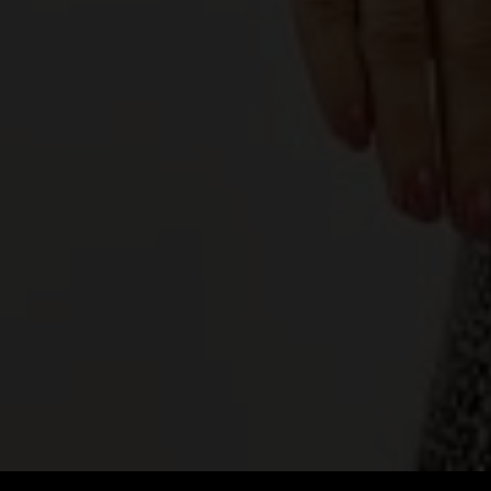
JESCZTED (JEŠTĚD) - ŚCIEŻKA DYDAKTYCZNA
LASVIT
KOŚCIÓŁ NARODZENIA ŚWIĘTEGO JANA
CHRZCICIELA / KOSTEL NAROZENÍ SV. JANA
KŘTITELE
KULTIVAR
LUCID
MARCELA RŮŽIČKOVÁ
MARTIN GŐRNER, SZKŁO ŁUŻYCKIE LSG
MARTINA JOSÍFEK - GLASS ART
MUZA ׀ MUZEUM CZECH PÓŁNOCNYCH W
LIBERCU
NISA FACTORY
PAŃSTWOWE MUZEUM SZKŁA I BIŻUTERII W
JABLONCU NAD NISOU
PERLEX BIJOUX JABLONEC
PETRA LORENC
PRALINQA
PRECIOSA BEAUTY
PRECIOSA ORNELA DESNÁ