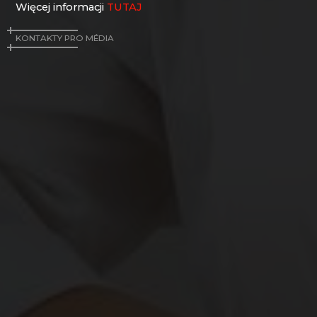
Więcej informacji
TUTAJ
Karkonosze
KONTAKTY PRO MÉDIA
EVA EDLER GLASS ART
HANA ŠEBKOVÁ
HUTA JULIA
HUTA SZKŁA I BROWAR NOVOSAD & SYN
MUZEUM KARKONOSKIE
RATAS JUSTYNA RATASIEWICZ
RAUTIS
Góry Izerskie
AG PLUS
ARCON BIJOUX / COLLEGIUM TRADE
ARTCRYSTAL TOMEŠ
ATLAS BIJOUX
BEADGAME
BIJOUX COMPONENTS