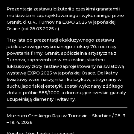
NOVÝ BOR: WYŻSZA ZAWODOWA SZKOŁA
Mírová pod Kozákovem
Prezentacja zestawu biżuterii z czeskimi granatami i
SZKŁA I SZKOŁA ŚREDNIA
Turnov
moldawitami zaprojektowanego i wykonanego przez
PAČINEK GLASS
Železný Brod
Granát, d. u. v., Turnov na EXPO 2025 w japońskiej
PISKOVACKA
Osace (od 28.03.2025 r.)
PRECIOSA LIGHTING
PROUSEK EXKLUSIVE LIGHTING
Trzy lata po prezentacji ekskluzywnego zestawu
RESORT HVOZD
jubileuszowego wykonanego z okazji 70. rocznicy
SKLO.
powstania firmy, Granát, spółdzielnia artystyczna z
SPICHLERZ LEMBERK
Turnova, zaprezentuje w muzealnej skarbcu
STOWARZYSZENIE PRZYJACIÓŁ HUTY SZKŁA
luksusowy złoty zestaw zaprojektowany na światową
W CHŘIBIE
wystawę EXPO 2025 w japońskiej Osace. Delikatny
STUDIO VINU
kwiatowy wzór naszyjnika i kolczyków, utrzymany w
SZKLANY ZEGAR ASTRONOMICZNY - ČESKÁ
duchu japońskiej estetyki, został wykonany z żółtego
KAMENICE
złota o próbie 585/1000, a dominujące czeskie granaty
SZOPKI KRYŠTOFOVO ÚDOLÍ
uzupełniają diamenty i wltaviny.
TGK - TECHNOLOGIA, SZKŁO I SZTUKA
TRISHARDS
Muzeum Czeskiego Raju w Turnovie – Skarbiec / 28. 3.
VAGNERGLASS
– 19. 4. 2026
VLADIMIR KLEIN
VYDRY STUDIO
Kurator: Mgr. Lenka Laurynová