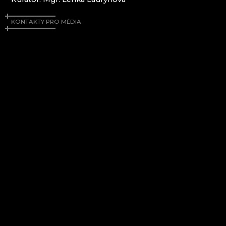
Karkonosze
KONTAKTY PRO MÉDIA
EVA EDLER GLASS ART
HANA ŠEBKOVÁ
HUTA JULIA
HUTA SZKŁA I BROWAR NOVOSAD & SYN
MUZEUM KARKONOSKIE
RATAS JUSTYNA RATASIEWICZ
RAUTIS
Góry Izerskie
AG PLUS
ARCON BIJOUX / COLLEGIUM TRADE
ARTCRYSTAL TOMEŠ
ATLAS BIJOUX
BEADGAME
BIJOUX COMPONENTS